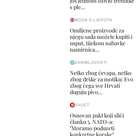
još jednom oživio trenutke
s ple...
MODA & LJEPOTA
Omiljene proizvode za
njegu sada možete kupiti i
usput, tijekom nabavke
namirnica...
ZANIMLJIVOSTI
Netko zbog ćevapa, netko
zbog drške za motiku: Evo
zbog čega sve Hrvati
duguju pivo...
SVIJET
Osnovan pakt koji sliči
članku 5. NATO-a:
"Moramo poduzeti
konkretne korake"...