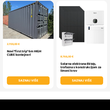
2.700,00 €
Novi "first trip" 6m HIGH
CUBE kontejneri
8.766,00 €
Solarna elektrana 8kWp,
trofazna s konstrukcijom za
limeni krov
SAZNAJ VIŠE
SAZNAJ VIŠE