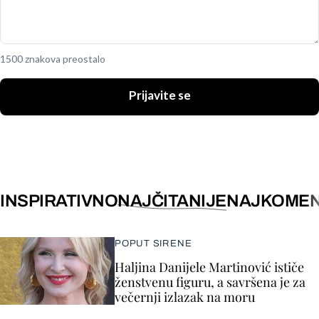
1500 znakova preostalo
Prijavite se
INSPIRATIVNO
NAJČITANIJE
NAJKOMEN
POPUT SIRENE
Haljina Danijele Martinović ističe
ženstvenu figuru, a savršena je za
večernji izlazak na moru