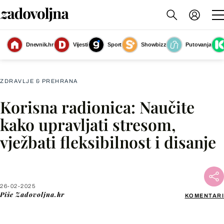
Dnevnik.hr
Vijesti
Sport
Showbizz
Putovanja
Žena vježba
(Foto: Shutterstock)
ZDRAVLJE & PREHRANA
Korisna radionica: Naučite
Facebook
kako upravljati stresom,
vježbati fleksibilnost i disanje
X
WhatsApp
26-02-2025
Piše
Zadovoljna.hr
KOMENTARI
Viber