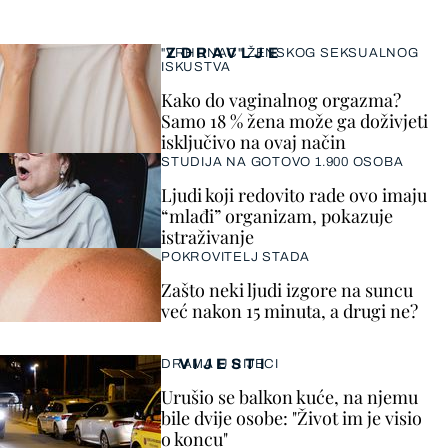
ZDRAVLJE
"VRHUNAC" ŽENSKOG SEKSUALNOG
ISKUSTVA
Kako do vaginalnog orgazma?
Samo 18 % žena može ga doživjeti
isključivo na ovaj način
STUDIJA NA GOTOVO 1.900 OSOBA
Ljudi koji redovito rade ovo imaju
“mlađi” organizam, pokazuje
istraživanje
POKROVITELJ STADA
Zašto neki ljudi izgore na suncu
već nakon 15 minuta, a drugi ne?
VIJESTI
DRAMA U RIJECI
Urušio se balkon kuće, na njemu
bile dvije osobe: "Život im je visio
o koncu"