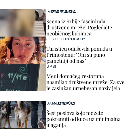
ZABAVA
IMPRESIVNO!
Scena iz Srbije fascinirala
društvene mreže! Pogledajte
neobičnog ljubimca
JESTE LI PROBALI?
Turisticu oduševila ponuda u
Primoštenu: "Oni su puno
pametniji od nas"
UPS!
Meni domaćeg restorana
nasmijao društvene mreže! Za sve
je zaslužan urnebesan naziv jela
NOVAC
SAM SVOJ ŠEF
Šest poslova koje možete
pokrenuti od kuće uz minimalna
ulaganja