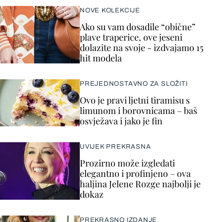
NOVE KOLEKCIJE
Ako su vam dosadile “obične”
plave traperice, ove jeseni
dolazite na svoje - izdvajamo 15
hit modela
PREJEDNOSTAVNO ZA SLOŽITI
Ovo je pravi ljetni tiramisu s
limunom i borovnicama – baš
osvježava i jako je fin
UVIJEK PREKRASNA
Prozirno može izgledati
elegantno i profinjeno – ova
haljina Jelene Rozge najbolji je
dokaz
PREKRASNO IZDANJE