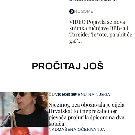
NOGOMET
VIDEO Pojavila se nova
snimka tučnjave BBB-a i
Torcide: "Je*ote, pa ubit će
ga!"...
PROČITAJ JOŠ
SHOW
ČUVA USPOMENU NA NJEGA
Njezinog oca obožavala je cijela
Hrvatska! Kći neprežaljenog
pjevača projurila špicom na dva
kotača
NADMAŠENA OČEKIVANJA