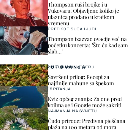
Thompson ruši brojke i u
Vukovaru! Objavljeno koliko je
ulaznica prodano u kratkom
vremenu
PRED 20 TISUĆA LJUDI
Thompson izazvao ovacije već na
početku koncerta: "Što ću kad sam
slab..."
PUTOVANJA
UZ RUČAK ILI VEČERU
Savršeni prilog: Recept za
najfinije mahune sa špekom
15 PITANJA
Kviz općeg znanja: Za one pred
kojima se i Google može sakriti
NAJMANJA NA SVIJETU
Čudo prirode: Predivna pješčana
plaža na 100 metara od mora