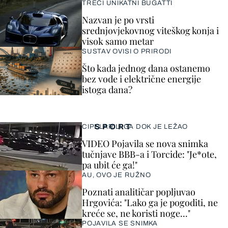
TREĆI UNIKATNI BUGATTI
Nazvan je po vrsti
srednjovjekovnog viteškog konja i
visok samo metar
SUSTAV OVISI O PRIRODI
Što kada jednog dana ostanemo
bez vode i električne energije
istoga dana?
SPORT
CIPELARILI GA DOK JE LEŽAO
VIDEO Pojavila se nova snimka
tučnjave BBB-a i Torcide: "Je*ote,
pa ubit će ga!"
AU, OVO JE RUŽNO
Poznati analitičar popljuvao
Hrgovića: "Lako ga je pogoditi, ne
kreće se, ne koristi noge..."
POJAVILA SE SNIMKA