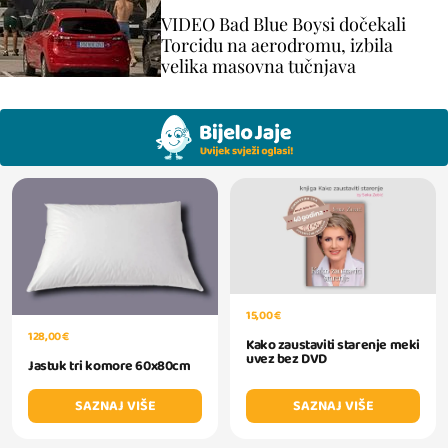
VIDEO Bad Blue Boysi dočekali
Torcidu na aerodromu, izbila
velika masovna tučnjava
15,00 €
128,00 €
Kako zaustaviti starenje meki
uvez bez DVD
Jastuk tri komore 60x80cm
SAZNAJ VIŠE
SAZNAJ VIŠE