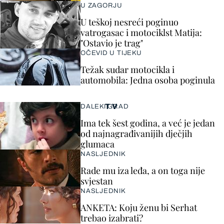
U ZAGORJU
U teškoj nesreći poginuo
vatrogasac i motociklst Matija:
"Ostavio je trag"
OČEVID U TIJEKU
Težak sudar motocikla i
automobila: Jedna osoba poginula
TV
DALEKI GRAD
Ima tek šest godina, a već je jedan
od najnagrađivanijih dječjih
glumaca
NASLJEDNIK
Rade mu iza leđa, a on toga nije
svjestan
NASLJEDNIK
ANKETA: Koju ženu bi Serhat
trebao izabrati?