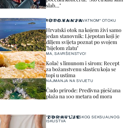
slab..."
PUTOVANJA
UŽIVANJE NA "PRIVATNOM" OTOKU
Hrvatski otok na kojem živi samo
jedan stanovnik: Ljepotan koji je
diljem svijeta poznat po svojem
"bijelom zlatu"
MA, SAVRŠENSTVO!
Kolač s limunom i sirom: Recept
za božanstvenu slasticu koja se
topi u ustima
NAJMANJA NA SVIJETU
Čudo prirode: Predivna pješčana
plaža na 100 metara od mora
ZDRAVLJE
"VRHUNAC" ŽENSKOG SEKSUALNOG
ISKUSTVA