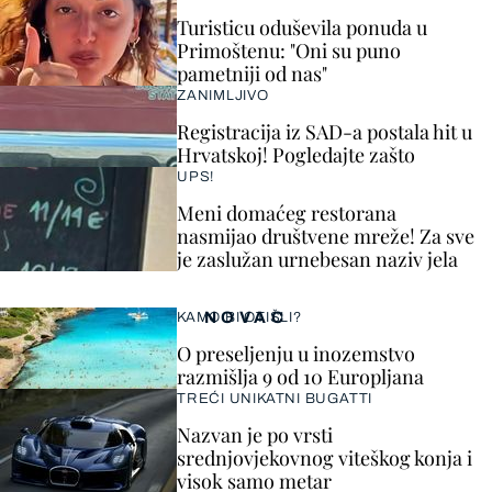
Turisticu oduševila ponuda u
Primoštenu: "Oni su puno
pametniji od nas"
ZANIMLJIVO
Registracija iz SAD-a postala hit u
Hrvatskoj! Pogledajte zašto
UPS!
Meni domaćeg restorana
nasmijao društvene mreže! Za sve
je zaslužan urnebesan naziv jela
NOVAC
KAMO BI OTIŠLI?
O preseljenju u inozemstvo
razmišlja 9 od 10 Europljana
TREĆI UNIKATNI BUGATTI
Nazvan je po vrsti
srednjovjekovnog viteškog konja i
visok samo metar