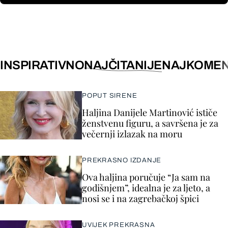
INSPIRATIVNO
NAJČITANIJE
NAJKOMEN
POPUT SIRENE
Haljina Danijele Martinović ističe
ženstvenu figuru, a savršena je za
večernji izlazak na moru
PREKRASNO IZDANJE
Ova haljina poručuje “Ja sam na
godišnjem”, idealna je za ljeto, a
nosi se i na zagrebačkoj špici
UVIJEK PREKRASNA