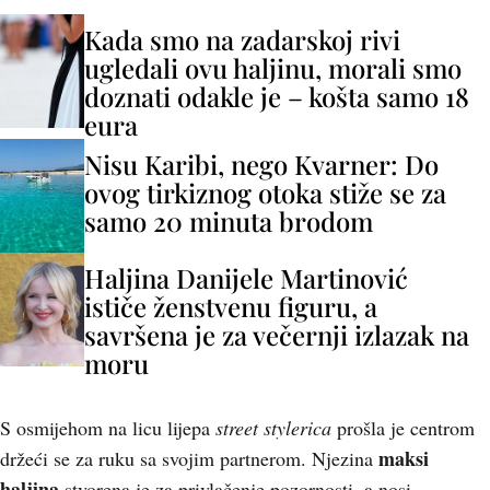
Kada smo na zadarskoj rivi
ugledali ovu haljinu, morali smo
doznati odakle je – košta samo 18
eura
Nisu Karibi, nego Kvarner: Do
ovog tirkiznog otoka stiže se za
samo 20 minuta brodom
Haljina Danijele Martinović
ističe ženstvenu figuru, a
savršena je za večernji izlazak na
moru
S osmijehom na licu lijepa
street stylerica
prošla je centrom
maksi
držeći se za ruku sa svojim partnerom. Njezina
haljina
stvorena je za privlačenje pozornosti, a nosi