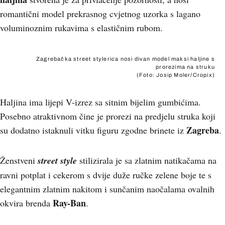
romantični model prekrasnog cvjetnog uzorka s lagano
voluminoznim rukavima s elastičnim rubom.
Zagrebačka street stylerica nosi divan model maksi haljine s
prorezima na struku
(Foto: Josip Moler/Cropix)
Haljina ima lijepi V-izrez sa sitnim bijelim gumbićima.
Posebno atraktivnom čine je prorezi na predjelu struka koji
Zagreba
su dodatno istaknuli vitku figuru zgodne brinete iz
.
Ženstveni
street style
stilizirala je sa zlatnim natikačama na
ravni potplat i cekerom s dvije duže ručke zelene boje te s
elegantnim zlatnim nakitom i sunčanim naočalama ovalnih
Ray-Ban
okvira brenda
.