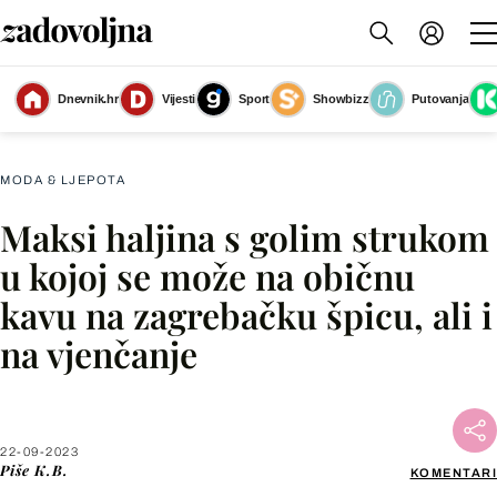
Zagrebačka street stylerica nosi maksi haljinu cvjetnog uzorka
(Foto: Josip
Dnevnik.hr
Vijesti
Sport
Showbizz
Putovanja
Moler/Cropix)
MODA & LJEPOTA
Maksi haljina s golim strukom
Facebook
u kojoj se može na običnu
kavu na zagrebačku špicu, ali i
X
na vjenčanje
WhatsApp
Viber
22-09-2023
Piše
K.B.
KOMENTARI