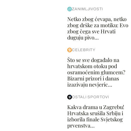
ZANIMLJIVOSTI
Netko zbog ćevapa, netko
zbog drške za motiku: Evo
zbog čega sve Hrvati
duguju pivo...
CELEBRITY
Što se sve događalo na
hrvatskom otoku pod
osramoćenim glumcem?
Bizarni prizori i danas
izazivaju nevjeric...
OSTALI SPORTOVI
Kakva drama u Zagrebu!
Hrvatska srušila Srbiju i
izborila finale Svjetskog
prvenstva...