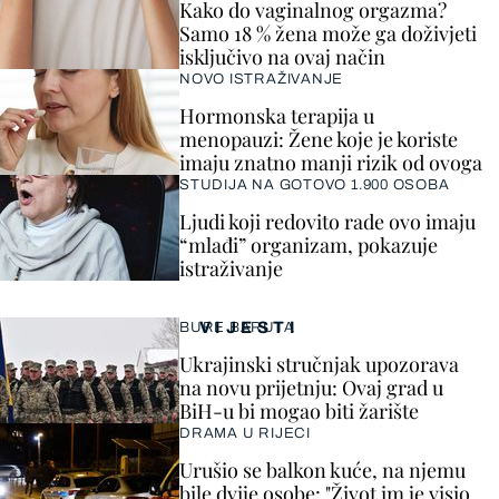
Kako do vaginalnog orgazma?
Samo 18 % žena može ga doživjeti
isključivo na ovaj način
NOVO ISTRAŽIVANJE
Hormonska terapija u
menopauzi: Žene koje je koriste
imaju znatno manji rizik od ovoga
STUDIJA NA GOTOVO 1.900 OSOBA
Ljudi koji redovito rade ovo imaju
“mlađi” organizam, pokazuje
istraživanje
VIJESTI
BURE BARUTA
Ukrajinski stručnjak upozorava
na novu prijetnju: Ovaj grad u
BiH-u bi mogao biti žarište
DRAMA U RIJECI
Urušio se balkon kuće, na njemu
bile dvije osobe: "Život im je visio