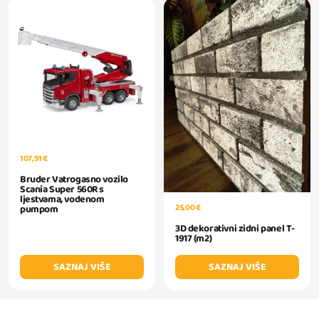
107,91 €
Bruder Vatrogasno vozilo
Scania Super 560R s
ljestvama, vodenom
25,00 €
pumpom
3D dekorativni zidni panel T-
1917 (m2)
SAZNAJ VIŠE
SAZNAJ VIŠE