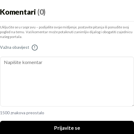
Komentari
(0)
Uključite se u raspravu – podijelite svoje mišljenje, postavite pitanja ili ponudite svoj
pogled na temu. Vaš komentar može potaknuti zanimljiv dijalog i obogatiti zajednicu
našeg portala.
Važna obavijest
!
1500 znakova preostalo
Prijavite se