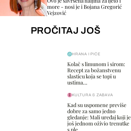
Ovo je savršena haljina za ljeto i
more - nosi je i Bojana Gregorić
Vejzović
PROČITAJ JOŠ
HRANA I PIĆE
Kolač s limunom i sirom:
Recept za božanstvenu
slasticu koja se topi u
ustima...
KULTURA & ZABAVA
Kad su uspomene previše
dobre za samo jedno
gledanje: Mali uređaj koji je
još jednom oživio trenutke
s ple...