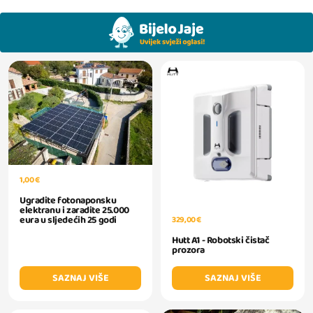
1,00 €
Ugradite fotonaponsku
elektranu i zaradite 25.000
eura u sljedećih 25 godi
329,00 €
Hutt A1 - Robotski čistač
prozora
SAZNAJ VIŠE
SAZNAJ VIŠE