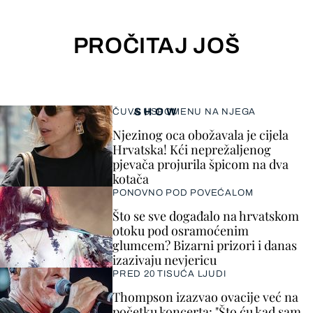
PROČITAJ JOŠ
SHOW
ČUVA USPOMENU NA NJEGA
Njezinog oca obožavala je cijela
Hrvatska! Kći neprežaljenog
pjevača projurila špicom na dva
kotača
PONOVNO POD POVEĆALOM
Što se sve događalo na hrvatskom
otoku pod osramoćenim
glumcem? Bizarni prizori i danas
izazivaju nevjericu
PRED 20 TISUĆA LJUDI
Thompson izazvao ovacije već na
početku koncerta: "Što ću kad sam