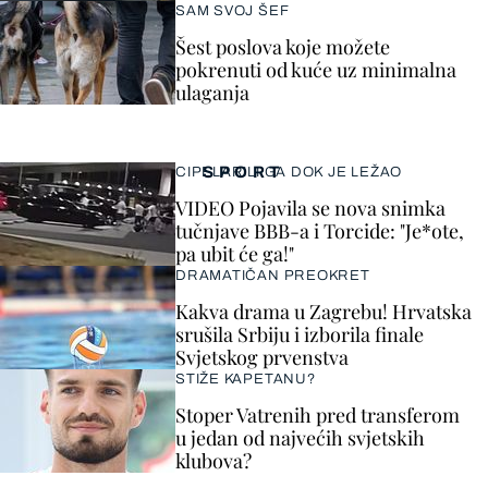
SAM SVOJ ŠEF
Šest poslova koje možete
pokrenuti od kuće uz minimalna
ulaganja
SPORT
CIPELARILI GA DOK JE LEŽAO
VIDEO Pojavila se nova snimka
tučnjave BBB-a i Torcide: "Je*ote,
pa ubit će ga!"
DRAMATIČAN PREOKRET
Kakva drama u Zagrebu! Hrvatska
srušila Srbiju i izborila finale
Svjetskog prvenstva
STIŽE KAPETANU?
Stoper Vatrenih pred transferom
u jedan od najvećih svjetskih
klubova?