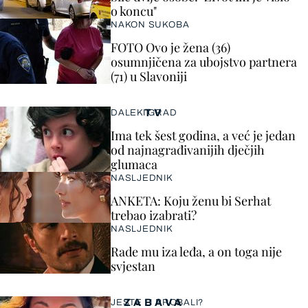
o koncu"
NAKON SUKOBA
FOTO Ovo je žena (36)
osumnjičena za ubojstvo partnera
(71) u Slavoniji
TV
DALEKI GRAD
Ima tek šest godina, a već je jedan
od najnagrađivanijih dječjih
glumaca
NASLJEDNIK
ANKETA: Koju ženu bi Serhat
trebao izabrati?
NASLJEDNIK
Rade mu iza leđa, a on toga nije
svjestan
ZABAVA
JESTE LI PROBALI?