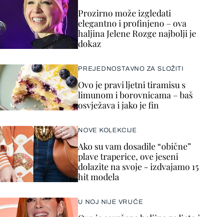
Prozirno može izgledati
elegantno i profinjeno – ova
haljina Jelene Rozge najbolji je
dokaz
PREJEDNOSTAVNO ZA SLOŽITI
Ovo je pravi ljetni tiramisu s
limunom i borovnicama – baš
osvježava i jako je fin
NOVE KOLEKCIJE
Ako su vam dosadile “obične”
plave traperice, ove jeseni
dolazite na svoje - izdvajamo 15
hit modela
U NOJ NIJE VRUĆE