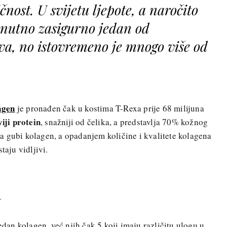
čnost. U svijetu ljepote, a naročito
renutno zasigurno jedan od
a, no istovremeno je mnogo više od
agen
je pronađen čak u kostima T-Rexa prije 68 milijuna
viji protein
, snažniji od čelika, a predstavlja 70% kožnog
a gubi kolagen, a opadanjem količine i kvalitete kolagena
taju vidljivi.
a
jedan kolagen, već njih čak 5 koji imaju različitu ulogu u