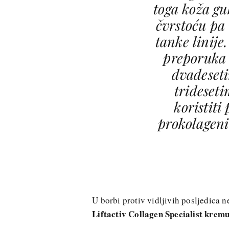
toga koža gub
čvrstoću pa 
tanke linije
preporuka
dvadeset
trideset
koristiti
prokolagen
U borbi protiv vidljivih posljedica 
Liftactiv Collagen Specialist krem