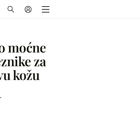
io moćne
znike za
avu kožu
r