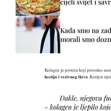
cijeli svijet i sa
Kada smo na zada
morali smo dozna
Kolagen je protein koji prirodno nasta
kostiju i vezivnog tkiva
. Korijen rij
Dakle, njegova fu
- kolagen je ljepilo ko