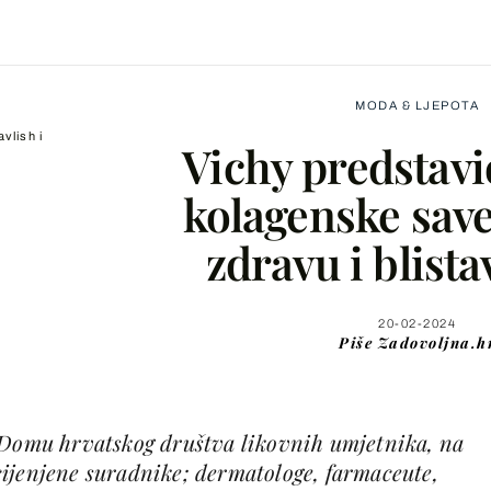
MODA & LJEPOTA
vlish i
Vichy predstav
kolagenske save
zdravu i blist
Facebook
X
20-02-2024
Piše
Zadovoljna.h
WhatsApp
 Domu hrvatskog društva likovnih umjetnika, na
Viber
ijenjene suradnike; dermatologe, farmaceute,