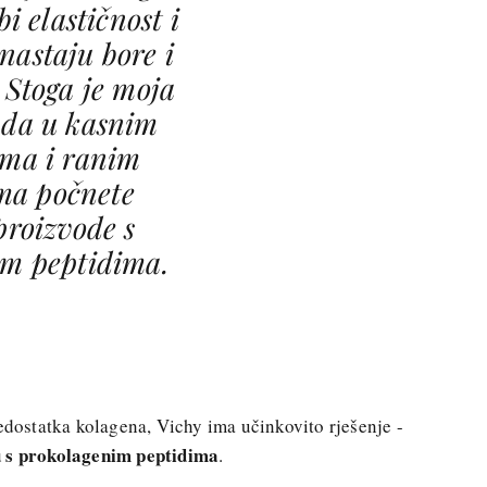
i elastičnost i
nastaju bore i
. Stoga je moja
 da u kasnim
ima i ranim
ima počnete
 proizvode s
im peptidima.
nedostatka kolagena, Vichy ima učinkovito rješenje -
u s prokolagenim peptidima
.