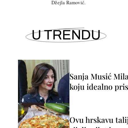
Džejla Ramović.
U TRENDU
Sanja Musić Mila
koju idealno pris
Ovu hrskavu tali