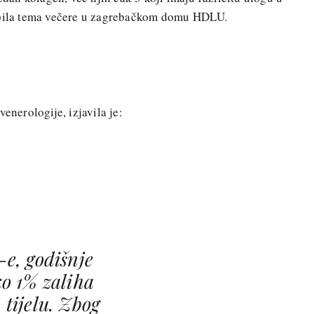
o bila tema večere u zagrebačkom domu HDLU.
enerologije, izjavila je:
e, godišnje
o 1% zaliha
 tijelu. Zbog