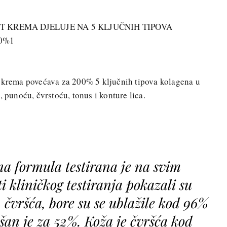
T KREMA DJELUJE NA 5 KLJUČNIH TIPOVA
0%1
a krema povećava za 200% 5 ključnih tipova kolagena u
, punoću, čvrstoću, tonus i konture lica.
a formula testirana je na svim
i kliničkog testiranja pokazali su
 čvršća, bore su se ublažile kod 96%
šan je za 52%. Koža je čvršća kod