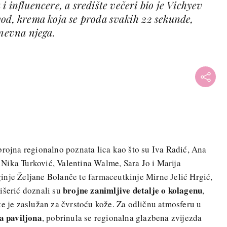
i influencere, a središte večeri bio je Vichyev
vod, krema koja se proda svakih 22 sekunde,
dnevna njega.
brojna regionalno poznata lica kao što su Iva Radić, Ana
Nika Turković, Valentina Walme, Sara Jo i Marija
inje Željane Bolanče te farmaceutkinje Mirne Jelić Hrgić,
brojne zanimljive detalje o kolagenu
išerić doznali su
,
te je zaslužan za čvrstoću kože. Za odličnu atmosferu u
a paviljona
, pobrinula se regionalna glazbena zvijezda