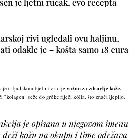
vršen je ljetni ručak, evo recepta
rskoj rivi ugledali ovu haljinu,
ti odakle je – košta samo 18 eura
važan za zdravlje kože,
je u ljudskom tijelu i vrlo je
eči "kolagen" seže do grčke riječi kólla, što znači ljepilo.
nkcija je opisana u njegovom imenu
je drži kožu na okupu i time održava