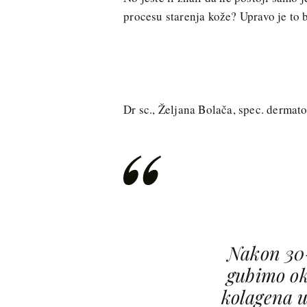
procesu starenja kože? Upravo je t
Dr sc., Željana Bolača, spec. dermatov
Nakon 30-
gubimo ok
kolagena u