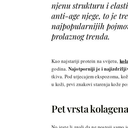
njenu strukturu i elasti
anti-age njege, to je t
najpopularnijih pojmov
prolaznog trenda.
kol
Kao najstariji protein na svijetu,
Najotporniji je i najizdržlji
godina.
tkiva. Pod utjecajem ekspozoma, kož
u koži, prvi znakovi starenja kože pos
Pet vrsta kolagen
No jeste li znali da ne postoji samo 