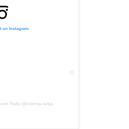
t on Instagram
onlić Rađa (@viktorija.radja)