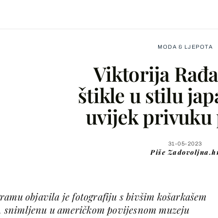
MODA & LJEPOTA
Viktorija Rađa
štikle u stilu ja
uvijek privuku
Facebook
X
31-05-2023
Piše
Zadovoljna.h
WhatsApp
ramu objavila je fotografiju s bivšim košarkašem
Viber
 snimljenu u američkom povijesnom muzeju