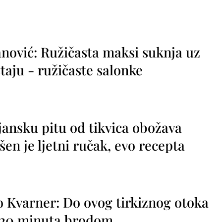
nović: Ružičasta maksi suknja uz
taju - ružičaste salonke
jansku pitu od tikvica obožava
vršen je ljetni ručak, evo recepta
o Kvarner: Do ovog tirkiznog otoka
o 20 minuta brodom