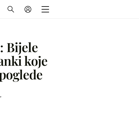
: Bijele
panki koje
 poglede
r