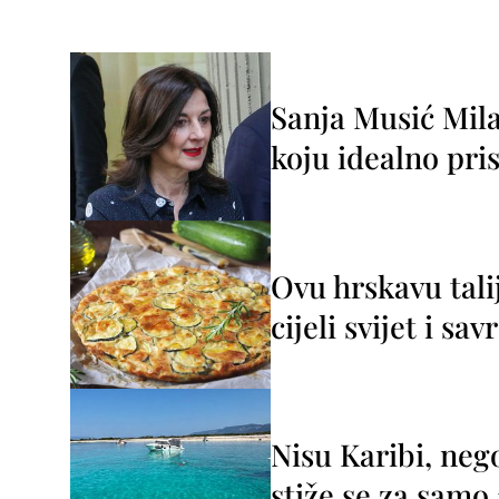
Sanja Musić Mila
koju idealno pris
Ovu hrskavu tali
cijeli svijet i sa
Nisu Karibi, neg
stiže se za sam