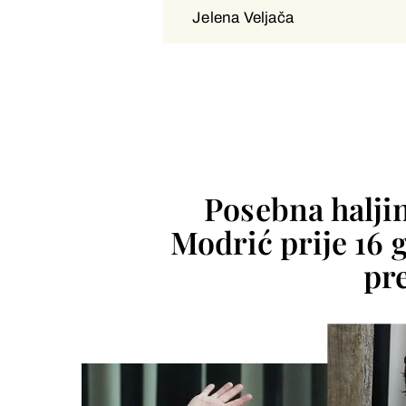
Jelena Veljača
Jelena Veljača
Posebna haljin
Modrić prije 16 
pr