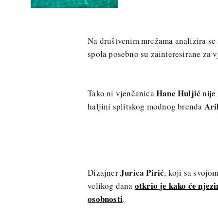
Na društvenim mrežama analizira se s
spola posebno su zainteresirane za 
Hane Huljić
Tako ni vjenčanica
nije
Ari
haljini splitskog modnog brenda
Jurica Pirić
Dizajner
, koji sa svoj
otkrio je kako će njez
velikog dana
osobnosti
.