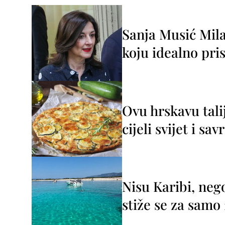
Sanja Musić Mila
koju idealno pris
Ovu hrskavu tali
cijeli svijet i sa
Nisu Karibi, neg
stiže se za sam