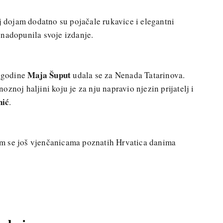
j dojam dodatno su pojačale rukavice i elegantni
 nadopunila svoje izdanje.
Maja Šuput
. godine
udala se za Nenada Tatarinova.
znoj haljini koju je za nju napravio njezin prijatelj i
nić
.
ojim se još vjenčanicama poznatih Hrvatica danima