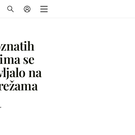
znatih
jima se
ljalo na
režama
r