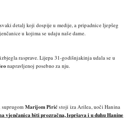
vaki detalj koji dospije u medije, a pripadnice ljepšeg
vjenčanice u kojima se udaju naše dame.
 izbjegla rasprave. Lijepa 31-godišnjakinja udala se u
leo
napravljenoj posebno za nju.
Marijom Pirić
om suprugom
stoji iza Arilea, uoči Hanina
ina vjenčanica biti prozračna, lepršava i u duhu Hanine