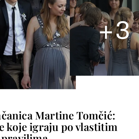
+
3
nčanica Martine Tomčić:
e koje igraju po vlastitim
pravilima