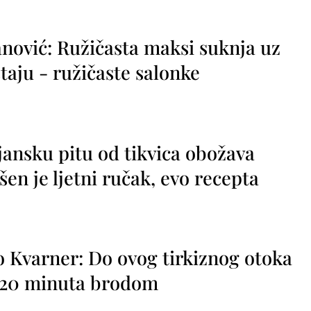
nović: Ružičasta maksi suknja uz
taju - ružičaste salonke
jansku pitu od tikvica obožava
vršen je ljetni ručak, evo recepta
o Kvarner: Do ovog tirkiznog otoka
o 20 minuta brodom