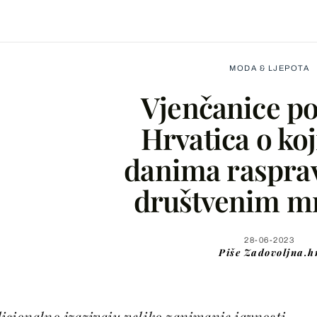
MODA & LJEPOTA
Vjenčanice po
Hrvatica o ko
danima rasprav
Facebook
društvenim m
X
28-06-2023
Piše
Zadovoljna.h
WhatsApp
Viber
icionalno izazivaju veliko zanimanje javnosti,