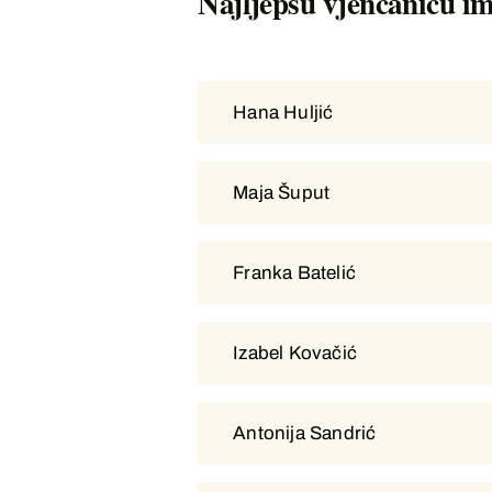
Najljepšu vjenčanicu ima
Hana Huljić
Hana Huljić
Maja Šuput
Maja Šuput
Franka Batelić
Franka Batelić
Izabel Kovačić
Izabel Kovačić
Antonija Sandrić
Antonija Sandrić