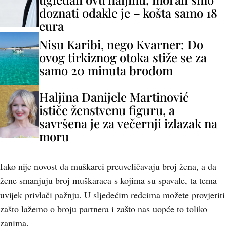
doznati odakle je – košta samo 18
eura
Nisu Karibi, nego Kvarner: Do
ovog tirkiznog otoka stiže se za
samo 20 minuta brodom
Haljina Danijele Martinović
ističe ženstvenu figuru, a
savršena je za večernji izlazak na
moru
Iako nije novost da muškarci preuveličavaju broj žena, a da
žene smanjuju broj muškaraca s kojima su spavale, ta tema
uvijek privlači pažnju. U sljedećim redcima možete provjeriti
zašto lažemo o broju partnera i zašto nas uopće to toliko
zanima.