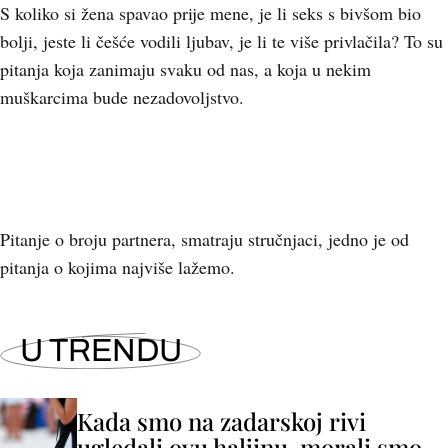
S koliko si žena spavao prije mene, je li seks s bivšom bio
bolji, jeste li češće vodili ljubav, je li te više privlačila? To su
pitanja koja zanimaju svaku od nas, a koja u nekim
muškarcima bude nezadovoljstvo.
Pitanje o broju partnera, smatraju stručnjaci, jedno je od
pitanja o kojima najviše lažemo.
U TRENDU
Kada smo na zadarskoj rivi
ugledali ovu haljinu, morali smo