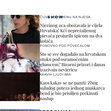
SHOW
ČUVA USPOMENU NA NJEGA
Njezinog oca obožavala je cijela
Hrvatska! Kći neprežaljenog
pjevača projurila špicom na dva
kotača
PONOVNO POD POVEĆALOM
Što se sve događalo na hrvatskom
otoku pod osramoćenim
glumcem? Bizarni prizori i danas
izazivaju nevjericu
KAKVIH LJUDI IMA!
Kaos kakav se ne pamti: Zbog
suludog poteza jednog muškarca
bend je bio prisiljen prekinuti
nastup