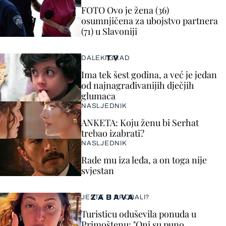
FOTO Ovo je žena (36)
osumnjičena za ubojstvo partnera
(71) u Slavoniji
TV
DALEKI GRAD
Ima tek šest godina, a već je jedan
od najnagrađivanijih dječjih
glumaca
NASLJEDNIK
ANKETA: Koju ženu bi Serhat
trebao izabrati?
NASLJEDNIK
Rade mu iza leđa, a on toga nije
svjestan
ZABAVA
JESTE LI PROBALI?
Turisticu oduševila ponuda u
Primoštenu: "Oni su puno