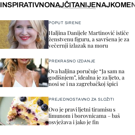
INSPIRATIVNO
NAJČITANIJE
NAJKOMEN
POPUT SIRENE
Haljina Danijele Martinović ističe
ženstvenu figuru, a savršena je za
večernji izlazak na moru
PREKRASNO IZDANJE
Ova haljina poručuje “Ja sam na
godišnjem”, idealna je za ljeto, a
nosi se i na zagrebačkoj špici
PREJEDNOSTAVNO ZA SLOŽITI
Ovo je pravi ljetni tiramisu s
limunom i borovnicama – baš
osvježava i jako je fin