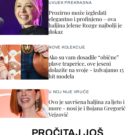
UVIJEK PREKRASNA
Prozirno može izgledati
elegantno i profinjeno – ova
haljina Jelene Rozge najbolji je
dokaz
NOVE KOLEKCIJE
Ako su vam dosadile “obične”
plave traperice, ove jeseni
dolazite na svoje - izdvajamo 15
hit modela
U NOJ NIJE VRUĆE
Ovo je savršena haljina za ljeto i
more - nosi je i Bojana Gregorić
Vejzović
PROČITAJ JOŠ