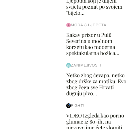
Ljepotan koji je diljem
svijeta poznat po svojem
"bijelo...
MODA & LJEPOTA
Kakav prizor u Puli!
Severina u moćnom
korzetu kao moderna
spektakularna božica...
ZANIMLJIVOSTI
Netko zbog ćevapa, netko
zbog drške za motiku: Evo
zbog čega sve Hrvati
duguju pivo...
FIGHT!
VIDEO Izgleda kao porno
glumac iz 80-ih, na
njegovo ime ćete slomiti