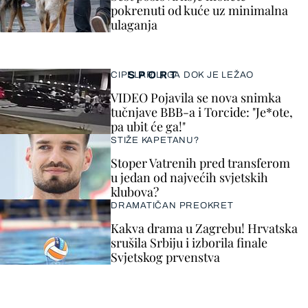
pokrenuti od kuće uz minimalna
ulaganja
SPORT
CIPELARILI GA DOK JE LEŽAO
VIDEO Pojavila se nova snimka
tučnjave BBB-a i Torcide: "Je*ote,
pa ubit će ga!"
STIŽE KAPETANU?
Stoper Vatrenih pred transferom
u jedan od najvećih svjetskih
klubova?
DRAMATIČAN PREOKRET
Kakva drama u Zagrebu! Hrvatska
srušila Srbiju i izborila finale
Svjetskog prvenstva