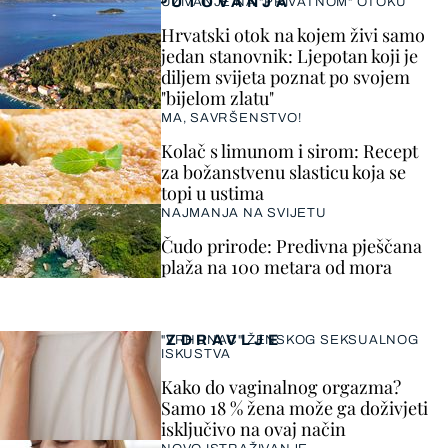
PUTOVANJA
UŽIVANJE NA "PRIVATNOM" OTOKU
Hrvatski otok na kojem živi samo
jedan stanovnik: Ljepotan koji je
diljem svijeta poznat po svojem
"bijelom zlatu"
MA, SAVRŠENSTVO!
Kolač s limunom i sirom: Recept
za božanstvenu slasticu koja se
topi u ustima
NAJMANJA NA SVIJETU
Čudo prirode: Predivna pješčana
plaža na 100 metara od mora
ZDRAVLJE
"VRHUNAC" ŽENSKOG SEKSUALNOG
ISKUSTVA
Kako do vaginalnog orgazma?
Samo 18 % žena može ga doživjeti
isključivo na ovaj način