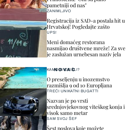
pametniji od nas"
ZANIMLJIVO
Registracija iz SAD-a postala hit u
Hrvatskoj! Pogledajte zašto
UPS!
Meni domaćeg restorana
nasmijao društvene mreže! Za sve
je zaslužan urnebesan naziv jela
NOVAC
KAMO BI OTIŠLI?
O preseljenju u inozemstvo
razmišlja 9 od 10 Europljana
TREĆI UNIKATNI BUGATTI
Nazvan je po vrsti
srednjovjekovnog viteškog konja i
visok samo metar
SAM SVOJ ŠEF
Šest poslova koje možete