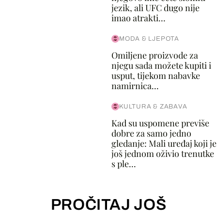
jezik, ali UFC dugo nije
imao atrakti...
MODA & LJEPOTA
Omiljene proizvode za
njegu sada možete kupiti i
usput, tijekom nabavke
namirnica...
KULTURA & ZABAVA
Kad su uspomene previše
dobre za samo jedno
gledanje: Mali uređaj koji je
još jednom oživio trenutke
s ple...
PROČITAJ JOŠ