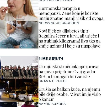
NOVO ISTRAŽIVANJE
Hormonska terapija u
menopauzi: Žene koje je koriste
imaju znatno manji rizik od ovoga
NEDAVNO JE ODOBREN
Novi lijek za dijabetes tip 2:
Regulira šećer u krvi, ali utječe i
na gubitak kilograma! Evo tko ga
smije uzimati i koje su nuspojave
VIJESTI
BURE BARUTA
Ukrajinski stručnjak upozorava
na novu prijetnju: Ovaj grad u
BiH-u bi mogao biti žarište
DRAMA U RIJECI
Urušio se balkon kuće, na njemu
bile dvije osobe: "Život im je visio
o koncu"
NAKON SUKOBA