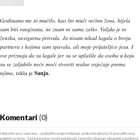
Godinama me to mučilo, kao što muči većinu žena, htjela
sam biti rangirana, ne znam ni sama zašto. Valjda je to
ženska, nesigurna priroda. Ja nisam nikad lagala o broju
partnera s kojima sam spavala, ali moje prijateljice jesu. I
sve priznaju da su lagale jer su se uplašile da osoba u koju
su se zaljubile neće moći stvoriti realne osjećaje prema
Sanja.
njima
, rekla je
Komentari
(0)
Uključite se u raspravu – podijelite svoje mišljenje, postavite pitanja ili ponudite svoj
pogled na temu. Vaš komentar može potaknuti zanimljiv dijalog i obogatiti zajednicu