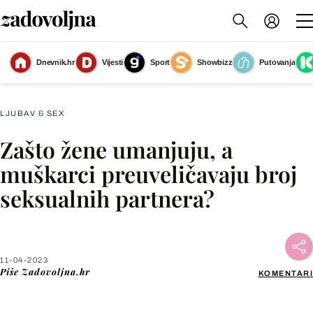
Dnevnik.hr
Vijesti
Sport
Showbizz
Putovanja
Slika nije dostupna
LJUBAV & SEX
Zašto žene umanjuju, a
Facebook
muškarci preuveličavaju broj
seksualnih partnera?
X
WhatsApp
11-04-2023
Piše
Zadovoljna.hr
KOMENTARI
Viber