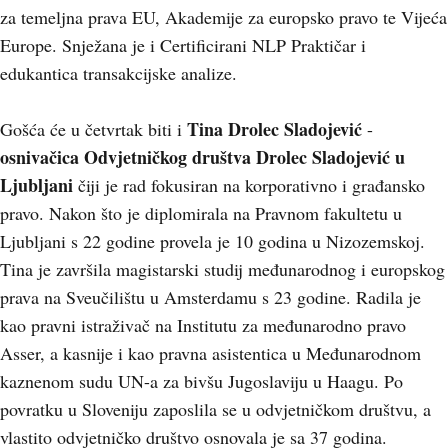
za temeljna prava EU, Akademije za europsko pravo te Vijeća
Europe. Snježana je i Certificirani NLP Praktičar i
edukantica transakcijske analize.
Tina Drolec Sladojević
Gošća će u četvrtak biti i
-
osnivačica Odvjetničkog društva Drolec Sladojević u
Ljubljani
čiji je rad fokusiran na korporativno i građansko
pravo. Nakon što je diplomirala na Pravnom fakultetu u
Ljubljani s 22 godine provela je 10 godina u Nizozemskoj.
Tina je završila magistarski studij međunarodnog i europskog
prava na Sveučilištu u Amsterdamu s 23 godine. Radila je
kao pravni istraživač na Institutu za međunarodno pravo
Asser, a kasnije i kao pravna asistentica u Međunarodnom
kaznenom sudu UN-a za bivšu Jugoslaviju u Haagu. Po
povratku u Sloveniju zaposlila se u odvjetničkom društvu, a
vlastito odvjetničko društvo osnovala je sa 37 godina.