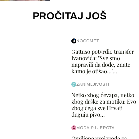
PROČITAJ JOŠ
NOGOMET
Gattuso potvrdio transfer
Ivanovića: "Sve smo
napravili da dođe, znate
kamo je otišao..."...
ZANIMLJIVOSTI
Netko zbog ćevapa, netko
zbog drške za motiku: Evo
zbog čega sve Hrvati
duguju pivo...
MODA & LJEPOTA
Omiljene proizvode za