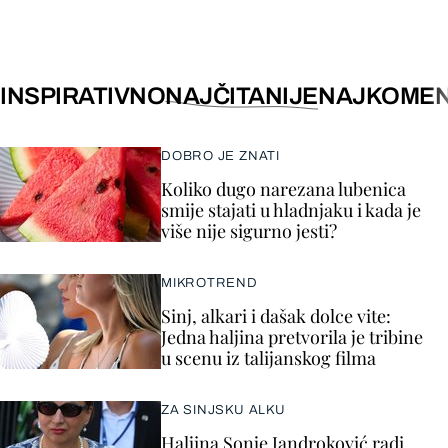
INSPIRATIVNO
NAJČITANIJE
NAJKOMEN
DOBRO JE ZNATI
Koliko dugo narezana lubenica
smije stajati u hladnjaku i kada je
više nije sigurno jesti?
MIKROTREND
Sinj, alkari i dašak dolce vite:
Jedna haljina pretvorila je tribine
u scenu iz talijanskog filma
ZA SINJSKU ALKU
Haljina Sonje Jandroković radi