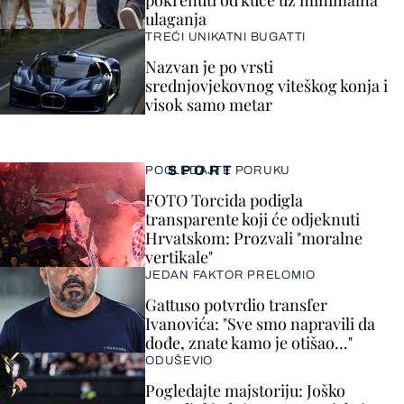
pokrenuti od kuće uz minimalna
ulaganja
TREĆI UNIKATNI BUGATTI
Nazvan je po vrsti
srednjovjekovnog viteškog konja i
visok samo metar
SPORT
POGLEDAJTE PORUKU
FOTO Torcida podigla
transparente koji će odjeknuti
Hrvatskom: Prozvali "moralne
vertikale"
JEDAN FAKTOR PRELOMIO
Gattuso potvrdio transfer
Ivanovića: "Sve smo napravili da
dođe, znate kamo je otišao..."
ODUŠEVIO
Pogledajte majstoriju: Joško