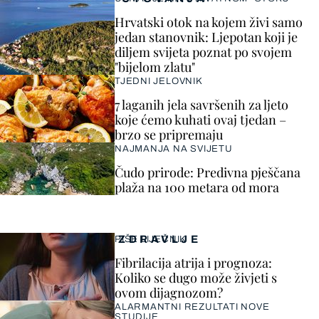
Hrvatski otok na kojem živi samo
jedan stanovnik: Ljepotan koji je
diljem svijeta poznat po svojem
"bijelom zlatu"
TJEDNI JELOVNIK
7 laganih jela savršenih za ljeto
koje ćemo kuhati ovaj tjedan –
brzo se pripremaju
NAJMANJA NA SVIJETU
Čudo prirode: Predivna pješčana
plaža na 100 metara od mora
ZDRAVLJE
PIŠE LIJEČNIK
Fibrilacija atrija i prognoza:
Koliko se dugo može živjeti s
ovom dijagnozom?
ALARMANTNI REZULTATI NOVE
STUDIJE