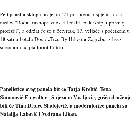
Peti panel u sklopu projekta "21 put prema uspjehu" nosi
naslov "Rodna ravnopravnost i ženski leadership u pravnoj
profesiji", a održat će se u četvrtak, 17. veljače s početkom u
18 sati u hotelu DoubleTree By Hilton u Zagrebu, s live-
streamom na platformi Entrio.
Panelistice ovog panela bit će Tarja Krehić, Tena
Šimonović Einwalter i Snježana Vasiljević, gošća druženja
biti će Tina Drolec Sladojević, a moderatorice panela su
Natalija Labavić i Vedrana Likan.