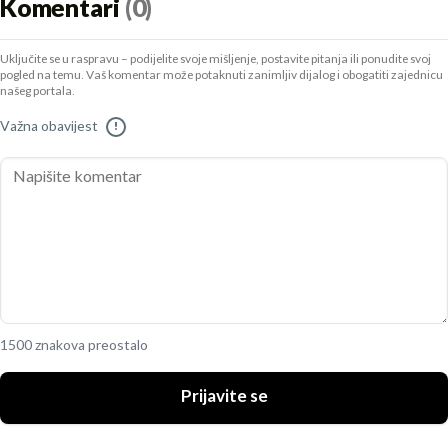
Komentari
(0)
Uključite se u raspravu – podijelite svoje mišljenje, postavite pitanja ili ponudite svoj
pogled na temu. Vaš komentar može potaknuti zanimljiv dijalog i obogatiti zajednicu
našeg portala.
Važna obavijest
!
1500 znakova preostalo
Prijavite se