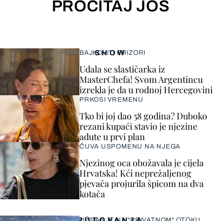
PROČITAJ JOŠ
SHOW
BAJKOVITI PRIZORI
Udala se slastičarka iz
MasterChefa! Svom Argentincu
izrekla je da u rodnoj Hercegovini
PRKOSI VREMENU
Tko bi joj dao 58 godina? Duboko
rezani kupaći stavio je njezine
adute u prvi plan
ČUVA USPOMENU NA NJEGA
Njezinog oca obožavala je cijela
Hrvatska! Kći neprežaljenog
pjevača projurila špicom na dva
kotača
PUTOVANJA
UŽIVANJE NA "PRIVATNOM" OTOKU