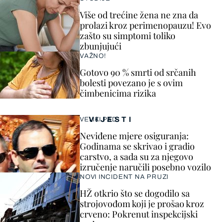
Više od trećine žena ne zna da
prolazi kroz perimenopauzu! Evo
zašto su simptomi toliko
zbunjujući
VAŽNO!
Gotovo 90 % smrti od srčanih
bolesti povezano je s ovim
čimbenicima rizika
VIJESTI
VELIKI PAD
Neviđene mjere osiguranja:
Godinama se skrivao i gradio
carstvo, a sada su za njegovo
izručenje naručili posebno vozilo
NOVI INCIDENT NA PRUZI
HŽ otkrio što se dogodilo sa
strojovođom koji je prošao kroz
crveno: Pokrenut inspekcijski