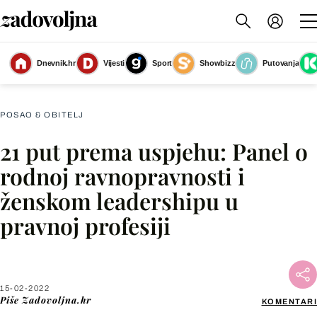
Dnevnik.hr
Vijesti
Sport
Showbizz
Putovanja
Slika nije dostupna
POSAO & OBITELJ
21 put prema uspjehu: Panel o
Facebook
rodnoj ravnopravnosti i
ženskom leadershipu u
X
pravnoj profesiji
WhatsApp
Viber
15-02-2022
Piše
Zadovoljna.hr
KOMENTARI