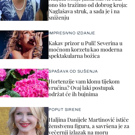
ono što tražimo od dobrog kroja:
Naglašava struk, a sada je i na
sniženju
IMPRESIVNO IZDANJE
Kakav prizor u Puli! Severina u
moćnom korzetu kao moderna
spektakularna božica
SPAŠAVA OD SUŠENJA
Hortenzije vam klonu tijekom
vrućina? Ovaj laki postupak
održat će ih bujnima
POPUT SIRENE
Haljina Danijele Martinović ističe
ženstvenu figuru, a savršena je za
večernji izlazak na moru