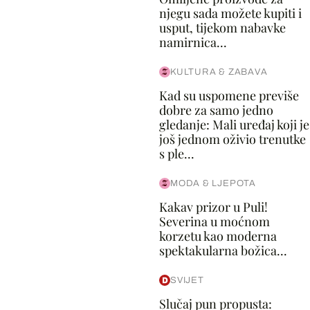
njegu sada možete kupiti i
usput, tijekom nabavke
namirnica...
KULTURA & ZABAVA
Kad su uspomene previše
dobre za samo jedno
gledanje: Mali uređaj koji je
još jednom oživio trenutke
s ple...
MODA & LJEPOTA
Kakav prizor u Puli!
Severina u moćnom
korzetu kao moderna
spektakularna božica...
SVIJET
Slučaj pun propusta: