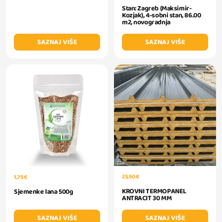
Stan: Zagreb (Maksimir-
Kozjak), 4-sobni stan, 86.00
m2, novogradnja
SAZNAJ VIŠE
SAZNAJ VIŠE
23,50 €
1,75 €
KROVNI TERMOPANEL
Sjemenke lana 500g
ANTRACIT 30 MM
SAZNAJ VIŠE
SAZNAJ VIŠE