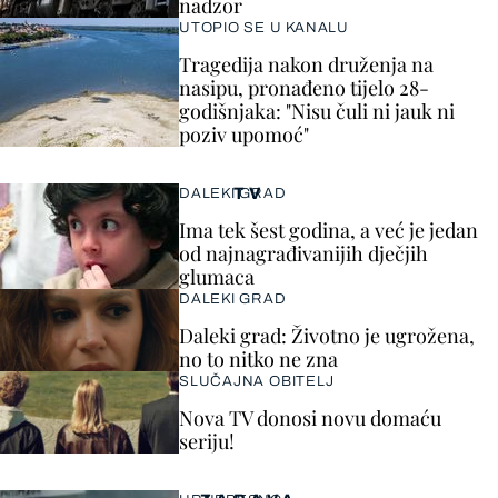
nadzor
UTOPIO SE U KANALU
Tragedija nakon druženja na
nasipu, pronađeno tijelo 28-
godišnjaka: "Nisu čuli ni jauk ni
poziv upomoć"
TV
DALEKI GRAD
Ima tek šest godina, a već je jedan
od najnagrađivanijih dječjih
glumaca
DALEKI GRAD
Daleki grad: Životno je ugrožena,
no to nitko ne zna
SLUČAJNA OBITELJ
Nova TV donosi novu domaću
seriju!