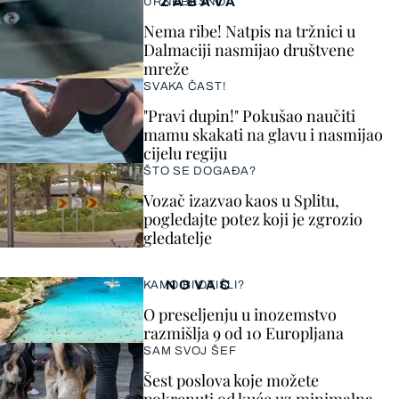
ZABAVA
URNEBESNO
Nema ribe! Natpis na tržnici u
Dalmaciji nasmijao društvene
mreže
SVAKA ČAST!
"Pravi dupin!" Pokušao naučiti
mamu skakati na glavu i nasmijao
cijelu regiju
ŠTO SE DOGAĐA?
Vozač izazvao kaos u Splitu,
pogledajte potez koji je zgrozio
gledatelje
NOVAC
KAMO BI OTIŠLI?
O preseljenju u inozemstvo
razmišlja 9 od 10 Europljana
SAM SVOJ ŠEF
Šest poslova koje možete