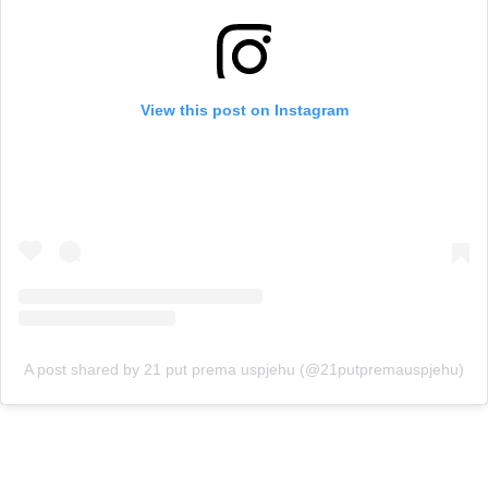
View this post on Instagram
A post shared by 21 put prema uspjehu (@21putpremauspjehu)