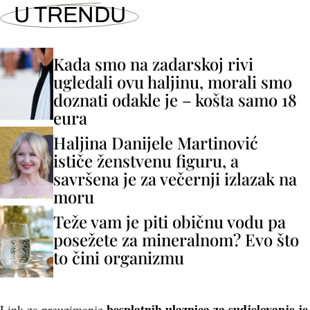
U TRENDU
Kada smo na zadarskoj rivi
ugledali ovu haljinu, morali smo
doznati odakle je – košta samo 18
eura
Haljina Danijele Martinović
ističe ženstvenu figuru, a
savršena je za večernji izlazak na
moru
Teže vam je piti običnu vodu pa
posežete za mineralnom? Evo što
to čini organizmu
besplatnih ulaznica za sudjelovanje je
Link za preuzimanje