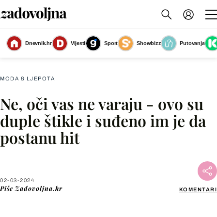
Dnevnik.hr
Vijesti
Sport
Showbizz
Putovanja
Slika nije dostupna
MODA & LJEPOTA
Ne, oči vas ne varaju - ovo su
Facebook
duple štikle i suđeno im je da
postanu hit
X
WhatsApp
02-03-2024
Piše
Zadovoljna.hr
KOMENTARI
Viber