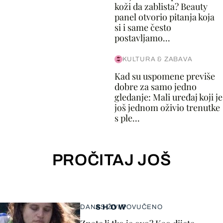
koži da zablista? Beauty
panel otvorio pitanja koja
si i same često
postavljamo...
KULTURA & ZABAVA
Kad su uspomene previše
dobre za samo jedno
gledanje: Mali uređaj koji je
još jednom oživio trenutke
s ple...
PROČITAJ JOŠ
SHOW
DANAS ŽIVI POVUČENO