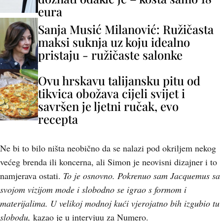
eura
Sanja Musić Milanović: Ružičasta
maksi suknja uz koju idealno
pristaju - ružičaste salonke
Ovu hrskavu talijansku pitu od
tikvica obožava cijeli svijet i
savršen je ljetni ručak, evo
recepta
Ne bi to bilo ništa neobično da se nalazi pod okriljem nekog
većeg brenda ili koncerna, ali Simon je neovisni dizajner i to
namjerava ostati.
To je osnovno. Pokrenuo sam Jacquemus sa
svojom vizijom mode i slobodno se igrao s formom i
materijalima. U velikoj modnoj kući vjerojatno bih izgubio tu
slobodu,
kazao je u intervjuu za Numero.