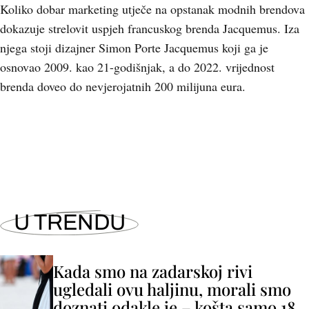
Koliko dobar marketing utječe na opstanak modnih brendova
dokazuje strelovit uspjeh francuskog brenda Jacquemus. Iza
njega stoji dizajner Simon Porte Jacquemus koji ga je
osnovao 2009. kao 21-godišnjak, a do 2022. vrijednost
brenda doveo do nevjerojatnih 200 milijuna eura.
U TRENDU
Kada smo na zadarskoj rivi
ugledali ovu haljinu, morali smo
doznati odakle je – košta samo 18