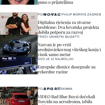
puno o prijateljima
NOVAC
POKROVITELJ PHILIP MORRIS ZAGREB
Digitalna rješenja za stvarne
probleme: Dva hrvatska projekta
dobila potporu za razvoj
TREĆI UNIKATNI BUGATTI
Nazvan je po vrsti
srednjovjekovnog viteškog konja i
visok samo metar
OVO JE 10 NAJBOLJIH
Europske dionice dosegnule su
rekordne razine
SPORT
POJAVILA SE SNIMKA
VIDEO Bad Blue Boysi dočekali
Torcidu na aerodromu, izbila