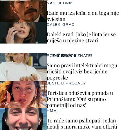
NASLJEDNIK
Rade mu iza leđa, a on toga nije
svjestan
DALEKI GRAD
Daleki grad: Jako je ljuta jer se
miješa u njezine stvari
ZABAVA
POKAŽITE ŠTO ZNATE!
Samo pravi intelektualci mogu
riješiti ovaj kviz bez ijedne
pogreške
JESTE LI PROBALI?
Turisticu oduševila ponuda u
Primoštenu: "Oni su puno
pametniji od nas"
HMM…
To rade samo psihopati: Jedan
detalj s mora može vam otkriti