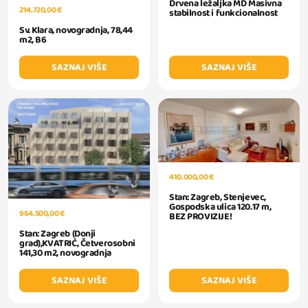
Drvena ležaljka MD Masivna
214.720,00 €
stabilnost i funkcionalnost
Sv. Klara, novogradnja, 78,44
m2, B6
SAZNAJ VIŠE
SAZNAJ VIŠE
410.000,00 €
Stan: Zagreb, Stenjevec,
Gospodska ulica 120.17 m,
964.500,00 €
BEZ PROVIZIJE!
Stan: Zagreb (Donji
grad),KVATRIĆ, Četverosobni
141,30 m2, novogradnja
SAZNAJ VIŠE
SAZNAJ VIŠE