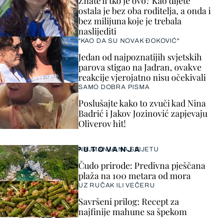
Znate li tko je ovo? Kao dijete
ostala je bez oba roditelja, a onda i
bez milijuna koje je trebala
naslijediti
"KAO DA SU NOVAK ĐOKOVIĆ"
Jedan od najpoznatijih svjetskih
parova stigao na Jadran, ovakve
reakcije vjerojatno nisu očekivali
SAMO DOBRA PISMA
Poslušajte kako to zvuči kad Nina
Badrić i Jakov Jozinović zapjevaju
Oliverov hit!
PUTOVANJA
NAJMANJA NA SVIJETU
Čudo prirode: Predivna pješčana
plaža na 100 metara od mora
UZ RUČAK ILI VEČERU
Savršeni prilog: Recept za
najfinije mahune sa špekom