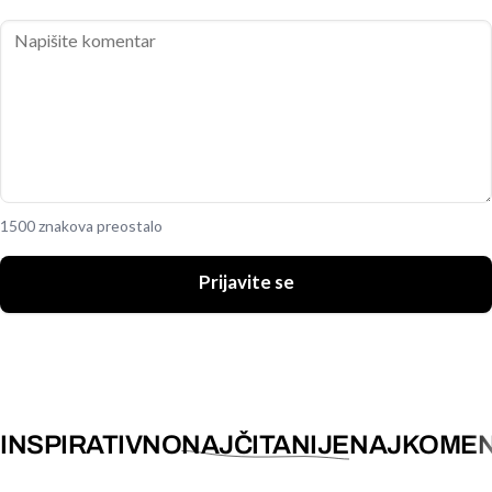
1500 znakova preostalo
Prijavite se
INSPIRATIVNO
NAJČITANIJE
NAJKOMEN