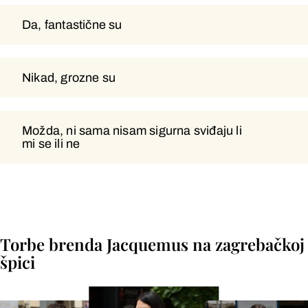
Da, fantastične su
Da, fantastične su
Nikad, grozne su
Nikad, grozne su
Možda, ni sama nisam sigurna sviđaju li
Možda, ni sama nisam sigurna
mi se ili ne
sviđaju li mi se ili ne
Torbe brenda Jacquemus na zagrebačkoj
špici