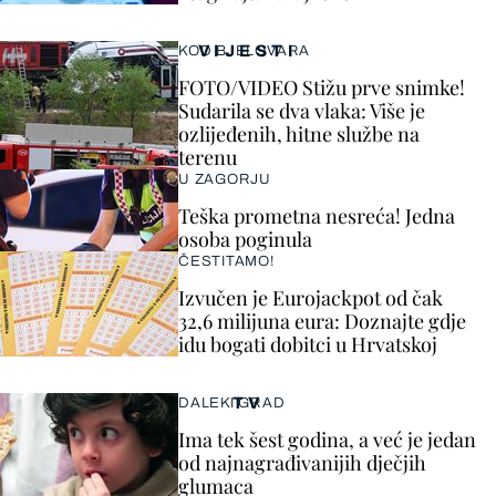
VIJESTI
KOD BJELOVARA
FOTO/VIDEO Stižu prve snimke!
Sudarila se dva vlaka: Više je
ozlijeđenih, hitne službe na
terenu
U ZAGORJU
Teška prometna nesreća! Jedna
osoba poginula
ČESTITAMO!
Izvučen je Eurojackpot od čak
32,6 milijuna eura: Doznajte gdje
idu bogati dobitci u Hrvatskoj
TV
DALEKI GRAD
Ima tek šest godina, a već je jedan
od najnagrađivanijih dječjih
glumaca