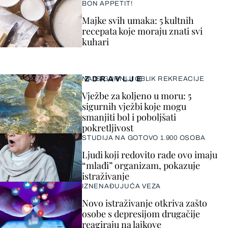
BON APPETIT!
Majke svih umaka: 5 kultnih
recepata koje moraju znati svi
kuhari
ZDRAVLJE
NAJSIGURNIJI OBLIK REKREACIJE
Vježbe za koljeno u moru: 5
sigurnih vježbi koje mogu
smanjiti bol i poboljšati
pokretljivost
STUDIJA NA GOTOVO 1.900 OSOBA
Ljudi koji redovito rade ovo imaju
“mlađi” organizam, pokazuje
istraživanje
IZNENAĐUJUĆA VEZA
Novo istraživanje otkriva zašto
osobe s depresijom drugačije
reagiraju na lajkove