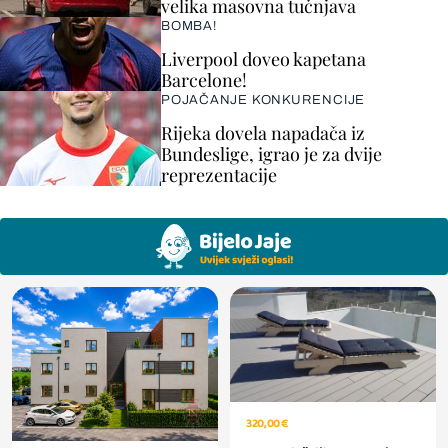
velika masovna tučnjava
BOMBA!
Liverpool doveo kapetana
Barcelone!
POJAČANJE KONKURENCIJE
Rijeka dovela napadača iz
Bundeslige, igrao je za dvije
reprezentacije
320,00 €