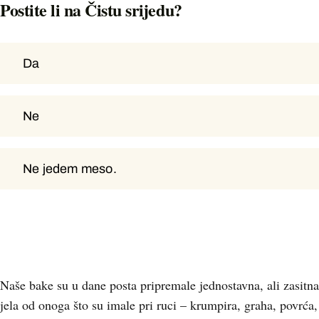
Postite li na Čistu srijedu?
Da
Da
Ne
Ne
Ne jedem meso.
Ne jedem meso.
Naše bake su u dane posta pripremale jednostavna, ali zasitna
jela od onoga što su imale pri ruci – krumpira, graha, povrća,