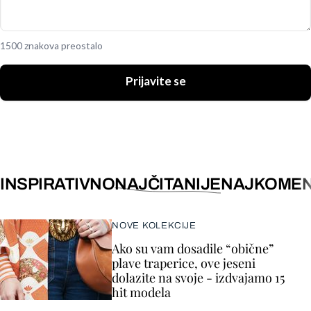
1500 znakova preostalo
Prijavite se
INSPIRATIVNO
NAJČITANIJE
NAJKOMEN
NOVE KOLEKCIJE
Ako su vam dosadile “obične”
plave traperice, ove jeseni
dolazite na svoje - izdvajamo 15
hit modela