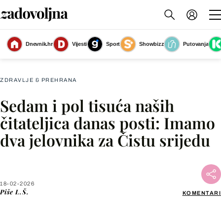
Riža s gljivama posno je jelo koje možete jesti i na Čistu srijedu
(Foto:
Dnevnik.hr
Vijesti
Sport
Showbizz
Putovanja
Shutterstock)
ZDRAVLJE & PREHRANA
Sedam i pol tisuća naših
Facebook
čitateljica danas posti: Imamo
dva jelovnika za Čistu srijedu
X
WhatsApp
18-02-2026
Piše
L.Š.
KOMENTARI
Viber