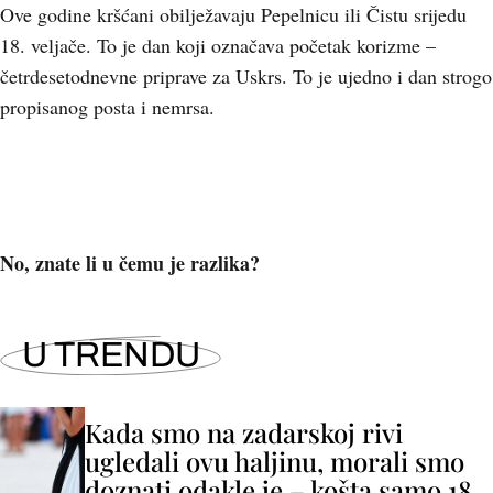
Ove godine kršćani obilježavaju Pepelnicu ili Čistu srijedu
18. veljače. To je dan koji označava početak korizme –
četrdesetodnevne priprave za Uskrs. To je ujedno i dan strogo
propisanog posta i nemrsa.
No, znate li u čemu je razlika?
U TRENDU
Kada smo na zadarskoj rivi
ugledali ovu haljinu, morali smo
doznati odakle je – košta samo 18