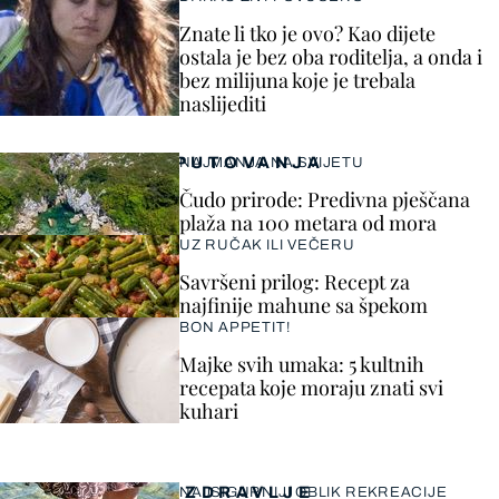
Znate li tko je ovo? Kao dijete
ostala je bez oba roditelja, a onda i
bez milijuna koje je trebala
naslijediti
PUTOVANJA
NAJMANJA NA SVIJETU
Čudo prirode: Predivna pješčana
plaža na 100 metara od mora
UZ RUČAK ILI VEČERU
Savršeni prilog: Recept za
najfinije mahune sa špekom
BON APPETIT!
Majke svih umaka: 5 kultnih
recepata koje moraju znati svi
kuhari
ZDRAVLJE
NAJSIGURNIJI OBLIK REKREACIJE