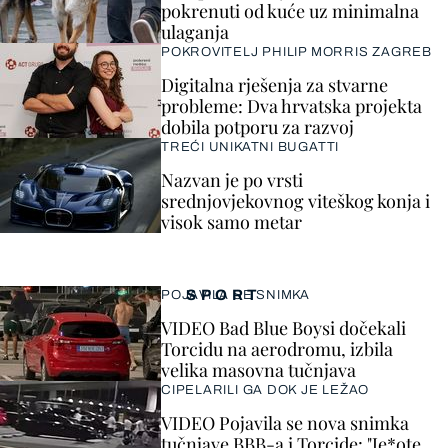
pokrenuti od kuće uz minimalna
ulaganja
POKROVITELJ PHILIP MORRIS ZAGREB
Digitalna rješenja za stvarne
probleme: Dva hrvatska projekta
dobila potporu za razvoj
TREĆI UNIKATNI BUGATTI
Nazvan je po vrsti
srednjovjekovnog viteškog konja i
visok samo metar
SPORT
POJAVILA SE SNIMKA
VIDEO Bad Blue Boysi dočekali
Torcidu na aerodromu, izbila
velika masovna tučnjava
CIPELARILI GA DOK JE LEŽAO
VIDEO Pojavila se nova snimka
tučnjave BBB-a i Torcide: "Je*ote,