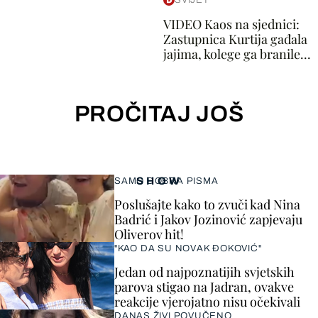
SVIJET
VIDEO Kaos na sjednici:
Zastupnica Kurtija gađala
jajima, kolege ga branile...
PROČITAJ JOŠ
SHOW
SAMO DOBRA PISMA
Poslušajte kako to zvuči kad Nina
Badrić i Jakov Jozinović zapjevaju
Oliverov hit!
"KAO DA SU NOVAK ĐOKOVIĆ"
Jedan od najpoznatijih svjetskih
parova stigao na Jadran, ovakve
reakcije vjerojatno nisu očekivali
DANAS ŽIVI POVUČENO