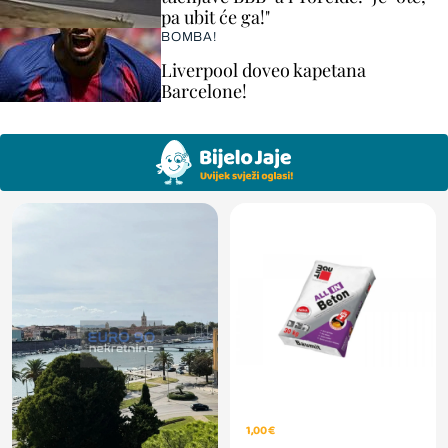
pa ubit će ga!"
BOMBA!
Liverpool doveo kapetana
Barcelone!
1,00 €