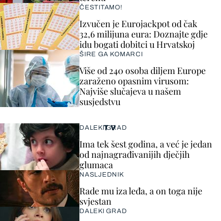
ČESTITAMO!
Izvučen je Eurojackpot od čak
32,6 milijuna eura: Doznajte gdje
idu bogati dobitci u Hrvatskoj
ŠIRE GA KOMARCI
Više od 240 osoba diljem Europe
zaraženo opasnim virusom:
Najviše slučajeva u našem
susjedstvu
TV
DALEKI GRAD
Ima tek šest godina, a već je jedan
od najnagrađivanijih dječjih
glumaca
NASLJEDNIK
Rade mu iza leđa, a on toga nije
svjestan
DALEKI GRAD