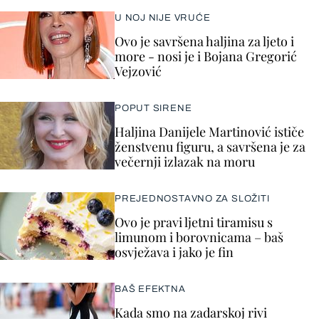
U NOJ NIJE VRUĆE
Ovo je savršena haljina za ljeto i
more - nosi je i Bojana Gregorić
Vejzović
POPUT SIRENE
Haljina Danijele Martinović ističe
ženstvenu figuru, a savršena je za
večernji izlazak na moru
PREJEDNOSTAVNO ZA SLOŽITI
Ovo je pravi ljetni tiramisu s
limunom i borovnicama – baš
osvježava i jako je fin
BAŠ EFEKTNA
Kada smo na zadarskoj rivi