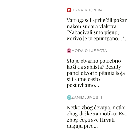
CRNA KRONIKA
Vatrogasci spriječili požar
nakon sudara vlakova:
"Nabacivali smo pjenu,
gorivo je prepumpano..."...
MODA & LJEPOTA
Što je stvarno potrebno
koži da zablista? Beauty
panel otvorio pitanja koja
si i same često
postavljamo...
ZANIMLJIVOSTI
Netko zbog ćevapa, netko
zbog drške za motiku: Evo
zbog čega sve Hrvati
duguju pivo...