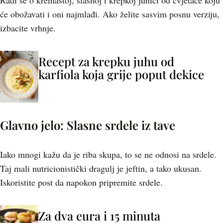
Radi se o kremastoj, slasnoj i krepkoj juhici od cvjetače koju
će obožavati i oni najmlađi. Ako želite sasvim posnu verziju,
izbacite vrhnje.
Recept za krepku juhu od
karfiola koja grije poput dekice
Glavno jelo: Slasne srdele iz tave
Iako mnogi kažu da je riba skupa, to se ne odnosi na srdele.
Taj mali nutricionistički dragulj je jeftin, a tako ukusan.
Iskoristite post da napokon pripremite srdele.
Za dva eura i 15 minuta