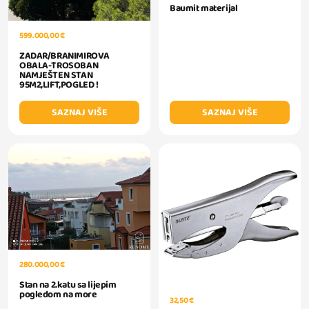
Baumit materijal
599.000,00 €
ZADAR/BRANIMIROVA
OBALA-TROSOBAN
NAMJEŠTEN STAN
95M2,LIFT,POGLED !
SAZNAJ VIŠE
SAZNAJ VIŠE
280.000,00 €
Stan na 2.katu sa lijepim
pogledom na more
32,50 €