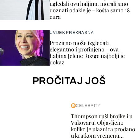
ugledali ovu haljinu, morali smo
doznati odakle je – košta samo 18
eura
UVIJEK PREKRASNA
Prozirno može izgledati
elegantno i profinjeno – ova
haljina Jelene Rozge najbolji je
dokaz
PROČITAJ JOŠ
CELEBRITY
Thompson ruši brojke i u
Vukovaru! Objavljeno
koliko je ulaznica prodano
u kratkom vremenu...