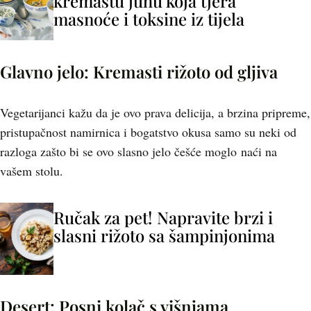
kremastu juhu koja tjera
masnoće i toksine iz tijela
Glavno jelo: Kremasti rižoto od gljiva
Vegetarijanci kažu da je ovo prava delicija, a brzina pripreme,
pristupačnost namirnica i bogatstvo okusa samo su neki od
razloga zašto bi se ovo slasno jelo češće moglo naći na
vašem stolu.
Ručak za pet! Napravite brzi i
slasni rižoto sa šampinjonima
Desert: Posni kolač s višnjama