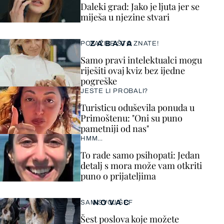
Daleki grad: Jako je ljuta jer se
miješa u njezine stvari
ZABAVA
POKAŽITE ŠTO ZNATE!
Samo pravi intelektualci mogu
riješiti ovaj kviz bez ijedne
pogreške
JESTE LI PROBALI?
Turisticu oduševila ponuda u
Primoštenu: "Oni su puno
pametniji od nas"
HMM…
To rade samo psihopati: Jedan
detalj s mora može vam otkriti
puno o prijateljima
NOVAC
SAM SVOJ ŠEF
Šest poslova koje možete