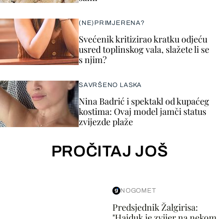
(NE)PRIMJERENA?
Svećenik kritizirao kratku odjeću
usred toplinskog vala, slažete li se
s njim?
SAVRŠENO LASKA
Nina Badrić i spektakl od kupaćeg
kostima: Ovaj model jamči status
zvijezde plaže
PROČITAJ JOŠ
NOGOMET
Predsjednik Žalgirisa:
"Hajduk je zvijer na nekom