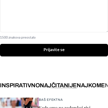
1500 znakova preostalo
Prijavite se
INSPIRATIVNO
NAJČITANIJE
NAJKOMEN
BAŠ EFEKTNA
Kada smo na zadarskoj rivi