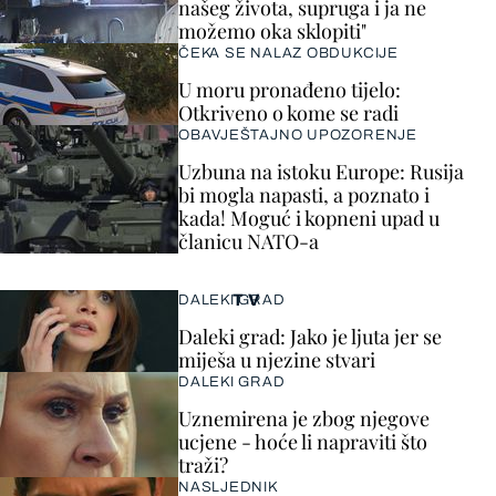
našeg života, supruga i ja ne
možemo oka sklopiti"
ČEKA SE NALAZ OBDUKCIJE
U moru pronađeno tijelo:
Otkriveno o kome se radi
OBAVJEŠTAJNO UPOZORENJE
Uzbuna na istoku Europe: Rusija
bi mogla napasti, a poznato i
kada! Moguć i kopneni upad u
članicu NATO-a
TV
DALEKI GRAD
Daleki grad: Jako je ljuta jer se
miješa u njezine stvari
DALEKI GRAD
Uznemirena je zbog njegove
ucjene - hoće li napraviti što
traži?
NASLJEDNIK