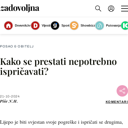
Dnevnik.hr
Vijesti
Sport
Showbizz
Putovanja
Važno je poštovati druge, ali i sebe
(Foto: Shutterstock)
POSAO & OBITELJ
Kako se prestati nepotrebno
Facebook
ispričavati?
X
21-10-2024
WhatsApp
Piše
N.H.
KOMENTARI
Viber
Lijepo je biti svjestan svoje pogreške i ispričati se drugima,