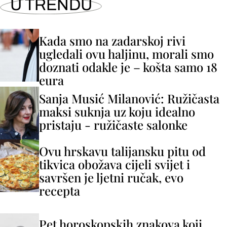
U TRENDU
Kada smo na zadarskoj rivi
ugledali ovu haljinu, morali smo
doznati odakle je – košta samo 18
eura
Sanja Musić Milanović: Ružičasta
maksi suknja uz koju idealno
pristaju - ružičaste salonke
Ovu hrskavu talijansku pitu od
tikvica obožava cijeli svijet i
savršen je ljetni ručak, evo
recepta
Pet horoskopskih znakova koji