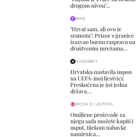
drugom nivou"...
MIKS
"Hrvat sam, ali ovo je
sramota": Prizor s granice
izazvao burnu raspravu na
društvenim mrežama...
NOGOMET
Hrvatska nastavila uspon
na UEFA-inoj ljestvici:
Preskočena je još jedna
država...
MODA & LJEPOTA
Omiljene proizvode za
njegu sada možete kupiti i
usput, tijekom nabavke
namirnica...