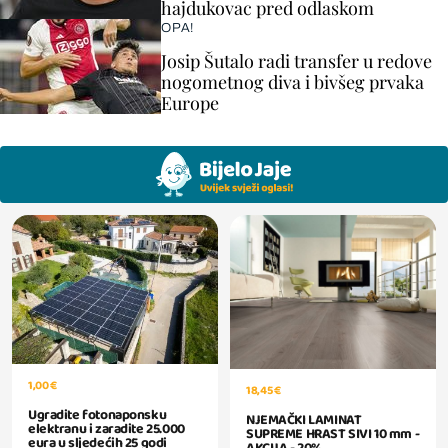
hajdukovac pred odlaskom
OPA!
Josip Šutalo radi transfer u redove
nogometnog diva i bivšeg prvaka
Europe
1,00 €
18,45 €
Ugradite fotonaponsku
NJEMAČKI LAMINAT
elektranu i zaradite 25.000
SUPREME HRAST SIVI 10 mm -
eura u sljedećih 25 godi