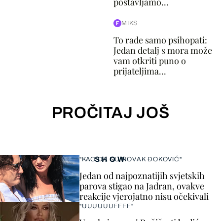
postavljamo...
MIKS
To rade samo psihopati:
Jedan detalj s mora može
vam otkriti puno o
prijateljima...
PROČITAJ JOŠ
SHOW
"KAO DA SU NOVAK ĐOKOVIĆ"
Jedan od najpoznatijih svjetskih
parova stigao na Jadran, ovakve
reakcije vjerojatno nisu očekivali
"UUUUUUFFFF"