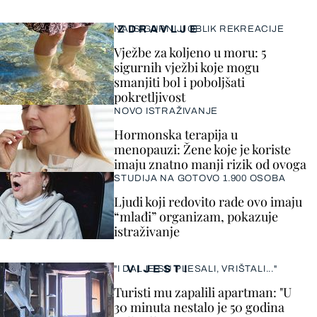
ZDRAVLJE
NAJSIGURNIJI OBLIK REKREACIJE
Vježbe za koljeno u moru: 5
sigurnih vježbi koje mogu
smanjiti bol i poboljšati
pokretljivost
NOVO ISTRAŽIVANJE
Hormonska terapija u
menopauzi: Žene koje je koriste
imaju znatno manji rizik od ovoga
STUDIJA NA GOTOVO 1.900 OSOBA
Ljudi koji redovito rade ovo imaju
“mlađi” organizam, pokazuje
istraživanje
VIJESTI
"I DALJE SU PLESALI, VRIŠTALI..."
Turisti mu zapalili apartman: "U
30 minuta nestalo je 50 godina