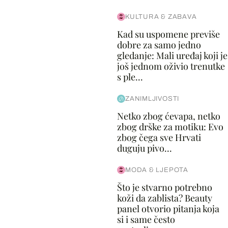
KULTURA & ZABAVA
Kad su uspomene previše
dobre za samo jedno
gledanje: Mali uređaj koji je
još jednom oživio trenutke
s ple...
ZANIMLJIVOSTI
Netko zbog ćevapa, netko
zbog drške za motiku: Evo
zbog čega sve Hrvati
duguju pivo...
MODA & LJEPOTA
Što je stvarno potrebno
koži da zablista? Beauty
panel otvorio pitanja koja
si i same često