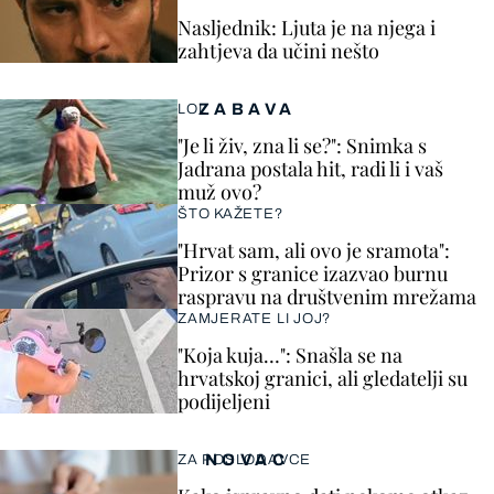
Nasljednik: Ljuta je na njega i
zahtjeva da učini nešto
ZABAVA
LOL
"Je li živ, zna li se?": Snimka s
Jadrana postala hit, radi li i vaš
muž ovo?
ŠTO KAŽETE?
"Hrvat sam, ali ovo je sramota":
Prizor s granice izazvao burnu
raspravu na društvenim mrežama
ZAMJERATE LI JOJ?
"Koja kuja…": Snašla se na
hrvatskoj granici, ali gledatelji su
podijeljeni
NOVAC
ZA POSLODAVCE