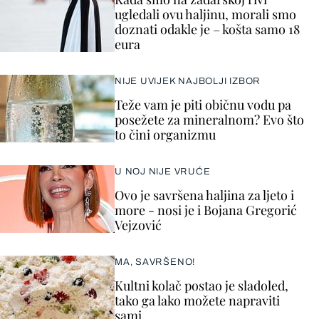
ugledali ovu haljinu, morali smo
doznati odakle je – košta samo 18
eura
NIJE UVIJEK NAJBOLJI IZBOR
Teže vam je piti običnu vodu pa
posežete za mineralnom? Evo što
to čini organizmu
U NOJ NIJE VRUĆE
Ovo je savršena haljina za ljeto i
more - nosi je i Bojana Gregorić
Vejzović
MA, SAVRŠENO!
Kultni kolač postao je sladoled,
tako ga lako možete napraviti
sami