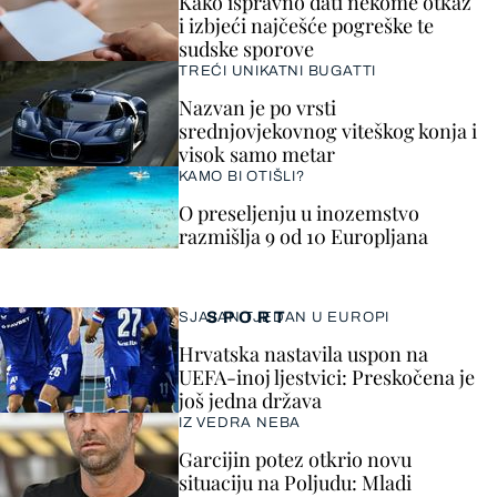
Kako ispravno dati nekome otkaz
i izbjeći najčešće pogreške te
sudske sporove
TREĆI UNIKATNI BUGATTI
Nazvan je po vrsti
srednjovjekovnog viteškog konja i
visok samo metar
KAMO BI OTIŠLI?
O preseljenju u inozemstvo
razmišlja 9 od 10 Europljana
SPORT
SJAJAN TJEDAN U EUROPI
Hrvatska nastavila uspon na
UEFA-inoj ljestvici: Preskočena je
još jedna država
IZ VEDRA NEBA
Garcijin potez otkrio novu
situaciju na Poljudu: Mladi