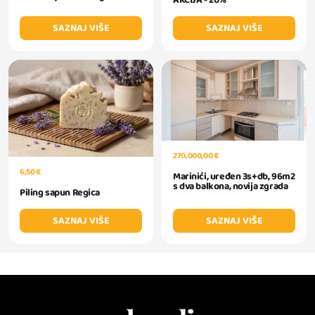
AKCIJA - 20%
SAZNAJ VIŠE
SAZNAJ VIŠE
270.000,00 €
6,50 €
Marinići, uređen 3s+db, 96m2
s dva balkona, novija zgrada
Piling sapun Regica
SAZNAJ VIŠE
SAZNAJ VIŠE