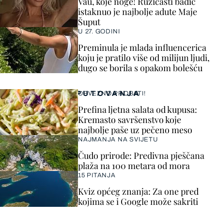
Vau, koje noge! Ružičasti badić
istaknuo je najbolje adute Maje
Šuput
U 27. GODINI
Preminula je mlada influencerica
koju je pratilo više od milijun ljudi,
dugo se borila s opakom bolešću
PUTOVANJA
OBVEZNO PROBATI!
Prefina ljetna salata od kupusa:
Kremasto savršenstvo koje
najbolje paše uz pečeno meso
NAJMANJA NA SVIJETU
Čudo prirode: Predivna pješčana
plaža na 100 metara od mora
15 PITANJA
Kviz općeg znanja: Za one pred
kojima se i Google može sakriti