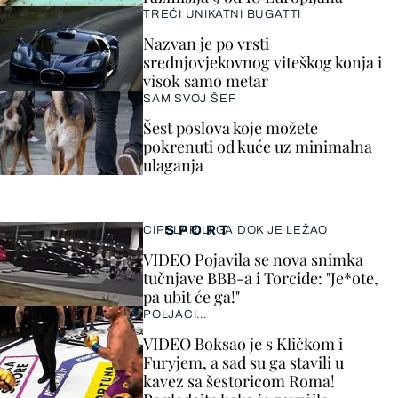
TREĆI UNIKATNI BUGATTI
Nazvan je po vrsti
srednjovjekovnog viteškog konja i
visok samo metar
SAM SVOJ ŠEF
Šest poslova koje možete
pokrenuti od kuće uz minimalna
ulaganja
SPORT
CIPELARILI GA DOK JE LEŽAO
VIDEO Pojavila se nova snimka
tučnjave BBB-a i Torcide: "Je*ote,
pa ubit će ga!"
POLJACI...
VIDEO Boksao je s Kličkom i
Furyjem, a sad su ga stavili u
kavez sa šestoricom Roma!