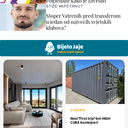
Pogledajte kako je završilo
STIŽE KAPETANU?
Stoper Vatrenih pred transferom
u jedan od najvećih svjetskih
klubova?
2.700,00 €
Novi "first trip" 6m HIGH
CUBE kontejneri