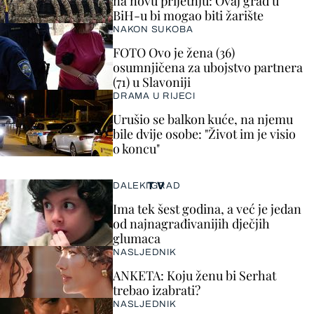
na novu prijetnju: Ovaj grad u
BiH-u bi mogao biti žarište
NAKON SUKOBA
FOTO Ovo je žena (36)
osumnjičena za ubojstvo partnera
(71) u Slavoniji
DRAMA U RIJECI
Urušio se balkon kuće, na njemu
bile dvije osobe: "Život im je visio
o koncu"
TV
DALEKI GRAD
Ima tek šest godina, a već je jedan
od najnagrađivanijih dječjih
glumaca
NASLJEDNIK
ANKETA: Koju ženu bi Serhat
trebao izabrati?
NASLJEDNIK