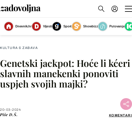
Dnevnik.hr
Vijesti
Sport
Showbizz
Putovanja
Slika nije dostupna
KULTURA & ZABAVA
Genetski jackpot: Hoće li kćeri
Facebook
slavnih manekenki ponoviti
uspjeh svojih majki?
X
WhatsApp
20-03-2024
Piše
D.Š.
KOMENTARI
Viber