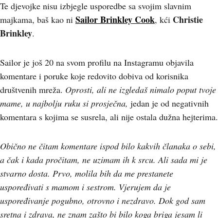
Te djevojke nisu izbjegle usporedbe sa svojim slavnim
Sailor Brinkley Cook
Christie
majkama, baš kao ni
, kći
Brinkley
.
Sailor je još 20 na svom profilu na Instagramu objavila
komentare i poruke koje redovito dobiva od korisnika
društvenih mreža.
Oprosti, ali ne izgledaš nimalo poput tvoje
mame, u najbolju ruku si prosječna,
jedan je od negativnih
komentara s kojima se susrela, ali nije ostala dužna hejterima.
Obično ne čitam komentare ispod bilo kakvih članaka o sebi,
a čak i kada pročitam, ne uzimam ih k srcu. Ali sada mi je
stvarno dosta. Prvo, molila bih da me prestanete
uspoređivati s mamom i sestrom. Vjerujem da je
uspoređivanje pogubno, otrovno i nezdravo. Dok god sam
sretna i zdrava, ne znam zašto bi bilo koga briga jesam li