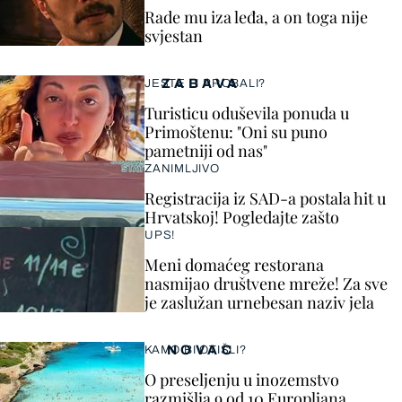
Rade mu iza leđa, a on toga nije
svjestan
ZABAVA
JESTE LI PROBALI?
Turisticu oduševila ponuda u
Primoštenu: "Oni su puno
pametniji od nas"
ZANIMLJIVO
Registracija iz SAD-a postala hit u
Hrvatskoj! Pogledajte zašto
UPS!
Meni domaćeg restorana
nasmijao društvene mreže! Za sve
je zaslužan urnebesan naziv jela
NOVAC
KAMO BI OTIŠLI?
O preseljenju u inozemstvo
razmišlja 9 od 10 Europljana