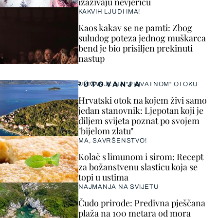
izazivaju nevjericu
KAKVIH LJUDI IMA!
Kaos kakav se ne pamti: Zbog
suludog poteza jednog muškarca
bend je bio prisiljen prekinuti
nastup
PUTOVANJA
UŽIVANJE NA "PRIVATNOM" OTOKU
Hrvatski otok na kojem živi samo
jedan stanovnik: Ljepotan koji je
diljem svijeta poznat po svojem
"bijelom zlatu"
MA, SAVRŠENSTVO!
Kolač s limunom i sirom: Recept
za božanstvenu slasticu koja se
topi u ustima
NAJMANJA NA SVIJETU
Čudo prirode: Predivna pješčana
plaža na 100 metara od mora