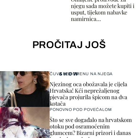
njegu sada možete kupiti i
usput, tijekom nabavke
namirnica...
PROČITAJ JOŠ
SHOW
ČUVA USPOMENU NA NJEGA
Njezinog oca obožavala je cijela
Hrvatska! Kći neprežaljenog
pjevača projurila špicom na dva
kotača
PONOVNO POD POVEĆALOM
Što se sve događalo na hrvatskom
otoku pod osramoćenim
glumcem? Bizarni prizori i danas