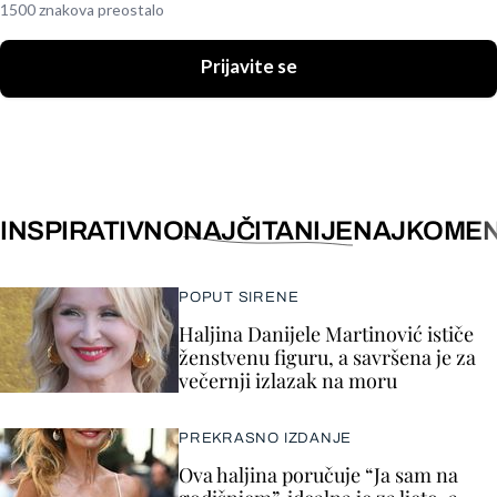
1500 znakova preostalo
Prijavite se
INSPIRATIVNO
NAJČITANIJE
NAJKOMEN
POPUT SIRENE
Haljina Danijele Martinović ističe
ženstvenu figuru, a savršena je za
večernji izlazak na moru
PREKRASNO IZDANJE
Ova haljina poručuje “Ja sam na