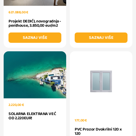
627.088,00 €
Projekt DEDIĆI, novogradnja -
penthouse, 3.850,00 eur/m2
SAZNAJ VIŠE
SAZNAJ VIŠE
2.220,00 €
SOLARNA ELEKTRANA VEĆ
OD 2.220EUR!
177,00 €
PVC Prozor Dvokrilni 120 x
120