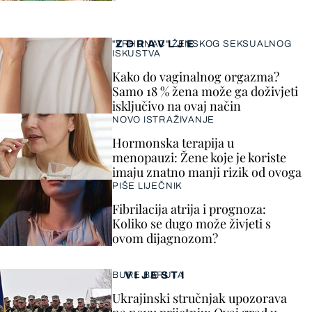
ZDRAVLJE
"VRHUNAC" ŽENSKOG SEKSUALNOG
ISKUSTVA
Kako do vaginalnog orgazma?
Samo 18 % žena može ga doživjeti
isključivo na ovaj način
NOVO ISTRAŽIVANJE
Hormonska terapija u
menopauzi: Žene koje je koriste
imaju znatno manji rizik od ovoga
PIŠE LIJEČNIK
Fibrilacija atrija i prognoza:
Koliko se dugo može živjeti s
ovom dijagnozom?
VIJESTI
BURE BARUTA
Ukrajinski stručnjak upozorava