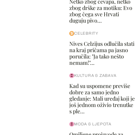
Netko zbog ćevapa, netko
zbog drške za motiku: Evo
zbog čega sve Hrvati
duguju pivo...
CELEBRITY
Nives Celzijus odlučila stati
na kraj pričama pa jasno
poručila: "Ja tako nešto
nemam!"...
KULTURA & ZABAVA
Kad su uspomene previše
dobre za samo jedno
gledanje: Mali uređaj koji je
još jednom oživio trenutke
s ple...
MODA & LJEPOTA
Omiljene proizvode za