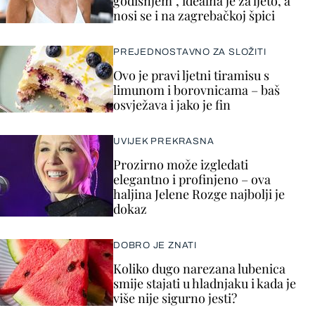
godišnjem”, idealna je za ljeto, a
nosi se i na zagrebačkoj špici
PREJEDNOSTAVNO ZA SLOŽITI
Ovo je pravi ljetni tiramisu s
limunom i borovnicama – baš
osvježava i jako je fin
UVIJEK PREKRASNA
Prozirno može izgledati
elegantno i profinjeno – ova
haljina Jelene Rozge najbolji je
dokaz
DOBRO JE ZNATI
Koliko dugo narezana lubenica
smije stajati u hladnjaku i kada je
više nije sigurno jesti?