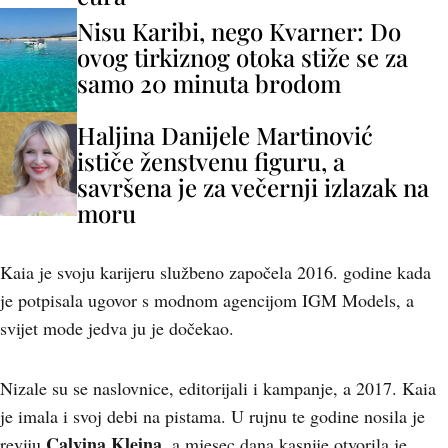
Nisu Karibi, nego Kvarner: Do
ovog tirkiznog otoka stiže se za
samo 20 minuta brodom
Haljina Danijele Martinović
ističe ženstvenu figuru, a
savršena je za večernji izlazak na
moru
Kaia je svoju karijeru službeno započela 2016. godine kada
je potpisala ugovor s modnom agencijom IGM Models, a
svijet mode jedva ju je dočekao.
Nizale su se naslovnice, editorijali i kampanje, a 2017. Kaia
je imala i svoj debi na pistama. U rujnu te godine nosila je
Calvina Kleina
reviju
, a mjesec dana kasnije otvorila je