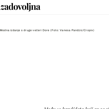
Modna izdanje s druge večeri Dore
(Foto: Vanesa Pandzic/Cropix)
Među 12 kandidata koji su se s