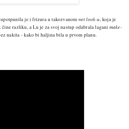
upotpunila je i frizura u takozvanom
wet look-u
, koja je
k čine razliku, a Lu je za svoj nastup odabrala lagani
make-
bez nakita - kako bi haljina bila u prvom planu.