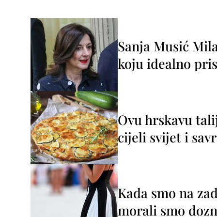
Sanja Musić Mila
koju idealno pris
Ovu hrskavu tali
cijeli svijet i sa
Kada smo na zada
morali smo dozna