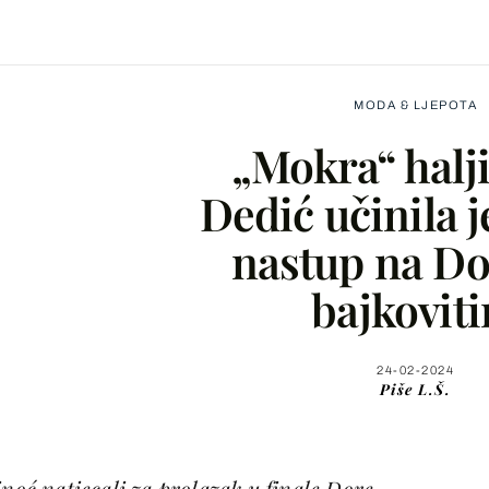
MODA & LJEPOTA
„Mokra“ halj
Dedić učinila j
nastup na Do
Facebook
bajkovit
X
24-02-2024
Piše
L.Š.
WhatsApp
Viber
inoć natjecali za prolazak u finale Dore,