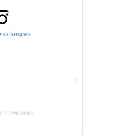
t on Instagram
y ♌︎² (@lu.dedic)