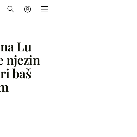
ina Lu
e njezin
ri baš
im