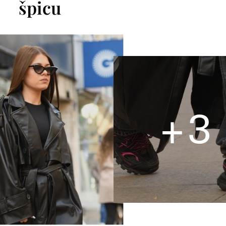
špicu
+
3