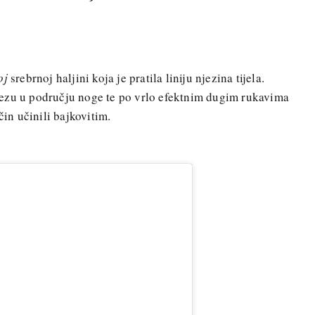
oj
srebrnoj haljini koja je pratila liniju njezina tijela.
ezu u području noge te po vrlo efektnim dugim rukavima
čin učinili bajkovitim.