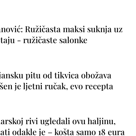
nović: Ružičasta maksi suknja uz
taju - ružičaste salonke
jansku pitu od tikvica obožava
vršen je ljetni ručak, evo recepta
rskoj rivi ugledali ovu haljinu,
ti odakle je – košta samo 18 eura