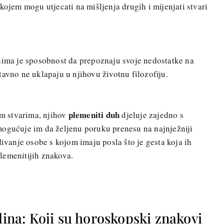
kojem mogu utjecati na mišljenja drugih i mijenjati stvari
bnima je sposobnost da prepoznaju svoje nedostatke na
tavno ne uklapaju u njihovu životnu filozofiju.
plemeniti duh
im stvarima, njihov
djeluje zajedno s
mogućuje im da željenu poruku prenesu na najnježniji
đivanje osobe s kojom imaju posla što je gesta koja ih
lemenitijih znakova.
plina: Koji su horoskopski znakovi