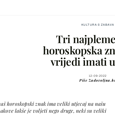
KULTURA & ZABAVA
Tri najpleme
horoskopska zn
vrijedi imati u
Facebook
X
12-09-2022
Piše
Zadovoljna.h
WhatsApp
naš horoskopski znak ima veliki utjecaj na našu
Viber
kove lakše je voljeti nego druge, neki su veliki