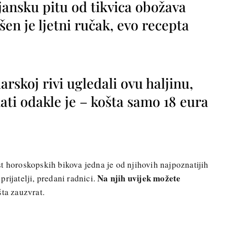
jansku pitu od tikvica obožava
vršen je ljetni ručak, evo recepta
rskoj rivi ugledali ovu haljinu,
ti odakle je – košta samo 18 eura
t horoskopskih bikova jedna je od njihovih najpoznatijih
Na njih uvijek možete
rijatelji, predani radnici.
šta zauzvrat.