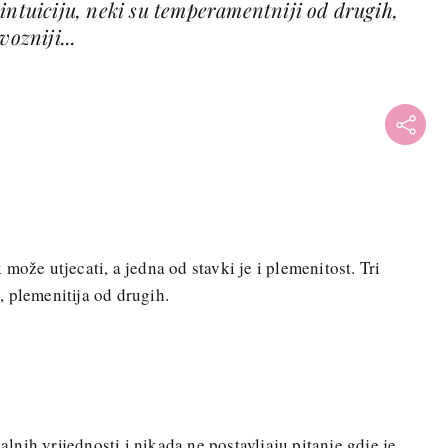
intuiciju, neki su temperamentniji od drugih,
vozniji...
može utjecati, a jedna od stavki je i plemenitost. Tri
 plemenitija od drugih.
nalnih vrijednosti i nikada ne postavljaju pitanje gdje je