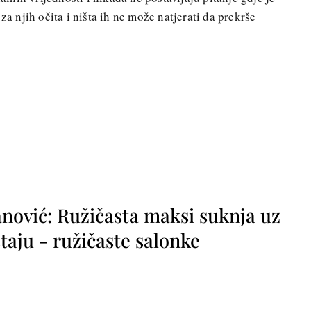
za njih očita i ništa ih ne može natjerati da prekrše
nović: Ružičasta maksi suknja uz
taju - ružičaste salonke