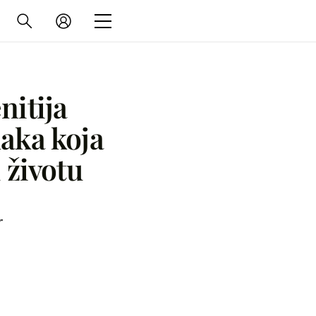
nitija
aka koja
 životu
r