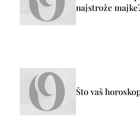
najstrože majke
Što vaš horosko