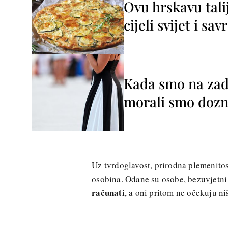
Ovu hrskavu tali
cijeli svijet i sa
Kada smo na zada
morali smo dozna
Uz tvrdoglavost, prirodna plemenitos
osobina. Odane su osobe, bezuvjetni p
računati
, a oni pritom ne očekuju ni