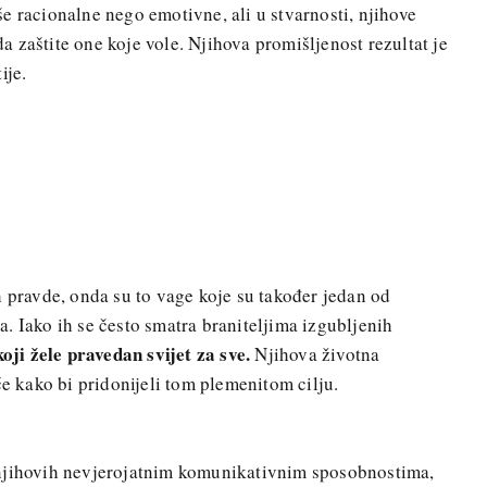
e racionalne nego emotivne, ali u stvarnosti, njihove
 zaštite one koje vole. Njihova promišljenost rezultat je
ije.
h pravde, onda su to vage koje su također jedan od
. Iako ih se često smatra braniteljima izgubljenih
koji žele pravedan svijet za sve.
Njihova životna
će kako bi pridonijeli tom plemenitom cilju.
 njihovih nevjerojatnim komunikativnim sposobnostima,