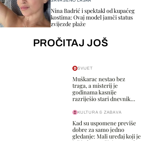
SAVRŠENO LASKA
Nina Badrić i spektakl od kupaćeg
kostima: Ovaj model jamči status
zvijezde plaže
PROČITAJ JOŠ
SVIJET
Muškarac nestao bez
traga, a misterij je
godinama kasnije
razriješio stari dnevnik...
KULTURA & ZABAVA
Kad su uspomene previše
dobre za samo jedno
gledanje: Mali uređaj koji je