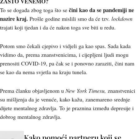
ZAŠTO VENEMO?
čini kao da se pandemiji ne
To se događa zbog toga što se
nazire kraj.
Prošle godine mislili smo da će tzv.
lockdown
trajati koji tjedan i da će nakon toga sve biti u redu.
Potom smo čekali cjepivo i vidjeli ga kao spas. Sada kada
vidimo da, prema znanstvenicima, i cijepljeni ljudi mogu
prenositi COVID-19, pa čak se i ponovno zaraziti, čini nam
se kao da nema svjetla na kraju tunela.
Prema članku objavljenom u
New York Timesu,
znanstvenici
su mišljenja da je venuće, kako kažu, zanemareno srednje
dijete mentalnog zdravlja. To je praznina između depresije i
dobrog mentalnog zdravlja.
Kako pomoći partneru koji se