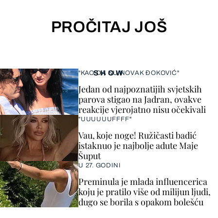
PROČITAJ JOŠ
SHOW
"KAO DA SU NOVAK ĐOKOVIĆ"
Jedan od najpoznatijih svjetskih
parova stigao na Jadran, ovakve
reakcije vjerojatno nisu očekivali
"UUUUUUFFFF"
Vau, koje noge! Ružičasti badić
istaknuo je najbolje adute Maje
Šuput
U 27. GODINI
Preminula je mlada influencerica
koju je pratilo više od milijun ljudi,
dugo se borila s opakom bolešću