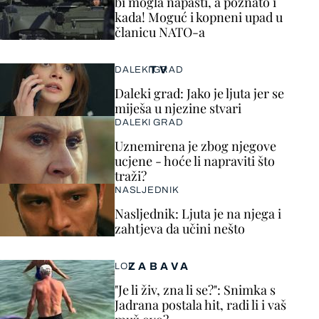
bi mogla napasti, a poznato i
kada! Moguć i kopneni upad u
članicu NATO-a
TV
DALEKI GRAD
Daleki grad: Jako je ljuta jer se
miješa u njezine stvari
DALEKI GRAD
Uznemirena je zbog njegove
ucjene - hoće li napraviti što
traži?
NASLJEDNIK
Nasljednik: Ljuta je na njega i
zahtjeva da učini nešto
ZABAVA
LOL
"Je li živ, zna li se?": Snimka s
Jadrana postala hit, radi li i vaš