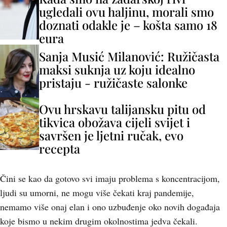
ugledali ovu haljinu, morali smo
doznati odakle je – košta samo 18
eura
Sanja Musić Milanović: Ružičasta
maksi suknja uz koju idealno
pristaju - ružičaste salonke
Ovu hrskavu talijansku pitu od
tikvica obožava cijeli svijet i
savršen je ljetni ručak, evo
recepta
Čini se kao da gotovo svi imaju problema s koncentracijom,
ljudi su umorni, ne mogu više čekati kraj pandemije,
nemamo više onaj elan i ono uzbuđenje oko novih događaja
koje bismo u nekim drugim okolnostima jedva čekali.