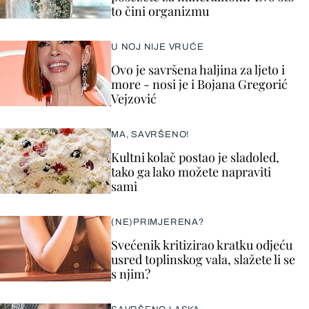
to čini organizmu
U NOJ NIJE VRUĆE
Ovo je savršena haljina za ljeto i
more - nosi je i Bojana Gregorić
Vejzović
MA, SAVRŠENO!
Kultni kolač postao je sladoled,
tako ga lako možete napraviti
sami
(NE)PRIMJERENA?
Svećenik kritizirao kratku odjeću
usred toplinskog vala, slažete li se
s njim?