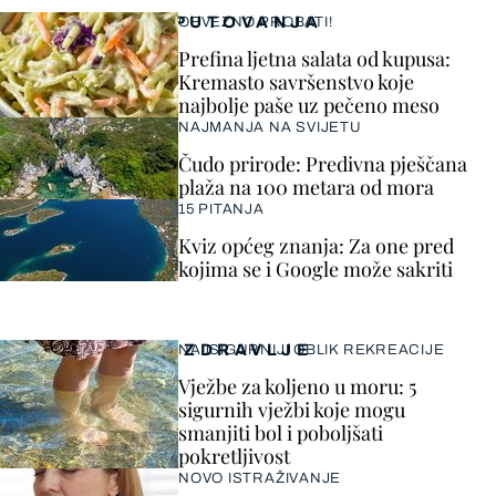
PUTOVANJA
OBVEZNO PROBATI!
Prefina ljetna salata od kupusa:
Kremasto savršenstvo koje
najbolje paše uz pečeno meso
NAJMANJA NA SVIJETU
Čudo prirode: Predivna pješčana
plaža na 100 metara od mora
15 PITANJA
Kviz općeg znanja: Za one pred
kojima se i Google može sakriti
ZDRAVLJE
NAJSIGURNIJI OBLIK REKREACIJE
Vježbe za koljeno u moru: 5
sigurnih vježbi koje mogu
smanjiti bol i poboljšati
pokretljivost
NOVO ISTRAŽIVANJE