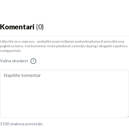
Komentari
(0)
Uključite se u raspravu – podijelite svoje mišljenje, postavite pitanja ili ponudite svoj
pogled na temu. Vaš komentar može potaknuti zanimljiv dijalog i obogatiti zajednicu
našeg portala.
Važna obavijest
!
1500 znakova preostalo