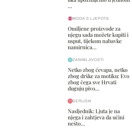
...
MODA & LJEPOTA
Omiljene proizvode za
njegu sada možete kupiti i
usput, tijekom nabavke
namirnica...
ZANIMLJIVOSTI
Netko zbog ćevapa, netko
zbog drške za motiku: Evo
zbog čega sve Hrvati
duguju pivo...
SERIJSKI
Nasljednik: Ljuta je na
njega i zahtjeva da učini
nešto...