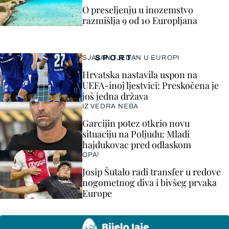
O preseljenju u inozemstvo
razmišlja 9 od 10 Europljana
SPORT
SJAJAN TJEDAN U EUROPI
Hrvatska nastavila uspon na
UEFA-inoj ljestvici: Preskočena je
još jedna država
IZ VEDRA NEBA
Garcijin potez otkrio novu
situaciju na Poljudu: Mladi
hajdukovac pred odlaskom
OPA!
Josip Šutalo radi transfer u redove
nogometnog diva i bivšeg prvaka
Europe