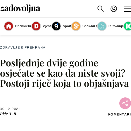
Dnevnik.hr
Vijesti
Sport
Showbizz
Putovanja
Slika nije dostupna
ZDRAVLJE & PREHRANA
Posljednje dvije godine
Facebook
osjećate se kao da niste svoji?
Postoji riječ koja to objašnjava
X
WhatsApp
30-12-2021
Piše
T.B.
KOMENTARI
Viber