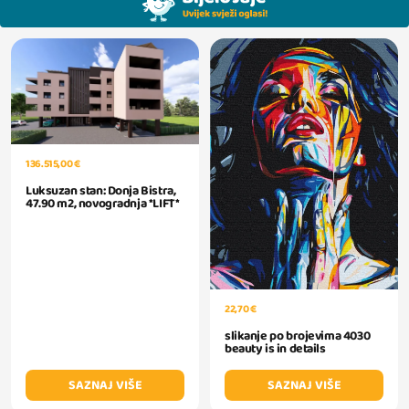
136.515,00 €
Luksuzan stan: Donja Bistra,
47.90 m2, novogradnja *LIFT*
22,70 €
slikanje po brojevima 4030
beauty is in details
SAZNAJ VIŠE
SAZNAJ VIŠE