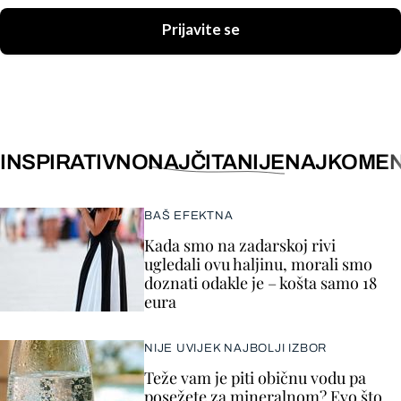
Prijavite se
INSPIRATIVNO
NAJČITANIJE
NAJKOMEN
BAŠ EFEKTNA
Kada smo na zadarskoj rivi
ugledali ovu haljinu, morali smo
doznati odakle je – košta samo 18
eura
NIJE UVIJEK NAJBOLJI IZBOR
Teže vam je piti običnu vodu pa
posežete za mineralnom? Evo što