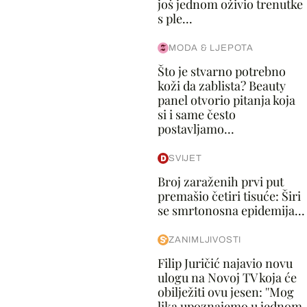
još jednom oživio trenutke
s ple...
MODA & LJEPOTA
Što je stvarno potrebno
koži da zablista? Beauty
panel otvorio pitanja koja
si i same često
postavljamo...
SVIJET
Broj zaraženih prvi put
premašio četiri tisuće: Širi
se smrtonosna epidemija...
ZANIMLJIVOSTI
Filip Juričić najavio novu
ulogu na Novoj TV koja će
obilježiti ovu jesen: ''Mog
lika upoznajemo u jednom