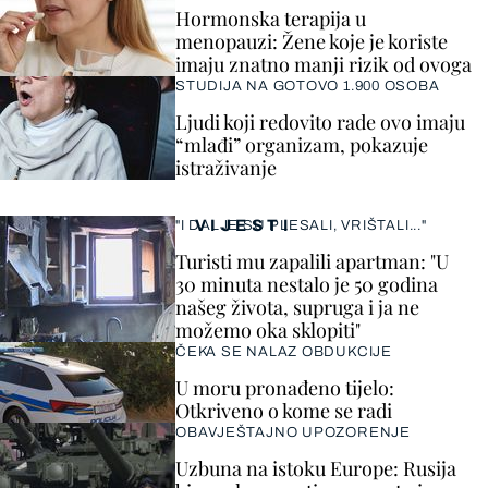
Hormonska terapija u
menopauzi: Žene koje je koriste
imaju znatno manji rizik od ovoga
STUDIJA NA GOTOVO 1.900 OSOBA
Ljudi koji redovito rade ovo imaju
“mlađi” organizam, pokazuje
istraživanje
VIJESTI
"I DALJE SU PLESALI, VRIŠTALI..."
Turisti mu zapalili apartman: "U
30 minuta nestalo je 50 godina
našeg života, supruga i ja ne
možemo oka sklopiti"
ČEKA SE NALAZ OBDUKCIJE
U moru pronađeno tijelo:
Otkriveno o kome se radi
OBAVJEŠTAJNO UPOZORENJE
Uzbuna na istoku Europe: Rusija