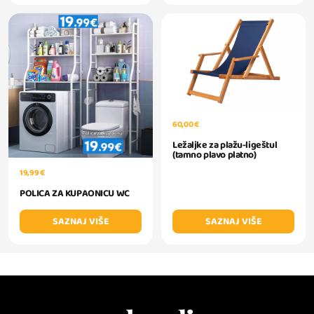
60,00 €
Ležaljke za plažu-ligeštul
(tamno plavo platno)
19,99 €
POLICA ZA KUPAONICU WC
SAZNAJ VIŠE
SAZNAJ VIŠE