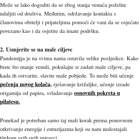
Može se lako dogoditi da se zbog stanja venuća poželite
udaljiti od društva. Međutim, održavanje kontakta s
članovima obitelji i prijateljima pomoći će vam da se osjećate
povezano kao i da osjetite da imate podršku.
2. Usmjerite se na male ciljeve
Pandemijja je na svima nama ostavila velike posljedice. Kako
biste što manje venuli, pokušajte si zadati male ciljeve, pa
kada ih ostvarite, slavite male pobjede. To može biti učenje
pečenja novog kolača,
rješavanje križaljke, učenje izrade
osnovnih pokreta u
origamija od papira, svladavanje
pilatesu.
Ponekad je potreban samo taj mali korak prema ponovnom
otkrivanju energije i entuzijazma koji su nam nedostajali
tijekom svih ovih mjeseci.