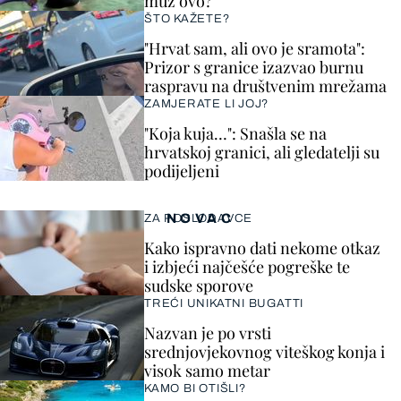
muž ovo?
ŠTO KAŽETE?
"Hrvat sam, ali ovo je sramota":
Prizor s granice izazvao burnu
raspravu na društvenim mrežama
ZAMJERATE LI JOJ?
"Koja kuja…": Snašla se na
hrvatskoj granici, ali gledatelji su
podijeljeni
NOVAC
ZA POSLODAVCE
Kako ispravno dati nekome otkaz
i izbjeći najčešće pogreške te
sudske sporove
TREĆI UNIKATNI BUGATTI
Nazvan je po vrsti
srednjovjekovnog viteškog konja i
visok samo metar
KAMO BI OTIŠLI?