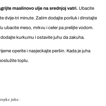
ijte maslinovo ulje na srednjoj vatri.
Ubacite
e dvije-tri minute. Zatim dodajte poriluk i dinstajte
 ubacite meso, mrkvu i celer pa prelijte vodom.
pa dodajte kurkumu i ostavite juhu da zakuha.
rijeme operite i nasjeckajte peršin. Kada je juha
poslužite toplu.
krepke juhe: