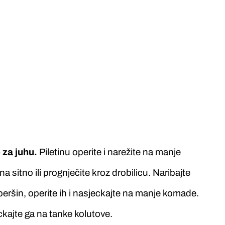
 za juhu.
Piletinu operite i narežite na manje
 sitno ili prognječite kroz drobilicu. Naribajte
 peršin, operite ih i nasjeckajte na manje komade.
eckajte ga na tanke kolutove.