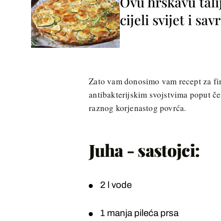
Ovu hrskavu tali
cijeli svijet i sa
Zato vam donosimo vam recept za finu
antibakterijskim svojstvima poput č
raznog korjenastog povrća.
Juha - sastojci:
2 l vode
1 manja pileća prsa