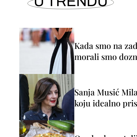
U TRENDU
Kada smo na zada
morali smo dozna
Sanja Musić Mila
koju idealno pris