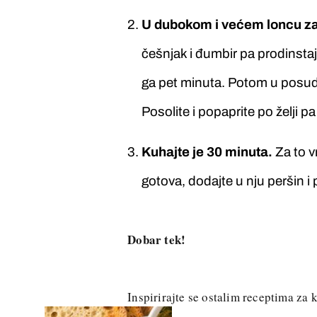
U dubokom i većem loncu zagr
češnjak i đumbir pa prodinstajt
ga pet minuta. Potom u posudu
Posolite i popaprite po želji 
Kuhajte je 30 minuta.
Za to v
gotova, dodajte u nju peršin i 
Dobar tek!
Inspirirajte se ostalim receptima za 