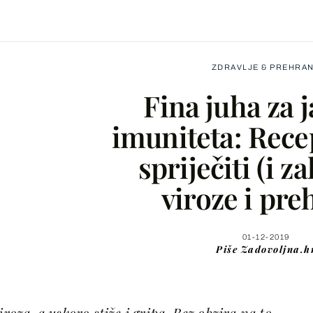
ZDRAVLJE & PREHRA
Fina juha za 
imuniteta: Recep
spriječiti (i zal
Facebook
viroze i pre
X
01-12-2019
Piše
Zadovoljna.h
WhatsApp
Viber
iroza, a uskoro stiže i gripa. Bez obzira na to