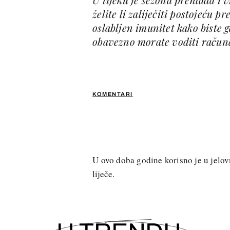
želite li zaliječiti postojeću p
oslabljen imunitet kako biste g
obavezno morate voditi račun
KOMENTARI
U ovo doba godine korisno je u jelovn
liječe.