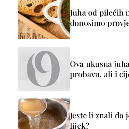
Juha od pilećih 
donosimo provje
Ova ukusna juha
probavu, ali i ci
Jeste li znali da
lijek?