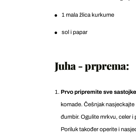
1 mala žlica kurkume
sol i papar
Juha - prprema:
Prvo pripremite sve sastojke
komade. Češnjak nasjeckajte na
đumbir. Ogulite mrkvu, celer i
Poriluk također operite i nasj