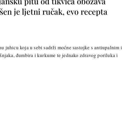
jansku pitu od tikvica obožava
vršen je ljetni ručak, evo recepta
 juhicu koja u sebi sadrži moćne sastojke s antiupalnim i
ešnjaka, đumbira i kurkume te jednako zdravog poriluka i