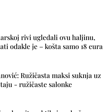
rskoj rivi ugledali ovu haljinu,
ti odakle je – košta samo 18 eura
nović: Ružičasta maksi suknja uz
taju - ružičaste salonke