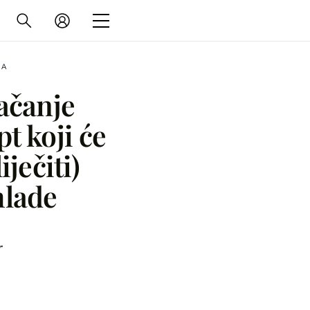
NA
jačanje
t koji će
iječiti)
hlade
r