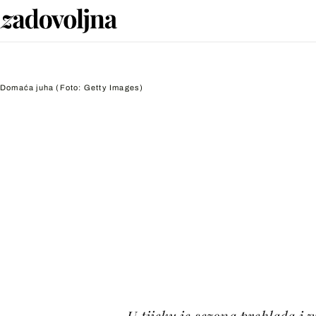
Domaća juha
(Foto: Getty Images)
U tijeku je sezona prehlada i v