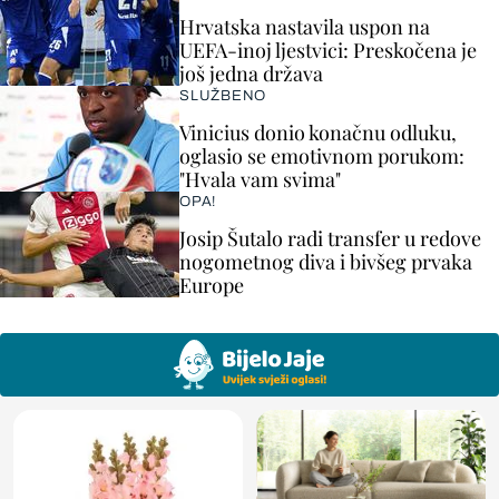
Hrvatska nastavila uspon na
UEFA-inoj ljestvici: Preskočena je
još jedna država
SLUŽBENO
Vinicius donio konačnu odluku,
oglasio se emotivnom porukom:
"Hvala vam svima"
OPA!
Josip Šutalo radi transfer u redove
nogometnog diva i bivšeg prvaka
Europe