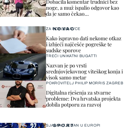
Dobacila komentar trudnici bez
noge, a muž ispalio odgovor kao
da je samo čekao…
NOVAC
ZA POSLODAVCE
Kako ispravno dati nekome otkaz
i izbjeći najčešće pogreške te
sudske sporove
TREĆI UNIKATNI BUGATTI
Nazvan je po vrsti
srednjovjekovnog viteškog konja i
visok samo metar
POKROVITELJ PHILIP MORRIS ZAGREB
Digitalna rješenja za stvarne
probleme: Dva hrvatska projekta
dobila potporu za razvoj
SPORT
SJAJAN TJEDAN U EUROPI