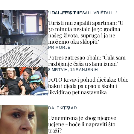
VIJESTI
"I DALJE SU PLESALI, VRIŠTALI..."
Turisti mu zapalili apartman: "U
30 minuta nestalo je 50 godina
našeg života, supruga i ja ne
možemo oka sklopiti"
PRIMORJE
Potres zatresao obalu: "Čula sam
razbijanje čaša u stanu iznad"
8 MRTVIH, 15 RANJENIH
FOTO Krvavi pohod dječaka: Ubio
baku i djeda pa upao u školu i
likvidirao pet nastavnika
TV
DALEKI GRAD
Uznemirena je zbog njegove
ucjene - hoće li napraviti što
traži?