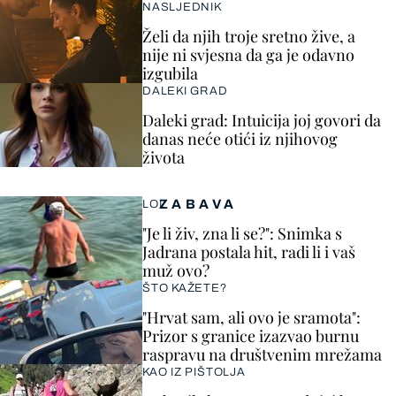
NASLJEDNIK
Želi da njih troje sretno žive, a
nije ni svjesna da ga je odavno
izgubila
DALEKI GRAD
Daleki grad: Intuicija joj govori da
danas neće otići iz njihovog
života
ZABAVA
LOL
"Je li živ, zna li se?": Snimka s
Jadrana postala hit, radi li i vaš
muž ovo?
ŠTO KAŽETE?
"Hrvat sam, ali ovo je sramota":
Prizor s granice izazvao burnu
raspravu na društvenim mrežama
KAO IZ PIŠTOLJA