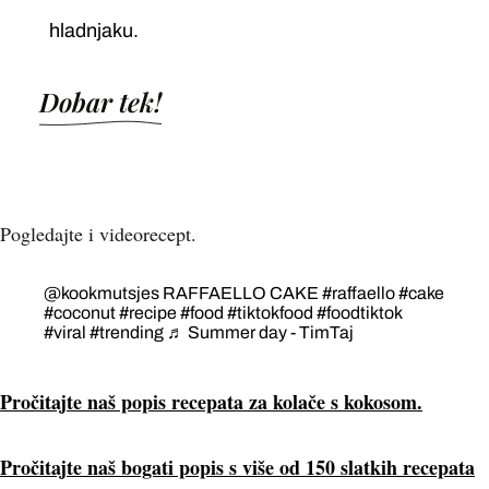
hladnjaku.
Dobar tek!
Pogledajte i videorecept.
@kookmutsjes
RAFFAELLO CAKE
#raffaello
#cake
#coconut
#recipe
#food
#tiktokfood
#foodtiktok
#viral
#trending
♬ Summer day - TimTaj
Pročitajte naš popis recepata za kolače s kokosom.
Pročitajte naš bogati popis s više od 150 slatkih recepata