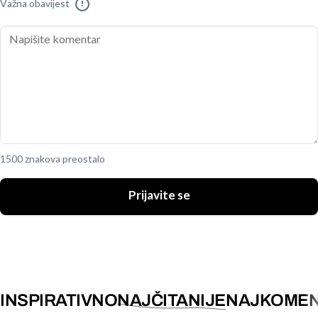
Važna obavijest
!
1500 znakova preostalo
Prijavite se
INSPIRATIVNO
NAJČITANIJE
NAJKOMEN