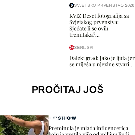
SVJETSKO PRVENSTVO 2026
KVIZ Deset fotografija sa
Svjetskog prvenstva:
Sjećate li se ovih
trenutaka?...
SERIJSKI
Daleki grad: Jako je ljuta jer
se miješa u njezine stvari...
PROČITAJ JOŠ
SHOW
U 27. GODINI
Preminula je mlada influencerica
koju je pratilo više od milijun ljudi,