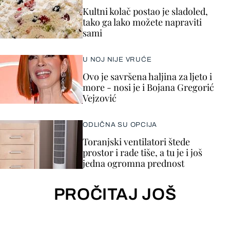
Kultni kolač postao je sladoled,
tako ga lako možete napraviti
sami
U NOJ NIJE VRUĆE
Ovo je savršena haljina za ljeto i
more - nosi je i Bojana Gregorić
Vejzović
ODLIČNA SU OPCIJA
Toranjski ventilatori štede
prostor i rade tiše, a tu je i još
jedna ogromna prednost
PROČITAJ JOŠ