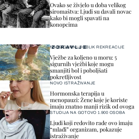
Ovako se živjelo u doba velikog
siromaštva: Ljudi su davali novac
kako bi mogli spavati na
konopcima
ZDRAVLJE
NAJSIGURNIJI OBLIK REKREACIJE
Vježbe za koljeno u moru: 5
sigurnih vježbi koje mogu
smanjiti bol i poboljšati
pokretljivost
NOVO ISTRAŽIVANJE
Hormonska terapija u
menopauzi: Žene koje je koriste
imaju znatno manji rizik od ovoga
STUDIJA NA GOTOVO 1.900 OSOBA
Ljudi koji redovito rade ovo imaju
“mlađi” organizam, pokazuje
istraživanje