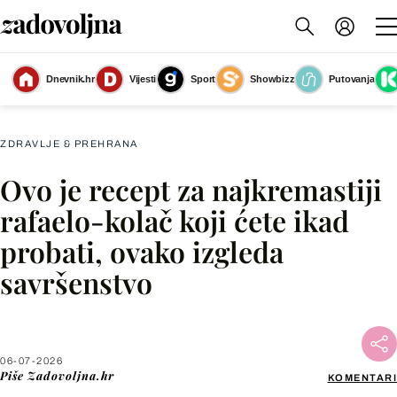
Dnevnik.hr
Vijesti
Sport
Showbizz
Putovanja
Rafaelo-kolač
(Foto: ChatGPT)
ZDRAVLJE & PREHRANA
Ovo je recept za najkremastiji
Facebook
rafaelo-kolač koji ćete ikad
probati, ovako izgleda
X
savršenstvo
WhatsApp
Viber
06-07-2026
Piše
Zadovoljna.hr
KOMENTARI