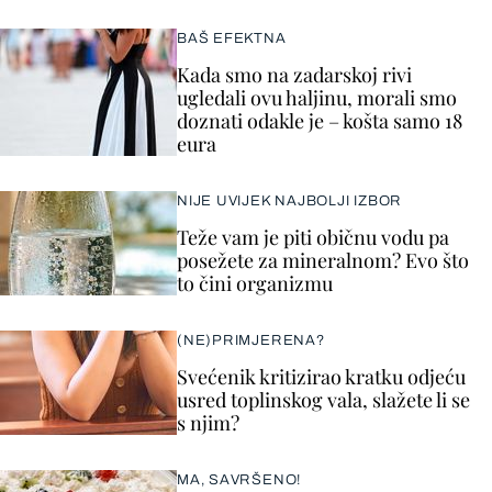
BAŠ EFEKTNA
Kada smo na zadarskoj rivi
ugledali ovu haljinu, morali smo
doznati odakle je – košta samo 18
eura
NIJE UVIJEK NAJBOLJI IZBOR
Teže vam je piti običnu vodu pa
posežete za mineralnom? Evo što
to čini organizmu
(NE)PRIMJERENA?
Svećenik kritizirao kratku odjeću
usred toplinskog vala, slažete li se
s njim?
MA, SAVRŠENO!