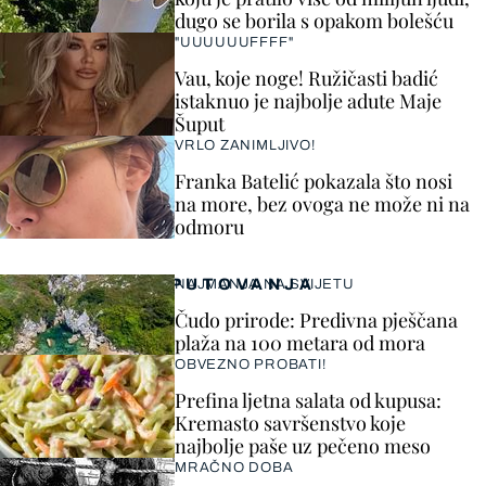
dugo se borila s opakom bolešću
"UUUUUUFFFF"
Vau, koje noge! Ružičasti badić
istaknuo je najbolje adute Maje
Šuput
VRLO ZANIMLJIVO!
Franka Batelić pokazala što nosi
na more, bez ovoga ne može ni na
odmoru
PUTOVANJA
NAJMANJA NA SVIJETU
Čudo prirode: Predivna pješčana
plaža na 100 metara od mora
OBVEZNO PROBATI!
Prefina ljetna salata od kupusa:
Kremasto savršenstvo koje
najbolje paše uz pečeno meso
MRAČNO DOBA