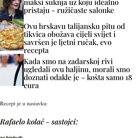
maksi suknja uz koju idealno
pristaju - ružičaste salonke
Ovu hrskavu talijansku pitu od
tikvica obožava cijeli svijet i
savršen je ljetni ručak, evo
recepta
Kada smo na zadarskoj rivi
ugledali ovu haljinu, morali smo
doznati odakle je – košta samo 18
eura
Recept je u nastavku:
Rafaelo kolač - sastojci:
za biskvit: