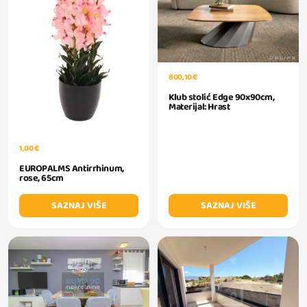
800,10 €
Klub stolić Edge 90x90cm,
Materijal: Hrast
1,00 €
EUROPALMS Antirrhinum,
rose, 65cm
SAZNAJ VIŠE
SAZNAJ VIŠE