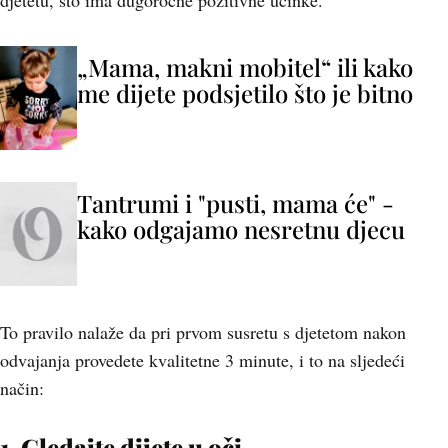
djetetu, što ima dugoročne pozitivne učinke.
„Mama, makni mobitel“ ili kako
me dijete podsjetilo što je bitno
Tantrumi i "pusti, mama će" -
kako odgajamo nesretnu djecu
To pravilo nalaže da pri prvom susretu s djetetom nakon
odvajanja provedete kvalitetne 3 minute, i to na sljedeći
način:
1. Gledajte dijete u oči