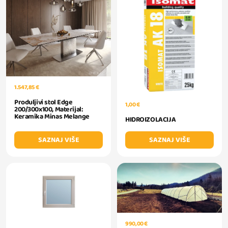
1.547,85 €
Produljivi stol Edge
1,00 €
200/300x100, Materijal:
Keramika Minas Melange
HIDROIZOLACIJA
SAZNAJ VIŠE
SAZNAJ VIŠE
990,00 €