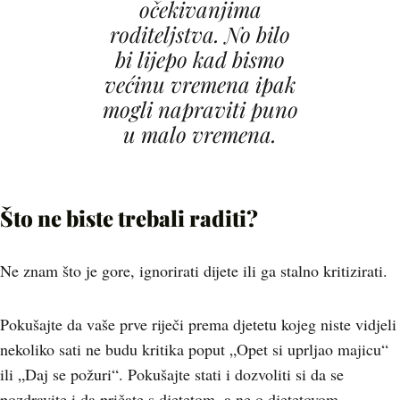
očekivanjima
roditeljstva. No bilo
bi lijepo kad bismo
većinu vremena ipak
mogli napraviti puno
u malo vremena.
Što ne biste trebali raditi?
Ne znam što je gore, ignorirati dijete ili ga stalno kritizirati.
Pokušajte da vaše prve riječi prema djetetu kojeg niste vidjeli
nekoliko sati ne budu kritika poput „Opet si uprljao majicu“
ili „Daj se požuri“. Pokušajte stati i dozvoliti si da se
pozdravite i da pričate s djetetom, a ne o djetetovom