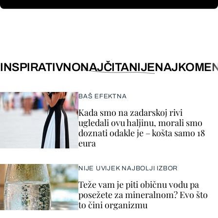
INSPIRATIVNO
NAJČITANIJE
NAJKOMEN
BAŠ EFEKTNA
Kada smo na zadarskoj rivi
ugledali ovu haljinu, morali smo
doznati odakle je – košta samo 18
eura
NIJE UVIJEK NAJBOLJI IZBOR
Teže vam je piti običnu vodu pa
posežete za mineralnom? Evo što
to čini organizmu