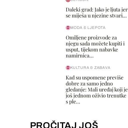
Daleki grad: Jako je ljuta jer
se miješa u njezine stvari...
MODA & LJEPOTA
Omiljene proizvode za
njegu sada možete kupiti i
usput, tijekom nabavke
namirnica...
KULTURA & ZABAVA
Kad su uspomene previše
dobre za samo jedno
gledanje: Mali uređaj koji je
još jednom oživio trenutke
s ple...
PROČITAJ JOŠ