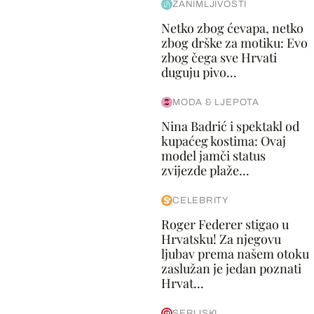
ZANIMLJIVOSTI
Netko zbog ćevapa, netko
zbog drške za motiku: Evo
zbog čega sve Hrvati
duguju pivo...
MODA & LJEPOTA
Nina Badrić i spektakl od
kupaćeg kostima: Ovaj
model jamči status
zvijezde plaže...
CELEBRITY
Roger Federer stigao u
Hrvatsku! Za njegovu
ljubav prema našem otoku
zaslužan je jedan poznati
Hrvat...
SERIJSKI