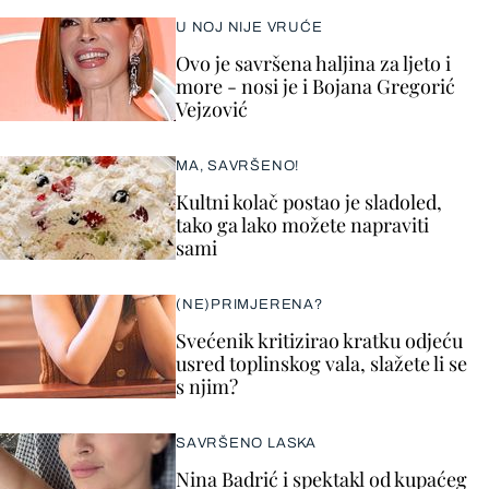
U NOJ NIJE VRUĆE
Ovo je savršena haljina za ljeto i
more - nosi je i Bojana Gregorić
Vejzović
MA, SAVRŠENO!
Kultni kolač postao je sladoled,
tako ga lako možete napraviti
sami
(NE)PRIMJERENA?
Svećenik kritizirao kratku odjeću
usred toplinskog vala, slažete li se
s njim?
SAVRŠENO LASKA
Nina Badrić i spektakl od kupaćeg