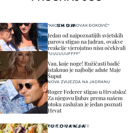
SHOW
"KAO DA SU NOVAK ĐOKOVIĆ"
Jedan od najpoznatijih svjetskih
parova stigao na Jadran, ovakve
reakcije vjerojatno nisu očekivali
"UUUUUUFFFF"
Vau, koje noge! Ružičasti badić
istaknuo je najbolje adute Maje
Šuput
NOVA ZVIJEZDA NA JADRANU
Roger Federer stigao u Hrvatsku!
Za njegovu ljubav prema našem
otoku zaslužan je jedan poznati
Hrvat
PUTOVANJA
OBVEZNO PROBATI!