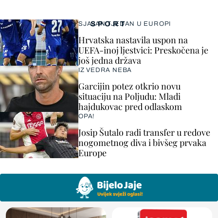
SPORT
SJAJAN TJEDAN U EUROPI
Hrvatska nastavila uspon na
UEFA-inoj ljestvici: Preskočena je
još jedna država
IZ VEDRA NEBA
Garcijin potez otkrio novu
situaciju na Poljudu: Mladi
hajdukovac pred odlaskom
OPA!
Josip Šutalo radi transfer u redove
nogometnog diva i bivšeg prvaka
Europe