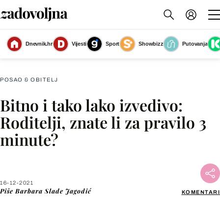
Upitajte dijete što je radilo u vrtiću ili školi, ali nemojte inzistirati na
Dnevnik.hr
Vijesti
Sport
Showbizz
Putovanja
odgovoru
(Foto: Getty Images)
POSAO & OBITELJ
Bitno i tako lako izvedivo:
Facebook
Roditelji, znate li za pravilo 3
minute?
X
WhatsApp
16-12-2021
Piše
Barbara Slade Jagodić
KOMENTARI
Viber