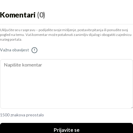
Komentari
(0)
Uključite se u raspravu – podijelite svoje mišljenje, postavite pitanja ili ponudite svoj
pogled na temu. Vaš komentar može potaknuti zanimljiv dijalog i obogatiti zajednicu
našeg portala.
Važna obavijest
!
1500 znakova preostalo
Prijavite se