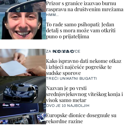
Prizor s granice izazvao burnu
raspravu na društvenim mrežama
HMM…
To rade samo psihopati: Jedan
detalj s mora može vam otkriti
puno o prijateljima
NOVAC
ZA POSLODAVCE
Kako ispravno dati nekome otkaz
i izbjeći najčešće pogreške te
sudske sporove
TREĆI UNIKATNI BUGATTI
Nazvan je po vrsti
srednjovjekovnog viteškog konja i
visok samo metar
OVO JE 10 NAJBOLJIH
Europske dionice dosegnule su
rekordne razine