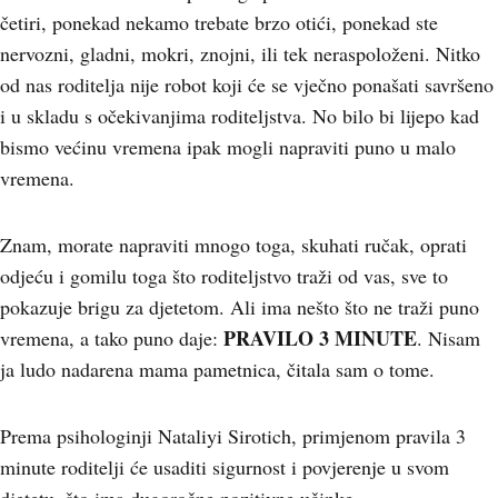
četiri, ponekad nekamo trebate brzo otići, ponekad ste
nervozni, gladni, mokri, znojni, ili tek neraspoloženi. Nitko
od nas roditelja nije robot koji će se vječno ponašati savršeno
i u skladu s očekivanjima roditeljstva. No bilo bi lijepo kad
bismo većinu vremena ipak mogli napraviti puno u malo
vremena.
Znam, morate napraviti mnogo toga, skuhati ručak, oprati
odjeću i gomilu toga što roditeljstvo traži od vas, sve to
pokazuje brigu za djetetom. Ali ima nešto što ne traži puno
PRAVILO 3 MINUTE
vremena, a tako puno daje:
. Nisam
ja ludo nadarena mama pametnica, čitala sam o tome.
Prema psihologinji Nataliyi Sirotich, primjenom pravila 3
minute roditelji će usaditi sigurnost i povjerenje u svom