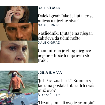
TV
DALEKI GRAD
Daleki grad: Jako je ljuta jer se
miješa u njezine stvari
NASLJEDNIK
Nasljednik: Ljuta je na njega i
zahtjeva da učini nešto
DALEKI GRAD
Uznemirena je zbog njegove
ucjene - hoće li napraviti što
traži?
ZABAVA
LOL
"Je li živ, zna li se?": Snimka s
Jadrana postala hit, radi li i vaš
muž ovo?
ŠTO KAŽETE?
"Hrvat sam, ali ovo je sramota":