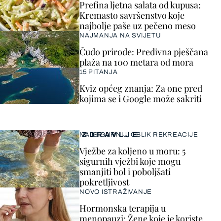
Prefina ljetna salata od kupusa:
Kremasto savršenstvo koje
najbolje paše uz pečeno meso
NAJMANJA NA SVIJETU
Čudo prirode: Predivna pješčana
plaža na 100 metara od mora
15 PITANJA
Kviz općeg znanja: Za one pred
kojima se i Google može sakriti
ZDRAVLJE
NAJSIGURNIJI OBLIK REKREACIJE
Vježbe za koljeno u moru: 5
sigurnih vježbi koje mogu
smanjiti bol i poboljšati
pokretljivost
NOVO ISTRAŽIVANJE
Hormonska terapija u
menopauzi: Žene koje je koriste