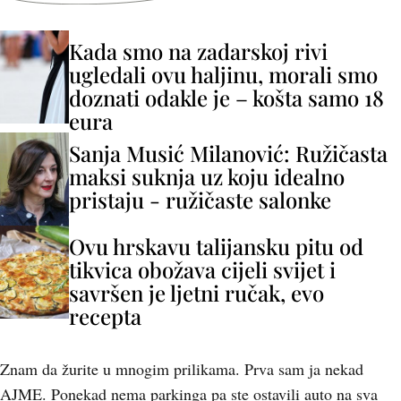
Kada smo na zadarskoj rivi
ugledali ovu haljinu, morali smo
doznati odakle je – košta samo 18
eura
Sanja Musić Milanović: Ružičasta
maksi suknja uz koju idealno
pristaju - ružičaste salonke
Ovu hrskavu talijansku pitu od
tikvica obožava cijeli svijet i
savršen je ljetni ručak, evo
recepta
Znam da žurite u mnogim prilikama. Prva sam ja nekad
AJME. Ponekad nema parkinga pa ste ostavili auto na sva