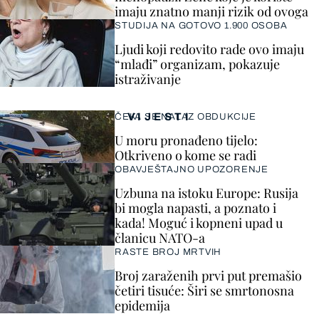
imaju znatno manji rizik od ovoga
STUDIJA NA GOTOVO 1.900 OSOBA
Ljudi koji redovito rade ovo imaju
“mlađi” organizam, pokazuje
istraživanje
VIJESTI
ČEKA SE NALAZ OBDUKCIJE
U moru pronađeno tijelo:
Otkriveno o kome se radi
OBAVJEŠTAJNO UPOZORENJE
Uzbuna na istoku Europe: Rusija
bi mogla napasti, a poznato i
kada! Moguć i kopneni upad u
članicu NATO-a
RASTE BROJ MRTVIH
Broj zaraženih prvi put premašio
četiri tisuće: Širi se smrtonosna
epidemija