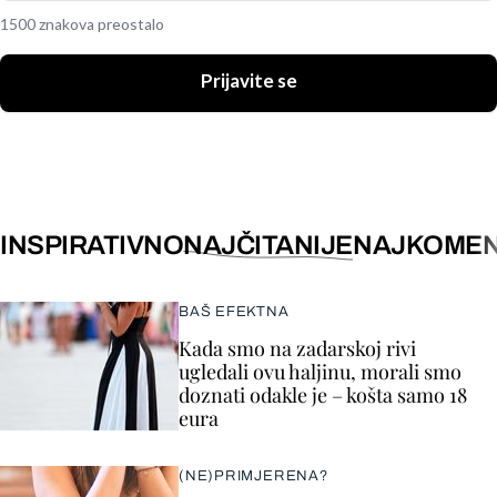
1500 znakova preostalo
Prijavite se
INSPIRATIVNO
NAJČITANIJE
NAJKOMEN
BAŠ EFEKTNA
Kada smo na zadarskoj rivi
ugledali ovu haljinu, morali smo
doznati odakle je – košta samo 18
eura
(NE)PRIMJERENA?