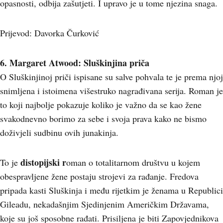
opasnosti, odbija zašutjeti. I upravo je u tome njezina snaga.
Prijevod: Davorka Čurković
6. Margaret Atwood: Sluškinjina priča
O Sluškinjinoj priči ispisane su salve pohvala te je prema njoj
snimljena i istoimena višestruko nagrađivana serija. Roman je
to koji najbolje pokazuje koliko je važno da se kao žene
svakodnevno borimo za sebe i svoja prava kako ne bismo
doživjeli sudbinu ovih junakinja.
distopijski r
To je
oman o totalitarnom društvu u kojem
obespravljene žene postaju strojevi za rađanje. Fredova
pripada kasti Sluškinja i među rijetkim je ženama u Republici
Gileadu, nekadašnjim Sjedinjenim Američkim Državama,
koje su još sposobne rađati. Prisiljena je biti Zapovjednikova