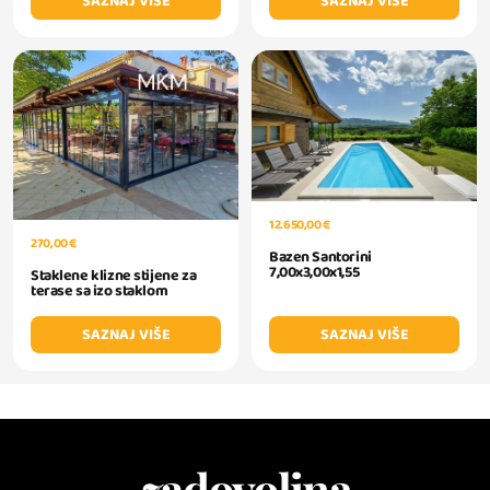
SAZNAJ VIŠE
SAZNAJ VIŠE
12.650,00 €
270,00 €
Bazen Santorini
7,00x3,00x1,55
Staklene klizne stijene za
terase sa izo staklom
SAZNAJ VIŠE
SAZNAJ VIŠE