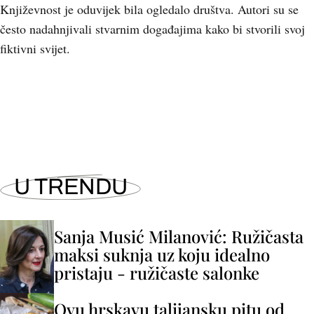
Književnost je oduvijek bila ogledalo društva. Autori su se
često nadahnjivali stvarnim događajima kako bi stvorili svoj
fiktivni svijet.
+
4
U TRENDU
Sanja Musić Milanović: Ružičasta
maksi suknja uz koju idealno
pristaju - ružičaste salonke
Ovu hrskavu talijansku pitu od