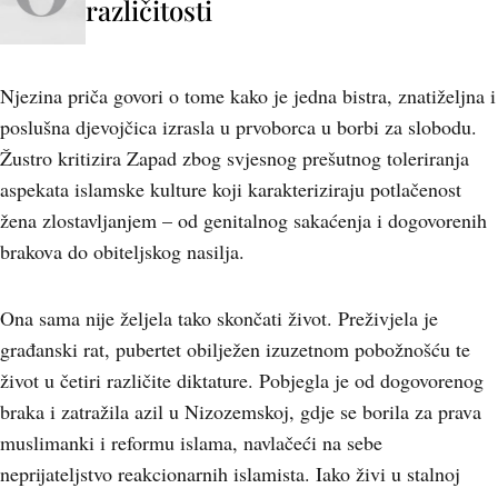
različitosti
Njezina priča govori o tome kako je jedna bistra, znatiželjna i
poslušna djevojčica izrasla u prvoborca u borbi za slobodu.
Žustro kritizira Zapad zbog svjesnog prešutnog toleriranja
aspekata islamske kulture koji karakteriziraju potlačenost
žena zlostavljanjem – od genitalnog sakaćenja i dogovorenih
brakova do obiteljskog nasilja.
Ona sama nije željela tako skončati život. Preživjela je
građanski rat, pubertet obilježen izuzetnom pobožnošću te
život u četiri različite diktature. Pobjegla je od dogovorenog
braka i zatražila azil u Nizozemskoj, gdje se borila za prava
muslimanki i reformu islama, navlačeći na sebe
neprijateljstvo reakcionarnih islamista. Iako živi u stalnoj