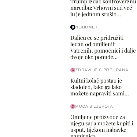
Trump izdao kontroverznu
naredbu: Vrhovni sud već
ju je jednom srušio...
NOGOMET
Daliću će se pridružiti
jedan od omiljenih
Vatrenih, pomoćnici i dalje
dvoje oko ponude...
ZDRAVLJE & PREHRANA
Kultni kolač postao je
sladoled, tako ga lako
možete napraviti sami...
MODA & LJEPOTA
Omiljene proizvode za
njegu sada možete kupiti i
usput, tijekom nabavke
namirnica...