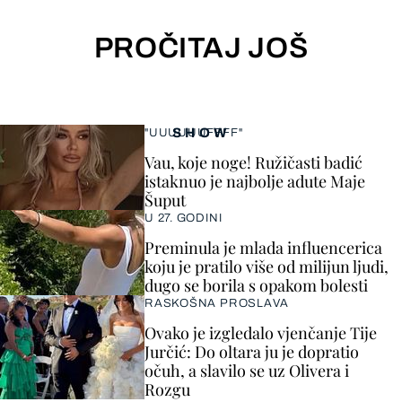
PROČITAJ JOŠ
SHOW
"UUUUUUFFFF"
Vau, koje noge! Ružičasti badić
istaknuo je najbolje adute Maje
Šuput
U 27. GODINI
Preminula je mlada influencerica
koju je pratilo više od milijun ljudi,
dugo se borila s opakom bolesti
RASKOŠNA PROSLAVA
Ovako je izgledalo vjenčanje Tije
Jurčić: Do oltara ju je dopratio
očuh, a slavilo se uz Olivera i
Rozgu