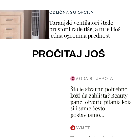
ODLIČNA SU OPCIJA
Toranjski ventilatori štede
prostor i rade tiše, a tu je i još
jedna ogromna prednost
PROČITAJ JOŠ
MODA & LJEPOTA
Što je stvarno potrebno
koži da zablista? Beauty
panel otvorio pitanja koja
si i same često
postavljamo...
SVIJET