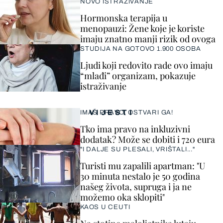
NOVO ISTRAŽIVANJE
Hormonska terapija u
menopauzi: Žene koje je koriste
imaju znatno manji rizik od ovoga
STUDIJA NA GOTOVO 1.900 OSOBA
Ljudi koji redovito rade ovo imaju
“mlađi” organizam, pokazuje
istraživanje
VIJESTI
IMAŠ PRAVO, OSTVARI GA!
Tko ima pravo na inkluzivni
dodatak? Može se dobiti i 720 eura
"I DALJE SU PLESALI, VRIŠTALI..."
Turisti mu zapalili apartman: "U
30 minuta nestalo je 50 godina
našeg života, supruga i ja ne
možemo oka sklopiti"
KAOS U CEUTI