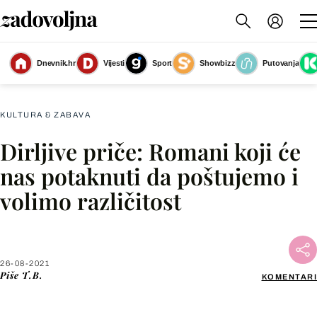
Dnevnik.hr
Vijesti
Sport
Showbizz
Putovanja
Elif Shafak: Otok nestalih stabala
(Foto: Sonja Kovač)
KULTURA & ZABAVA
Dirljive priče: Romani koji će
Facebook
nas potaknuti da poštujemo i
volimo različitost
X
WhatsApp
26-08-2021
Piše
T.B.
KOMENTARI
Viber