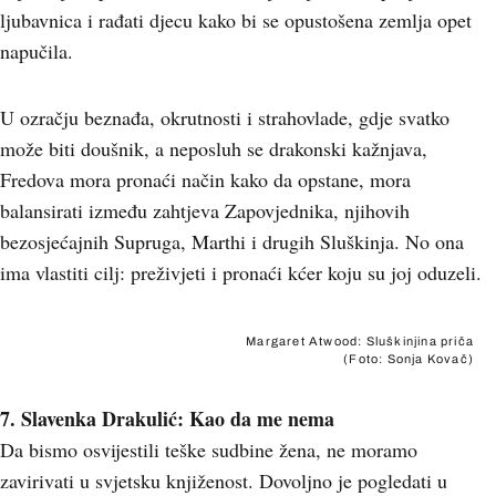
ljubavnica i rađati djecu kako bi se opustošena zemlja opet
napučila.
U ozračju beznađa, okrutnosti i strahovlade, gdje svatko
može biti doušnik, a neposluh se drakonski kažnjava,
Fredova mora pronaći način kako da opstane, mora
balansirati između zahtjeva Zapovjednika, njihovih
bezosjećajnih Supruga, Marthi i drugih Sluškinja. No ona
ima vlastiti cilj: preživjeti i pronaći kćer koju su joj oduzeli.
Margaret Atwood: Sluškinjina priča
(Foto: Sonja Kovač)
7. Slavenka Drakulić: Kao da me nema
Da bismo osvijestili teške sudbine žena, ne moramo
zavirivati u svjetsku knjiženost. Dovoljno je pogledati u