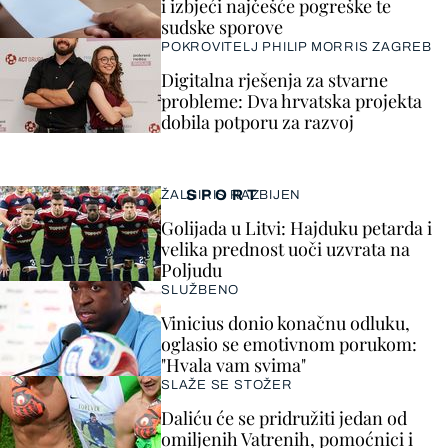
i izbjeći najčešće pogreške te
sudske sporove
POKROVITELJ PHILIP MORRIS ZAGREB
Digitalna rješenja za stvarne
probleme: Dva hrvatska projekta
dobila potporu za razvoj
SPORT
ŽALGIRIS RAZBIJEN
Golijada u Litvi: Hajduku petarda i
velika prednost uoči uzvrata na
Poljudu
SLUŽBENO
Vinicius donio konačnu odluku,
oglasio se emotivnom porukom:
"Hvala vam svima"
SLAŽE SE STOŽER
Daliću će se pridružiti jedan od
omiljenih Vatrenih, pomoćnici i