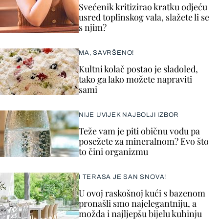
Svećenik kritizirao kratku odjeću
usred toplinskog vala, slažete li se
s njim?
MA, SAVRŠENO!
Kultni kolač postao je sladoled,
tako ga lako možete napraviti
sami
NIJE UVIJEK NAJBOLJI IZBOR
Teže vam je piti običnu vodu pa
posežete za mineralnom? Evo što
to čini organizmu
I TERASA JE SAN SNOVA!
U ovoj raskošnoj kući s bazenom
pronašli smo najelegantniju, a
možda i najljepšu bijelu kuhinju