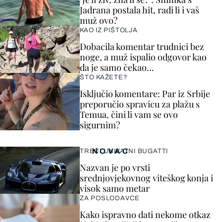
Jadrana postala hit, radi li i vaš
muž ovo?
KAO IZ PIŠTOLJA
Dobacila komentar trudnici bez
noge, a muž ispalio odgovor kao
da je samo čekao…
ŠTO KAŽETE?
Isključio komentare: Par iz Srbije
preporučio spravicu za plažu s
Temua, čini li vam se ovo
sigurnim?
NOVAC
TREĆI UNIKATNI BUGATTI
Nazvan je po vrsti
srednjovjekovnog viteškog konja i
visok samo metar
ZA POSLODAVCE
Kako ispravno dati nekome otkaz