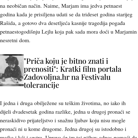
na neobičan način. Naime, Marjam ima jedva petnaest
godina kada je prisiljena udati se da trideset godina starijeg
Rašida, a gotovo dva desetljeća kasnije tragedija pogađa
petnaestogodišnju Lejlu koja pak sada mora doći u Marjamin
nesretni dom.
"Priča koju je bitno znati i
prenositi": Kratki film portala
Zadovoljna.hr na Festivalu
tolerancije
I jedna i druga obilježene su teškim životima, no iako ih
dijeli dvadesetak godina razlike, jedna u drugoj pronaći se
neraskidivo prijateljstvo i snažnu ljubav koju nisu mogle
pronaći ni u kome drugome. Jedna drugoj su istodobno i
majka i kći i sestra. Upravo će im taj njihov odnos pomoći da