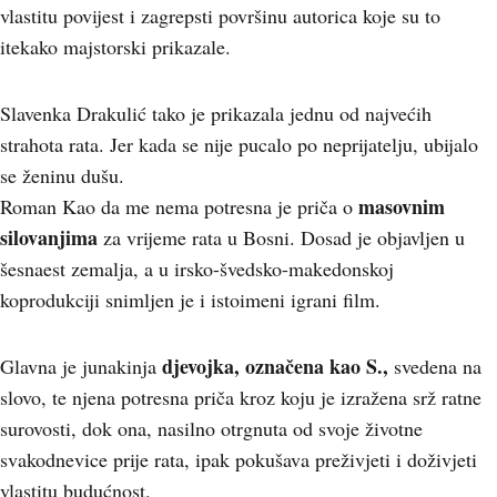
vlastitu povijest i zagrepsti površinu autorica koje su to
itekako majstorski prikazale.
Slavenka Drakulić tako je prikazala jednu od najvećih
strahota rata. Jer kada se nije pucalo po neprijatelju, ubijalo
se ženinu dušu.
masovnim
Roman Kao da me nema potresna je priča o
silovanjima
za vrijeme rata u Bosni. Dosad je objavljen u
šesnaest zemalja, a u irsko-švedsko-makedonskoj
koprodukciji snimljen je i istoimeni igrani film.
djevojka, označena kao S.,
Glavna je junakinja
svedena na
slovo, te njena potresna priča kroz koju je izražena srž ratne
surovosti, dok ona, nasilno otrgnuta od svoje životne
svakodnevice prije rata, ipak pokušava preživjeti i doživjeti
vlastitu budućnost.