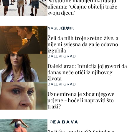
Na stotine maloljetnika lutaju
ulicama: "Očajne obitelji traže
svoju djecu"
TV
NASLJEDNIK
Želi da njih troje sretno žive, a
nije ni svjesna da ga je odavno
izgubila
DALEKI GRAD
Daleki grad: Intuicija joj govori da
danas neće otići iz njihovog
života
DALEKI GRAD
Uznemirena je zbog njegove
ucjene - hoće li napraviti što
traži?
ZABAVA
LOL
"Je li živ, zna li se?": Snimka s