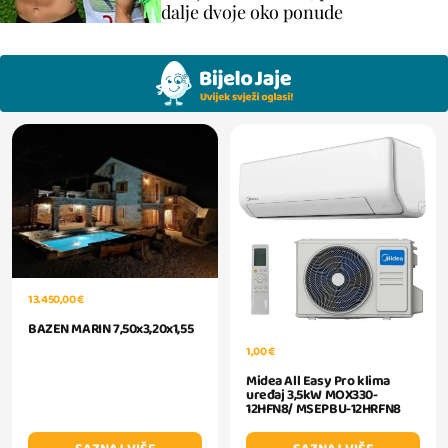
dalje dvoje oko ponude
13.450,00 €
BAZEN MARIN 7,50x3,20x1,55
1,00 €
Midea All Easy Pro klima
uređaj 3,5kW MOX330-
12HFN8/ MSEPBU-12HRFN8