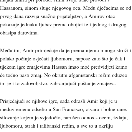
Hassanom, sinom sluge njegovog oca. Među dječacima se od
prvog dana razvija snažno prijateljstvo, a Amirov otac
pokazuje jednaku ljubav prema obojici te i jednog i drugog
obasipa darovima.
Međutim, Amir primjećuje da je prema njemu mnogo stroži i
polako počinje osjećati ljubomoru, napose zato što je čak i
tijekom igre zmajevima Hassan imao moć predvidjeti kamo
će točno pasti zmaj. No okrutni afganistanski režim oduzeo
im je i to zadovoljstvo, zabranjujući puštanje zmajeva.
Prisjećajući se njihove igre, sada odrasli Amir koji je u
međuvremenu odselio u San Francisco, otvara i bolne rane:
silovanje kojem je svjedočio, narušen odnos s ocem, izdaju,
ljubomoru, strah i talibanski režim, a sve to u okrilju