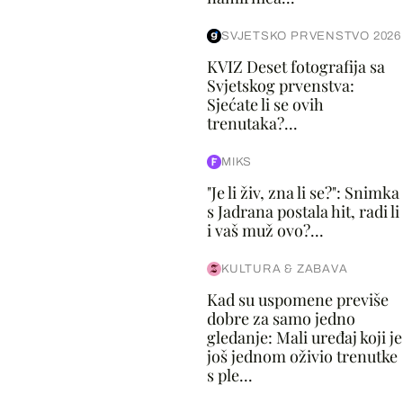
SVJETSKO PRVENSTVO 2026
KVIZ Deset fotografija sa
Svjetskog prvenstva:
Sjećate li se ovih
trenutaka?...
MIKS
"Je li živ, zna li se?": Snimka
s Jadrana postala hit, radi li
i vaš muž ovo?...
KULTURA & ZABAVA
Kad su uspomene previše
dobre za samo jedno
gledanje: Mali uređaj koji je
još jednom oživio trenutke
s ple...