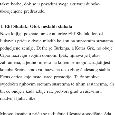
takve borbe, dok se u pozadini svega skrivaju duboko
ukorijenjene predrasude.
1. Elif Shafak: Otok nestalih stabala
Nova knjiga poznate turske autorice Elif Shafak donosi
ljubavnu priču o dvoje mladih koji su na suprotnim stranama
podijeljene zemlje. Defne je Turkinja, a Kotas Grk, no oboje
Cipar nazivaju svojim domom. Ipak, njihova je ljubav
zabranjena, a jedino mjesto na kojem se mogu sastajati jest
konoba Sretna smokva, nazvana tako zbog čudesnog stabla
Ficus carica koje raste usred prostorije. Ta će smokva
svjedočiti njihovim sretnim susretima te tihim rastancima, ali
bit će ondje i kada izbije rat, pretvori grad u ruševinu i
razdvoji ljubavnike.
Mnogo kasnije u priču se uključuje i šesnaestogodišnja Ada,