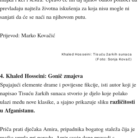
prevladaju najteža životna iskušenja za koja nisu mogle ni
sanjati da će se naći na njihovom putu.
Prijevod: Marko Kovačić
Khaled Hosseini: Tisuću žarkih sunaca
(Foto: Sonja Kovač)
4. Khaled Hosseini: Gonič zmajeva
Spajajući elemente drame i povijesne fikcije, isti autor koji je
napisao Tisuću žarkih sunaca stvorio je djelo koje polako
različitosti
ulazi među nove klasike, a sjajno prikazuje sliku
u Afganistanu.
Priča prati dječaka Amira, pripadnika bogatog staleža čija je
majka umrla pri porodu. Amir svoje dane provodi s