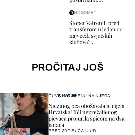
NOGOMET
Stoper Vatrenih pred
transferom u jedan od
najvećih svjetskih
klubova?...
PROČITAJ JOŠ
SHOW
ČUVA USPOMENU NA NJEGA
Njezinog oca obožavala je cijela
Hrvatska! Kći neprežaljenog
pjevača projurila špicom na dva
kotača
PRED 20 TISUĆA LJUDI