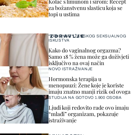
Kolač s limunom i sirom: Recept
za božanstvenu slasticu koja se
topi u ustima
ZDRAVLJE
"VRHUNAC" ŽENSKOG SEKSUALNOG
ISKUSTVA
Kako do vaginalnog orgazma?
Samo 18 % žena može ga doživjeti
isključivo na ovaj način
NOVO ISTRAŽIVANJE
Hormonska terapija u
menopauzi: Žene koje je koriste
imaju znatno manji rizik od ovoga
STUDIJA NA GOTOVO 1.900 OSOBA
Ljudi koji redovito rade ovo imaju
“mlađi” organizam, pokazuje
istraživanje