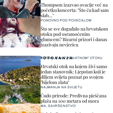
Thompson izazvao ovacije već na
početku koncerta: "Što ću kad sam
slab..."
PONOVNO POD POVEĆALOM
Što se sve događalo na hrvatskom
otoku pod osramoćenim
glumcem? Bizarni prizori i danas
izazivaju nevjericu
PUTOVANJA
UŽIVANJE NA "PRIVATNOM" OTOKU
Hrvatski otok na kojem živi samo
jedan stanovnik: Ljepotan koji je
diljem svijeta poznat po svojem
"bijelom zlatu"
NAJMANJA NA SVIJETU
Čudo prirode: Predivna pješčana
plaža na 100 metara od mora
MA, SAVRŠENSTVO!