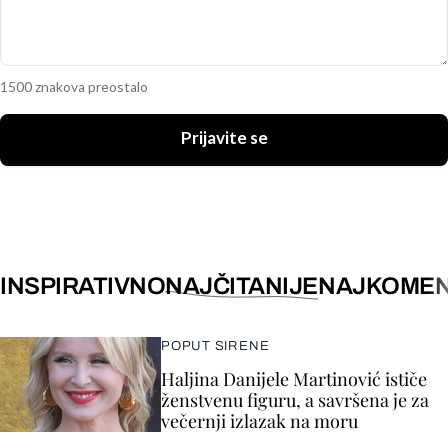
1500 znakova preostalo
Prijavite se
INSPIRATIVNO
NAJČITANIJE
NAJKOMEN
POPUT SIRENE
Haljina Danijele Martinović ističe
ženstvenu figuru, a savršena je za
večernji izlazak na moru