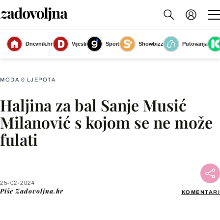
Sanja Musić Milanović na Liječničkom balu u Zagrebu - 2
(Foto: Darko
Dnevnik.hr
Vijesti
Sport
Showbizz
Putovanja
Tomas/Cropix)
MODA & LJEPOTA
Haljina za bal Sanje Musić
Facebook
Milanović s kojom se ne može
fulati
X
WhatsApp
25-02-2024
Piše
Zadovoljna.hr
KOMENTARI
Viber