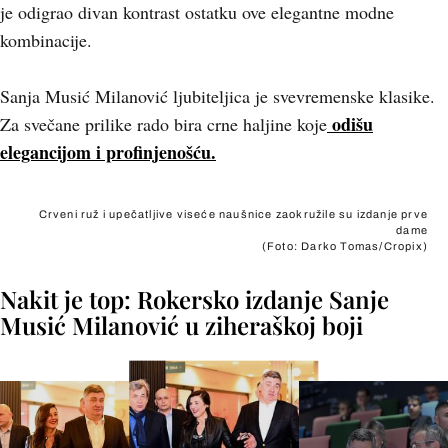
je odigrao divan kontrast ostatku ove elegantne modne
kombinacije.
Sanja Musić Milanović ljubiteljica je svevremenske klasike.
odišu
Za svečane prilike rado bira crne haljine koje
elegancijom i profinjenošću.
Crveni ruž i upečatljive viseće naušnice zaokružile su izdanje prve
dame
(Foto: Darko Tomas/Cropix)
Nakit je top: Rokersko izdanje Sanje
Musić Milanović u ziheraškoj boji