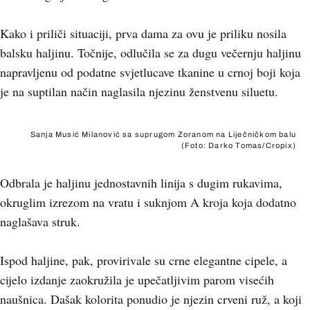
Kako i priliči situaciji, prva dama za ovu je priliku nosila
balsku haljinu. Točnije, odlučila se za dugu večernju haljinu
napravljenu od podatne svjetlucave tkanine u crnoj boji koja
je na suptilan način naglasila njezinu ženstvenu siluetu.
Sanja Musić Milanović sa suprugom Zoranom na Liječničkom balu
(Foto: Darko Tomas/Cropix)
Odbrala je haljinu jednostavnih linija s dugim rukavima,
okruglim izrezom na vratu i suknjom A kroja koja dodatno
naglašava struk.
Ispod haljine, pak, provirivale su crne elegantne cipele, a
cijelo izdanje zaokružila je upečatljivim parom visećih
naušnica. Dašak kolorita ponudio je njezin crveni ruž, a koji