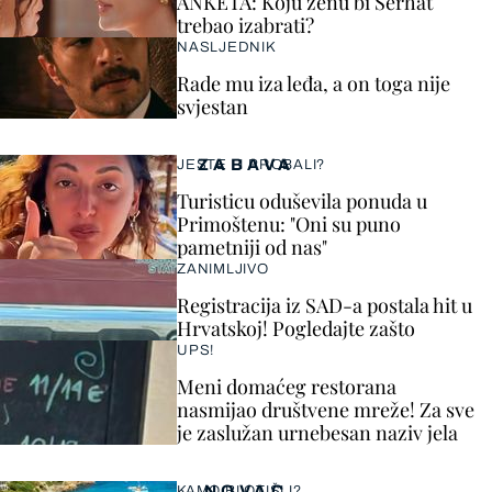
ANKETA: Koju ženu bi Serhat
trebao izabrati?
NASLJEDNIK
Rade mu iza leđa, a on toga nije
svjestan
ZABAVA
JESTE LI PROBALI?
Turisticu oduševila ponuda u
Primoštenu: "Oni su puno
pametniji od nas"
ZANIMLJIVO
Registracija iz SAD-a postala hit u
Hrvatskoj! Pogledajte zašto
UPS!
Meni domaćeg restorana
nasmijao društvene mreže! Za sve
je zaslužan urnebesan naziv jela
NOVAC
KAMO BI OTIŠLI?