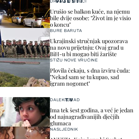
VIJESTI
DRAMA U RIJECI
Urušio se balkon kuće, na njemu
bile dvije osobe: "Život im je visio
o koncu"
BURE BARUTA
Ukrajinski stručnjak upozorava
na novu prijetnju: Ovaj grad u
BiH-u bi mogao biti žarište
STIŽU NOVE VRUĆINE
Plovila čekaju, s dna izviru čuda:
"Nekad sam se tu kupao, sad
igram nogomet"
TV
DALEKI GRAD
Ima tek šest godina, a već je jedan
od najnagrađivanijih dječjih
glumaca
NASLJEDNIK