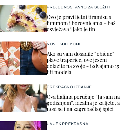
PREJEDNOSTAVNO ZA SLOŽITI
Ovo je pravi ljetni tiramisu s
limunom i borovnicama – baš
osvježava i jako je fin
NOVE KOLEKCIJE
Ako su vam dosadile “obične”
plave traperice, ove jeseni
dolazite na svoje - izdvajamo 15
hit modela
PREKRASNO IZDANJE
Ova haljina poručuje “Ja sam na
godišnjem”, idealna je za ljeto, a
nosi se i na zagrebačkoj špici
UVIJEK PREKRASNA