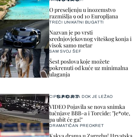
O preseljenju u inozemstvo
razmišlja 9 od 10 Europljana
TREĆI UNIKATNI BUGATTI
Nazvan je po vrsti
srednjovjekovnog viteškog konja i
visok samo metar
SAM SVOJ ŠEF
Šest poslova koje možete
pokrenuti od kuće uz minimalna
ulaganja
SPORT
CIPELARILI GA DOK JE LEŽAO
VIDEO Pojavila se nova snimka
tučnjave BBB-a i Torcide: "Je*ote,
pa ubit će ga!"
DRAMATIČAN PREOKRET
Kakva drama u Zagrebu! Hrvatska