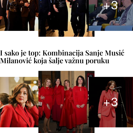
+
3
I sako je top: Kombinacija Sanje Musić
Milanović koja šalje važnu poruku
+
3