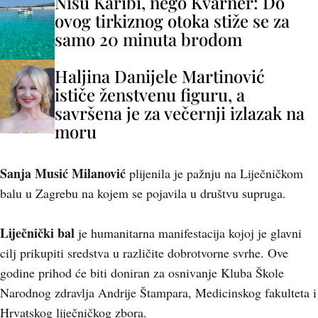
Nisu Karibi, nego Kvarner: Do
ovog tirkiznog otoka stiže se za
samo 20 minuta brodom
Haljina Danijele Martinović
ističe ženstvenu figuru, a
savršena je za večernji izlazak na
moru
Sanja Musić Milanović
plijenila je pažnju na Liječničkom
balu u Zagrebu na kojem se pojavila u društvu supruga.
Liječnički bal
je humanitarna manifestacija kojoj je glavni
cilj prikupiti sredstva u različite dobrotvorne svrhe. Ove
godine prihod će biti doniran za osnivanje Kluba Škole
Narodnog zdravlja Andrije Štampara, Medicinskog fakulteta i
Hrvatskog liječničkog zbora.