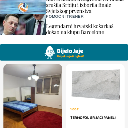
srušila Srbiju i izborila finale
Svjetskog prvenstva
POMOĆNI TRENER
Legendarni hrvatski košarkaš
došao na klupu Barcelone
1,00 €
TERMOFOL GRIJAĆI PANELI