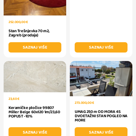
252.000,00 €
Stan Trešnjevka 70 m2,
Zagreb (prodaja)
SAZNAJ VIŠE
SAZNAJ VIŠE
23,60 €
273.000,00 €
Keramičke pločice 99807
UMAG 250 m OD MORA 4S
Miller Beige 60x120 1m/23,60
DVOETAŽNI STAN POGLED NA
POPUST -10%
MORE
SAZNAJ VIŠE
SAZNAJ VIŠE