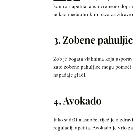
kontroli apetita, a istovremeno dopr
je kao međuobrok ili baza za zdrave
3. Zobene pahulji
Zob je bogata vlaknima koja usporava
zato
zobene pahuljice
mogu pomoći da
napadaje gladi.
4. Avokado
Iako sadrži masnoće, riječ je o zdr
regulaciji apetita.
Avokado
je vrlo za