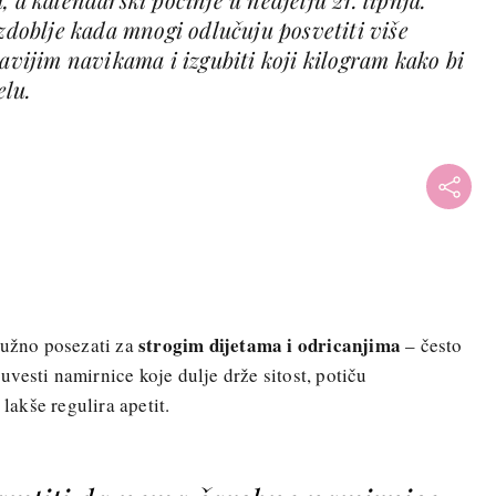
azdoblje kada mnogi odlučuju posvetiti više
ravijim navikama i izgubiti koji kilogram kako bi
elu.
strogim dijetama i odricanjima
nužno posezati za
– često
vesti namirnice koje dulje drže sitost, potiču
akše regulira apetit.