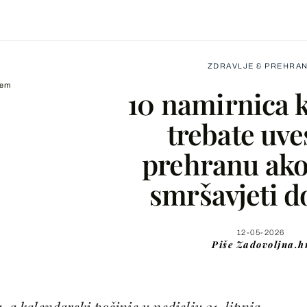
ZDRAVLJE & PREHRA
ćem
10 namirnica k
trebate uve
prehranu ako 
Facebook
smršavjeti do
X
12-05-2026
Piše
Zadovoljna.h
WhatsApp
Viber
 a kalendarski počinje u nedjelju 21. lipnja.