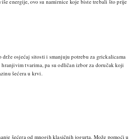
i više energije, ovo su namirnice koje biste trebali što prije
 drže osjećaj sitosti i smanjuju potrebu za grickalicama
hranjivim tvarima, pa su odličan izbor za doručak koji
azinu šećera u krvi.
manje šećera od mnogih klasičnih jogurta. Može pomoći u