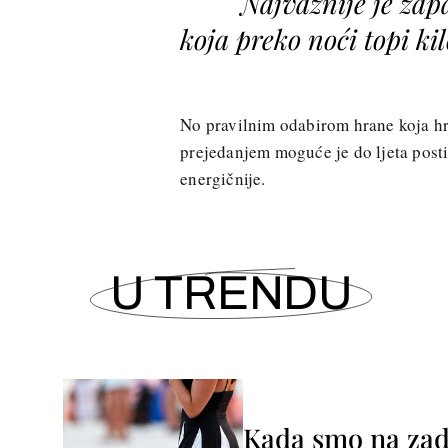
Najvažnije je za
koja preko noći topi ki
No pravilnim odabirom hrane koja hra
prejedanjem moguće je do ljeta postići
energičnije.
U TRENDU
Kada smo na zada