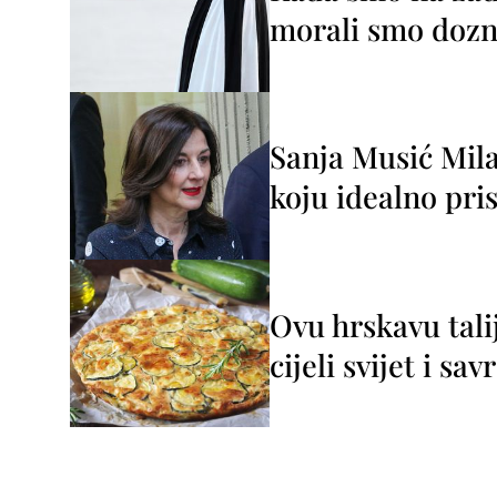
morali smo dozna
Sanja Musić Mila
koju idealno pris
Ovu hrskavu tali
cijeli svijet i sa