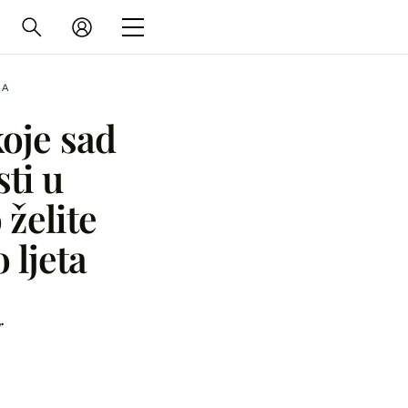
NA
oje sad
sti u
želite
 ljeta
r