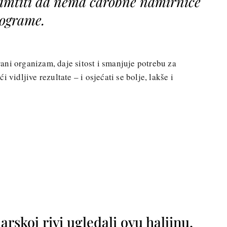
pamtiti da nema čarobne namirnice
lograme.
ni organizam, daje sitost i smanjuje potrebu za
 vidljive rezultate – i osjećati se bolje, lakše i
rskoj rivi ugledali ovu haljinu,