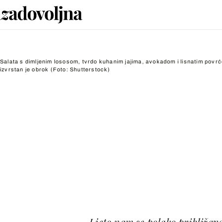
Salata s dimljenim lososom, tvrdo kuhanim jajima, avokadom i lisnatim povr
izvrstan je obrok
(Foto: Shutterstock)
Ljeto nam se polako približava,