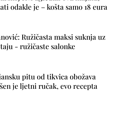
ti odakle je – košta samo 18 eura
nović: Ružičasta maksi suknja uz
taju - ružičaste salonke
jansku pitu od tikvica obožava
vršen je ljetni ručak, evo recepta