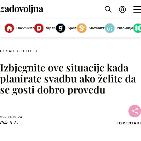
Dnevnik.hr
Vijesti
Sport
Showbizz
Putovanja
Slika nije dostupna
POSAO & OBITELJ
Izbjegnite ove situacije kada
Facebook
planirate svadbu ako želite da
se gosti dobro provedu
X
WhatsApp
09-03-2024
Piše
S.L.
KOMENTARI
Viber