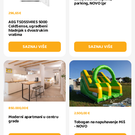
parking, NOVO (pr
296,65 €
AEG TSD5S141ES 5000
ColdSense, ugradbeni
hladnjak s dvostrukim
vratima
SAZNAJ VIŠE
SAZNAJ VIŠE
850.000,00 €
2.500,00 €
Moderni apartmani u centru
grada
Tobogan na napuhavanje Miš
- NOVO