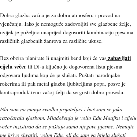
Dobra glazba važna je za dobru atmosferu i provod na
vjenčanju. Iako je nemoguće zadovoljiti sve glazbene želje,
uvijek je poželjno unaprijed dogovoriti kombinaciju pjesama
različitih glazbenih žanrova za različite ukuse.
zabavljati
Bez obzira planirate li unajmiti bend koji će vas
cijelu večer
ili DJ-a ključno je dogovorena lista pjesma
odgovara ljudima koji će je slušati. Puštati narodnjake
rokerima ili pak metal glazbu ljubiteljima popa, posve je
kontraproduktivno vašoj želji da se gosti dobro provedu.
Išla sam na manju svadbu prijateljici i baš sam se jako
razočarala glazbom. Mladoženja je volio Edu Maajku i cijelu
večer inzistirao da se puštaju samo njegove pjesme. Nemojte
me krivo shvatiti, volim Edu, ali da sam ga htjela slušati