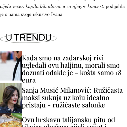
cijelu večer, kupila bih ulaznicu za njegov koncert,
podijelila
je s nama svoje iskustvo Ivana.
U TRENDU
Kada smo na zadarskoj rivi
ugledali ovu haljinu, morali smo
doznati odakle je – košta samo 18
eura
Sanja Musić Milanović: Ružičasta
maksi suknja uz koju idealno
pristaju - ružičaste salonke
Ovu hrskavu talijansku pitu od
tikvica obožava cijeli svijet i