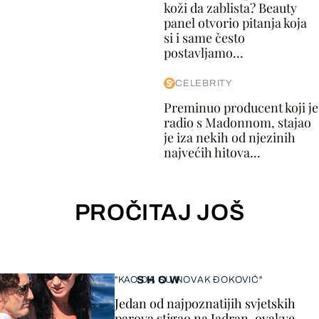
koži da zablista? Beauty
panel otvorio pitanja koja
si i same često
postavljamo...
CELEBRITY
Preminuo producent koji je
radio s Madonnom, stajao
je iza nekih od njezinih
najvećih hitova...
PROČITAJ JOŠ
SHOW
"KAO DA SU NOVAK ĐOKOVIĆ"
Jedan od najpoznatijih svjetskih
parova stigao na Jadran, ovakve