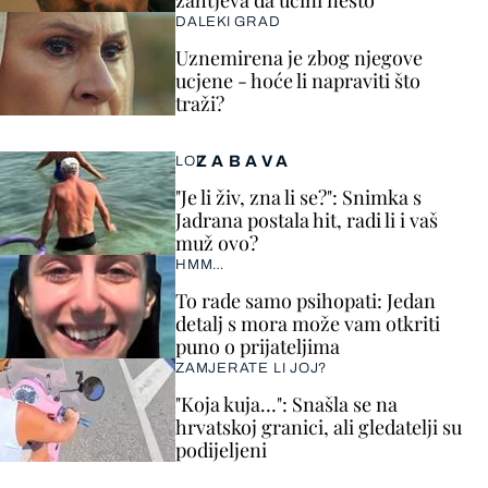
DALEKI GRAD
Uznemirena je zbog njegove
ucjene - hoće li napraviti što
traži?
ZABAVA
LOL
"Je li živ, zna li se?": Snimka s
Jadrana postala hit, radi li i vaš
muž ovo?
HMM…
To rade samo psihopati: Jedan
detalj s mora može vam otkriti
puno o prijateljima
ZAMJERATE LI JOJ?
"Koja kuja…": Snašla se na
hrvatskoj granici, ali gledatelji su
podijeljeni