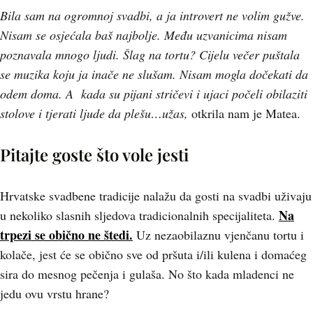
Bila sam na ogromnoj svadbi, a ja introvert ne volim gužve.
Nisam se osjećala baš najbolje. Među uzvanicima nisam
poznavala mnogo ljudi. Šlag na tortu? Cijelu večer puštala
se muzika koju ja inače ne slušam. Nisam mogla dočekati da
odem doma. A kada su pijani stričevi i ujaci počeli obilaziti
stolove i tjerati ljude da plešu…užas,
otkrila nam je Matea.
Pitajte goste što vole jesti
Hrvatske svadbene tradicije nalažu da gosti na svadbi uživaju
Na
u nekoliko slasnih sljedova tradicionalnih specijaliteta.
trpezi se obično ne štedi.
Uz nezaobilaznu vjenčanu tortu i
kolače, jest će se obično sve od pršuta i/ili kulena i domaćeg
sira do mesnog pečenja i gulaša. No što kada mladenci ne
jedu ovu vrstu hrane?