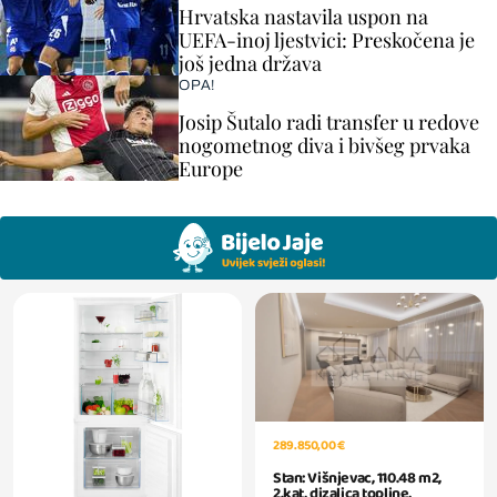
Hrvatska nastavila uspon na
UEFA-inoj ljestvici: Preskočena je
još jedna država
OPA!
Josip Šutalo radi transfer u redove
nogometnog diva i bivšeg prvaka
Europe
289.850,00 €
Stan: Višnjevac, 110.48 m2,
2.kat, dizalica topline,