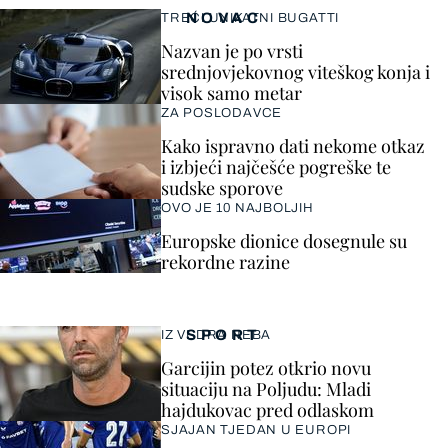
NOVAC
TREĆI UNIKATNI BUGATTI
Nazvan je po vrsti
srednjovjekovnog viteškog konja i
visok samo metar
ZA POSLODAVCE
Kako ispravno dati nekome otkaz
i izbjeći najčešće pogreške te
sudske sporove
OVO JE 10 NAJBOLJIH
Europske dionice dosegnule su
rekordne razine
SPORT
IZ VEDRA NEBA
Garcijin potez otkrio novu
situaciju na Poljudu: Mladi
hajdukovac pred odlaskom
SJAJAN TJEDAN U EUROPI