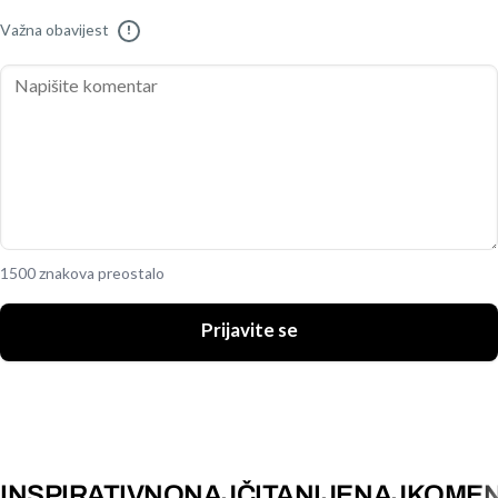
Važna obavijest
!
1500 znakova preostalo
Prijavite se
INSPIRATIVNO
NAJČITANIJE
NAJKOMEN