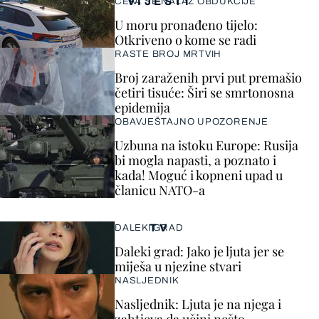
VIJESTI
ČEKA SE NALAZ OBDUKCIJE
U moru pronađeno tijelo:
Otkriveno o kome se radi
RASTE BROJ MRTVIH
Broj zaraženih prvi put premašio
četiri tisuće: Širi se smrtonosna
epidemija
OBAVJEŠTAJNO UPOZORENJE
Uzbuna na istoku Europe: Rusija
bi mogla napasti, a poznato i
kada! Moguć i kopneni upad u
članicu NATO-a
TV
DALEKI GRAD
Daleki grad: Jako je ljuta jer se
miješa u njezine stvari
NASLJEDNIK
Nasljednik: Ljuta je na njega i
zahtjeva da učini nešto