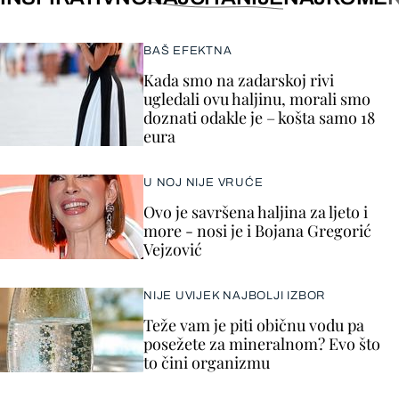
BAŠ EFEKTNA
Kada smo na zadarskoj rivi
ugledali ovu haljinu, morali smo
doznati odakle je – košta samo 18
eura
U NOJ NIJE VRUĆE
Ovo je savršena haljina za ljeto i
more - nosi je i Bojana Gregorić
Vejzović
NIJE UVIJEK NAJBOLJI IZBOR
Teže vam je piti običnu vodu pa
posežete za mineralnom? Evo što
to čini organizmu