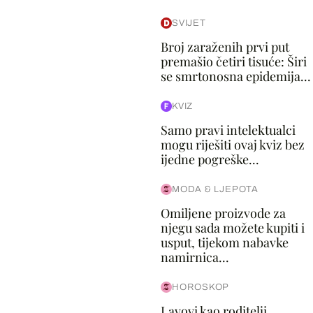
SVIJET
Broj zaraženih prvi put
premašio četiri tisuće: Širi
se smrtonosna epidemija...
KVIZ
Samo pravi intelektualci
mogu riješiti ovaj kviz bez
ijedne pogreške...
MODA & LJEPOTA
Omiljene proizvode za
njegu sada možete kupiti i
usput, tijekom nabavke
namirnica...
HOROSKOP
Lavovi kao roditelji