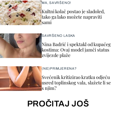
MA, SAVRŠENO!
Kultni kolač postao je sladoled,
tako ga lako možete napraviti
sami
SAVRŠENO LASKA
Nina Badrić i spektakl od kupaćeg
kostima: Ovaj model jamči status
zvijezde plaže
(NE)PRIMJERENA?
Svećenik kritizirao kratku odjeću
usred toplinskog vala, slažete li se
s njim?
PROČITAJ JOŠ