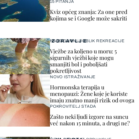
15 PITANJA
Kviz općeg znanja: Za one pred
kojima se i Google može sakriti
ZDRAVLJE
NAJSIGURNIJI OBLIK REKREACIJE
Vježbe za koljeno u moru: 5
sigurnih vježbi koje mogu
smanjiti bol i poboljšati
pokretljivost
NOVO ISTRAŽIVANJE
Hormonska terapija u
menopauzi: Žene koje je koriste
imaju znatno manji rizik od ovoga
POKROVITELJ STADA
Zašto neki ljudi izgore na suncu
već nakon 15 minuta, a drugi ne?