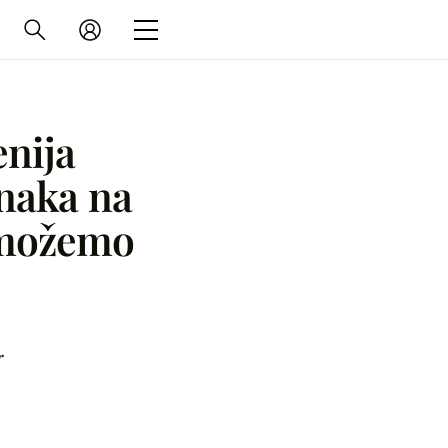
enija
naka na
k možemo
i
r