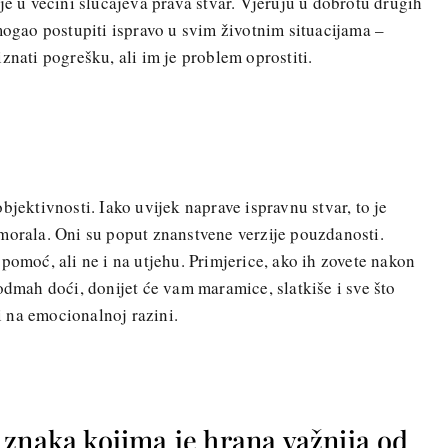
je u većini slučajeva prava stvar. Vjeruju u dobrotu drugih
 mogao postupiti ispravo u svim životnim situacijama –
znati pogrešku, ali im je problem oprostiti.
bjektivnosti. Iako uvijek naprave ispravnu stvar, to je
morala. Oni su poput znanstvene verzije pouzdanosti.
pomoć, ali ne i na utjehu. Primjerice, ako ih zovete nakon
odmah doći, donijet će vam maramice, slatkiše i sve što
 na emocionalnoj razini.
znaka kojima je hrana važnija od