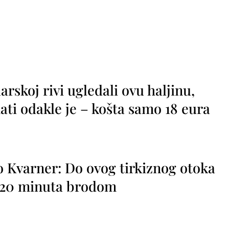
rskoj rivi ugledali ovu haljinu,
ti odakle je – košta samo 18 eura
o Kvarner: Do ovog tirkiznog otoka
o 20 minuta brodom