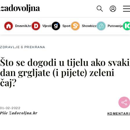
Dnevnik.hr
Vijesti
Sport
Showbizz
Putovanja
Slika nije dostupna
ZDRAVLJE & PREHRANA
Što se dogodi u tijelu ako svaki
Facebook
dan grgljate (i pijete) zeleni
čaj?
X
WhatsApp
01-02-2022
Piše
Zadovoljna.hr
KOMENTARI
Viber