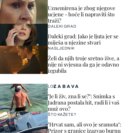
Uznemirena je zbog njegove
ucjene - hoće li napraviti što
traži?
DALEKI GRAD
Daleki grad: Jako je ljuta jer se
miješa u njezine stvari
NASLJEDNIK
Želi da njih troje sretno žive, a
nije ni svjesna da ga je odavno
izgubila
ZABAVA
LOL
"Je li živ, zna li se?": Snimka s
Jadrana postala hit, radi li i vaš
muž ovo?
ŠTO KAŽETE?
"Hrvat sam, ali ovo je sramota":
Prizor s granice izazvao burnu