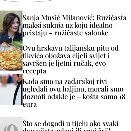
Sanja Musić Milanović: Ružičasta
maksi suknja uz koju idealno
pristaju - ružičaste salonke
Ovu hrskavu talijansku pitu od
tikvica obožava cijeli svijet i
savršen je ljetni ručak, evo
recepta
Kada smo na zadarskoj rivi
ugledali ovu haljinu, morali smo
doznati odakle je – košta samo 18
eura
Što se dogodi u tijelu ako svaki
dan pijete zeleni ili crni čaj?