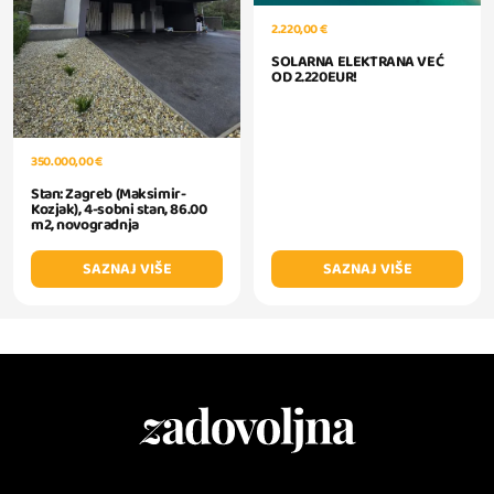
2.220,00 €
SOLARNA ELEKTRANA VEĆ
OD 2.220EUR!
350.000,00 €
Stan: Zagreb (Maksimir-
Kozjak), 4-sobni stan, 86.00
m2, novogradnja
SAZNAJ VIŠE
SAZNAJ VIŠE