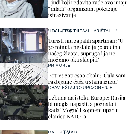
Ljudi koji redovito rade ovo imaju
“mlađi” organizam, pokazuje
istraživanje
VIJESTI
"I DALJE SU PLESALI, VRIŠTALI..."
Turisti mu zapalili apartman: "U
30 minuta nestalo je 50 godina
našeg života, supruga i ja ne
možemo oka sklopiti"
PRIMORJE
Potres zatresao obalu: "Čula sam
razbijanje čaša u stanu iznad"
OBAVJEŠTAJNO UPOZORENJE
Uzbuna na istoku Europe: Rusija
bi mogla napasti, a poznato i
kada! Moguć i kopneni upad u
članicu NATO-a
TV
DALEKI GRAD