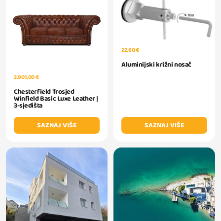
22,60 €
Aluminijski križni nosač
2.901,00 €
Chesterfield Trosjed
Winfield Basic Luxe Leather |
3-sjedišta
SAZNAJ VIŠE
SAZNAJ VIŠE