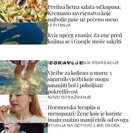
Prefina ljetna salata od kupusa:
Kremasto savršenstvo koje
najbolje paše uz pečeno meso
15 PITANJA
Kviz općeg znanja: Za one pred
kojima se i Google može sakriti
ZDRAVLJE
NAJSIGURNIJI OBLIK REKREACIJE
Vježbe za koljeno u moru: 5
sigurnih vježbi koje mogu
smanjiti bol i poboljšati
pokretljivost
NOVO ISTRAŽIVANJE
Hormonska terapija u
menopauzi: Žene koje je koriste
imaju znatno manji rizik od ovoga
STUDIJA NA GOTOVO 1.900 OSOBA