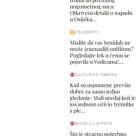
izudarali poznatog
nogometnog suca:
Otkriveni detalji o napadu
u Osijeku...
CELEBRITY
Mislite da vas Senidah ne
može iznenaditi outfitom?
Pogledajte tek u čemu se
pojavila u Vodicama!...
KULTURA & ZABAVA
Kad su uspomene previše
dobre za samo jedno
gledanje: Mali uređaj koji je
još jednom oživio trenutke
s ple...
MODA & LJEPOTA
Što je stvarno potrebno