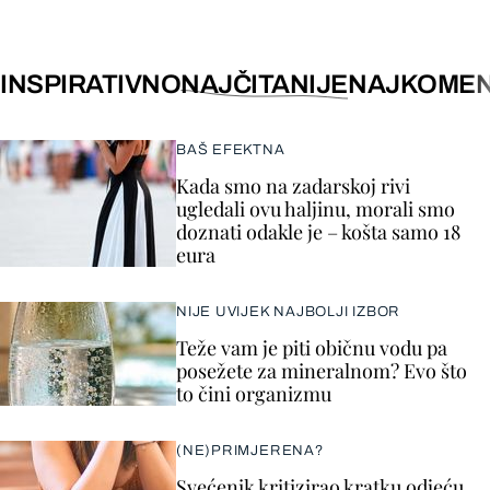
INSPIRATIVNO
NAJČITANIJE
NAJKOMEN
BAŠ EFEKTNA
Kada smo na zadarskoj rivi
ugledali ovu haljinu, morali smo
doznati odakle je – košta samo 18
eura
NIJE UVIJEK NAJBOLJI IZBOR
Teže vam je piti običnu vodu pa
posežete za mineralnom? Evo što
to čini organizmu
(NE)PRIMJERENA?
Svećenik kritizirao kratku odjeću