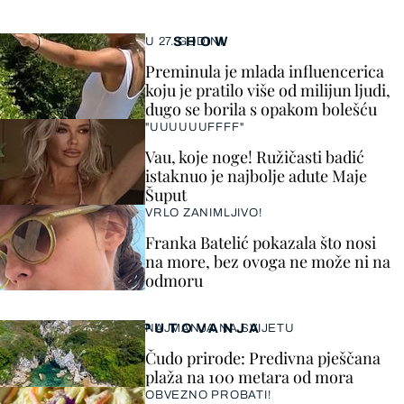
SHOW
U 27. GODINI
Preminula je mlada influencerica
koju je pratilo više od milijun ljudi,
dugo se borila s opakom bolešću
"UUUUUUFFFF"
Vau, koje noge! Ružičasti badić
istaknuo je najbolje adute Maje
Šuput
VRLO ZANIMLJIVO!
Franka Batelić pokazala što nosi
na more, bez ovoga ne može ni na
odmoru
PUTOVANJA
NAJMANJA NA SVIJETU
Čudo prirode: Predivna pješčana
plaža na 100 metara od mora
OBVEZNO PROBATI!