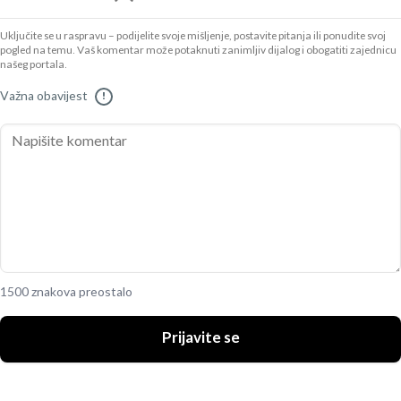
Uključite se u raspravu – podijelite svoje mišljenje, postavite pitanja ili ponudite svoj
pogled na temu. Vaš komentar može potaknuti zanimljiv dijalog i obogatiti zajednicu
našeg portala.
Važna obavijest
!
1500 znakova preostalo
Prijavite se