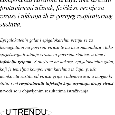
protuvirusni učinak, fizički se vezuje za
viruse i uklanja ih iz gornjeg respiratornog
sustava.
Epigalokatehin galat i epigalokatehin vezuju se za
hemaglutinin na površini virusa te na neuroaminidazu i tako
sprječavaju hvatanje virusa za površinu stanice, a time i
infekciju gripom
. S obzirom na dokaze, epigalokatehin galat,
koji je temeljna komponenta katehina iz čaja, pruža
učinkovitu zaštitu od virusa gripe i adenovirusa, a mogao bi
štititi i od
respiratornih infekcija koje uzrokuju drugi virusi
,
navodi se u objavljenim rezultatima istraživanja.
U TRENDU