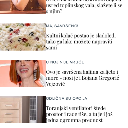
usred toplinskog vala, slažete li se
s njim?
MA, SAVRŠENO!
Kultni kolač postao je sladoled,
tako ga lako možete napraviti
sami
U NOJ NIJE VRUĆE
Ovo je savršena haljina za ljeto i
more - nosi je i Bojana Gregorić
Vejzović
ODLIČNA SU OPCIJA
Toranjski ventilatori štede
prostor i rade tiše, a tu je i još
jedna ogromna prednost