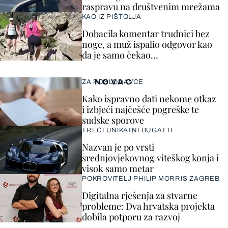
raspravu na društvenim mrežama
KAO IZ PIŠTOLJA
Dobacila komentar trudnici bez
noge, a muž ispalio odgovor kao
da je samo čekao…
NOVAC
ZA POSLODAVCE
Kako ispravno dati nekome otkaz
i izbjeći najčešće pogreške te
sudske sporove
TREĆI UNIKATNI BUGATTI
Nazvan je po vrsti
srednjovjekovnog viteškog konja i
visok samo metar
POKROVITELJ PHILIP MORRIS ZAGREB
Digitalna rješenja za stvarne
probleme: Dva hrvatska projekta
dobila potporu za razvoj