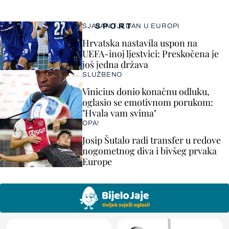
SPORT
SJAJAN TJEDAN U EUROPI
Hrvatska nastavila uspon na
UEFA-inoj ljestvici: Preskočena je
još jedna država
SLUŽBENO
Vinicius donio konačnu odluku,
oglasio se emotivnom porukom:
"Hvala vam svima"
OPA!
Josip Šutalo radi transfer u redove
nogometnog diva i bivšeg prvaka
Europe