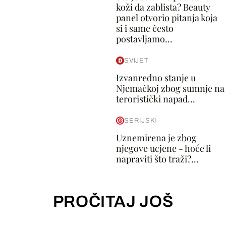
koži da zablista? Beauty
panel otvorio pitanja koja
si i same često
postavljamo...
SVIJET
Izvanredno stanje u
Njemačkoj zbog sumnje na
teroristički napad...
SERIJSKI
Uznemirena je zbog
njegove ucjene - hoće li
napraviti što traži?...
PROČITAJ JOŠ