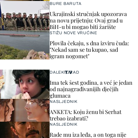
BURE BARUTA
Ukrajinski stručnjak upozorava
na novu prijetnju: Ovaj grad u
BiH-u bi mogao biti žarište
STIŽU NOVE VRUĆINE
Plovila čekaju, s dna izviru čuda:
"Nekad sam se tu kupao, sad
igram nogomet"
TV
DALEKI GRAD
Ima tek šest godina, a već je jedan
od najnagrađivanijih dječjih
glumaca
NASLJEDNIK
ANKETA: Koju ženu bi Serhat
trebao izabrati?
NASLJEDNIK
Rade mu iza leđa, a on toga nije