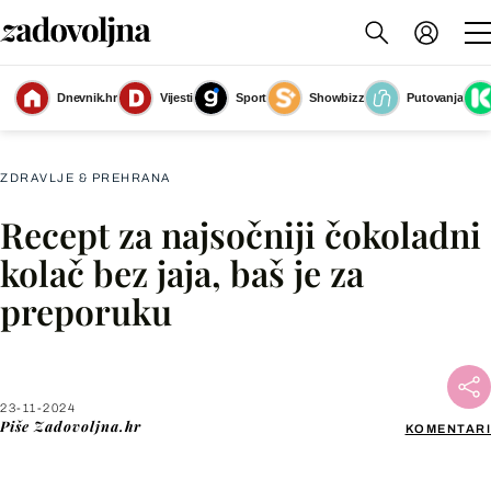
Dnevnik.hr
Vijesti
Sport
Showbizz
Putovanja
Čokoladni kolač blogerice Jelene Marić
(Foto: Privatna arhiva)
ZDRAVLJE & PREHRANA
Recept za najsočniji čokoladni
Facebook
kolač bez jaja, baš je za
preporuku
X
WhatsApp
23-11-2024
Piše
Zadovoljna.hr
KOMENTARI
Viber