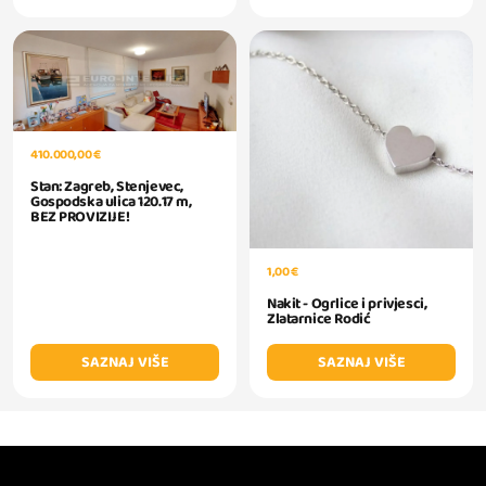
410.000,00 €
Stan: Zagreb, Stenjevec,
Gospodska ulica 120.17 m,
BEZ PROVIZIJE!
1,00 €
Nakit - Ogrlice i privjesci,
Zlatarnice Rodić
SAZNAJ VIŠE
SAZNAJ VIŠE