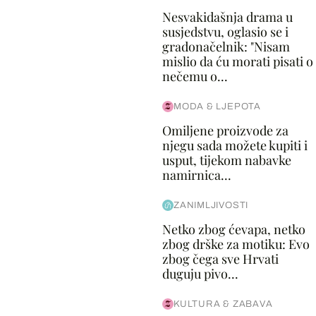
Nesvakidašnja drama u
susjedstvu, oglasio se i
gradonačelnik: "Nisam
mislio da ću morati pisati o
nečemu o...
MODA & LJEPOTA
Omiljene proizvode za
njegu sada možete kupiti i
usput, tijekom nabavke
namirnica...
ZANIMLJIVOSTI
Netko zbog ćevapa, netko
zbog drške za motiku: Evo
zbog čega sve Hrvati
duguju pivo...
KULTURA & ZABAVA