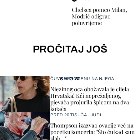
Chelsea pomeo Milan,
Modrić odigrao
poluvrijeme
PROČITAJ JOŠ
SHOW
ČUVA USPOMENU NA NJEGA
Njezinog oca obožavala je cijela
Hrvatska! Kći neprežaljenog
pjevača projurila špicom na dva
kotača
PRED 20 TISUĆA LJUDI
Thompson izazvao ovacije već na
početku koncerta: "Što ću kad sam
slab..."