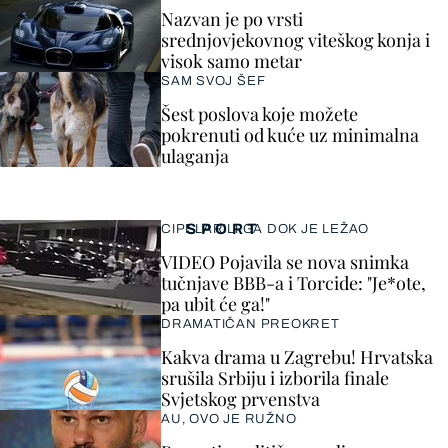
Nazvan je po vrsti
srednjovjekovnog viteškog konja i
visok samo metar
SAM SVOJ ŠEF
Šest poslova koje možete
pokrenuti od kuće uz minimalna
ulaganja
SPORT
CIPELARILI GA DOK JE LEŽAO
VIDEO Pojavila se nova snimka
tučnjave BBB-a i Torcide: "Je*ote,
pa ubit će ga!"
DRAMATIČAN PREOKRET
Kakva drama u Zagrebu! Hrvatska
srušila Srbiju i izborila finale
Svjetskog prvenstva
AU, OVO JE RUŽNO