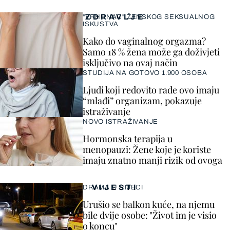
ZDRAVLJE
"VRHUNAC" ŽENSKOG SEKSUALNOG
ISKUSTVA
Kako do vaginalnog orgazma?
Samo 18 % žena može ga doživjeti
isključivo na ovaj način
STUDIJA NA GOTOVO 1.900 OSOBA
Ljudi koji redovito rade ovo imaju
“mlađi” organizam, pokazuje
istraživanje
NOVO ISTRAŽIVANJE
Hormonska terapija u
menopauzi: Žene koje je koriste
imaju znatno manji rizik od ovoga
VIJESTI
DRAMA U RIJECI
Urušio se balkon kuće, na njemu
bile dvije osobe: "Život im je visio
o koncu"