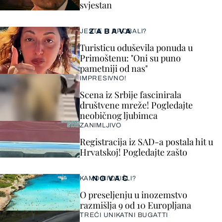
svjestan
ZABAVA
JESTE LI PROBALI?
Turisticu oduševila ponuda u
Primoštenu: "Oni su puno
pametniji od nas"
IMPRESIVNO!
Scena iz Srbije fascinirala
društvene mreže! Pogledajte
neobičnog ljubimca
ZANIMLJIVO
Registracija iz SAD-a postala hit u
Hrvatskoj! Pogledajte zašto
NOVAC
KAMO BI OTIŠLI?
O preseljenju u inozemstvo
razmišlja 9 od 10 Europljana
TREĆI UNIKATNI BUGATTI