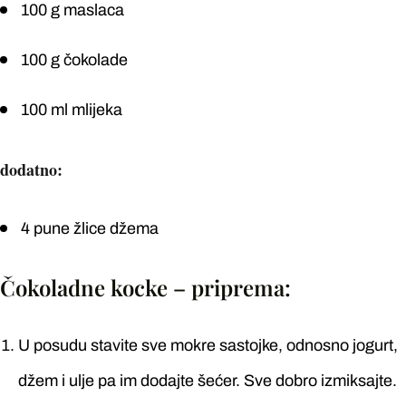
100 g maslaca
100 g čokolade
100 ml mlijeka
dodatno:
4 pune žlice džema
Čokoladne kocke – priprema:
U posudu stavite sve mokre sastojke, odnosno jogurt,
džem i ulje pa im dodajte šećer. Sve dobro izmiksajte.