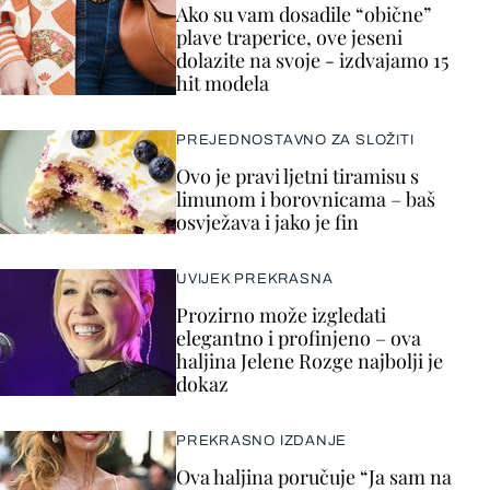
Ako su vam dosadile “obične”
plave traperice, ove jeseni
dolazite na svoje - izdvajamo 15
hit modela
PREJEDNOSTAVNO ZA SLOŽITI
Ovo je pravi ljetni tiramisu s
limunom i borovnicama – baš
osvježava i jako je fin
UVIJEK PREKRASNA
Prozirno može izgledati
elegantno i profinjeno – ova
haljina Jelene Rozge najbolji je
dokaz
PREKRASNO IZDANJE
Ova haljina poručuje “Ja sam na