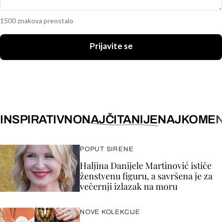
1500 znakova preostalo
Prijavite se
INSPIRATIVNO
NAJČITANIJE
NAJKOMEN
POPUT SIRENE
Haljina Danijele Martinović ističe
ženstvenu figuru, a savršena je za
večernji izlazak na moru
NOVE KOLEKCIJE