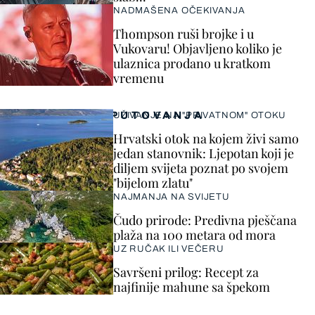
NADMAŠENA OČEKIVANJA
Thompson ruši brojke i u
Vukovaru! Objavljeno koliko je
ulaznica prodano u kratkom
vremenu
PUTOVANJA
UŽIVANJE NA "PRIVATNOM" OTOKU
Hrvatski otok na kojem živi samo
jedan stanovnik: Ljepotan koji je
diljem svijeta poznat po svojem
"bijelom zlatu"
NAJMANJA NA SVIJETU
Čudo prirode: Predivna pješčana
plaža na 100 metara od mora
UZ RUČAK ILI VEČERU
Savršeni prilog: Recept za
najfinije mahune sa špekom