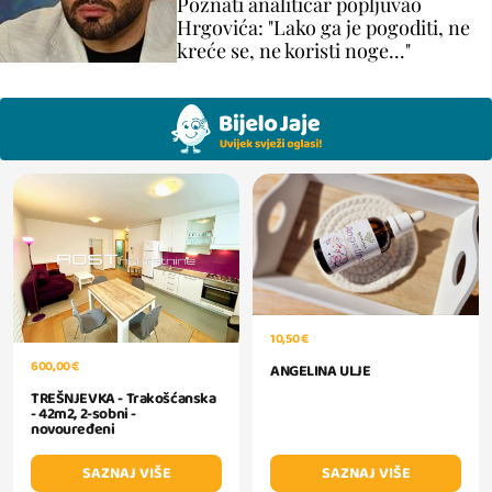
Poznati analitičar popljuvao
Hrgovića: "Lako ga je pogoditi, ne
kreće se, ne koristi noge..."
10,50 €
600,00 €
ANGELINA ULJE
TREŠNJEVKA - Trakošćanska
- 42m2, 2-sobni -
novouređeni
SAZNAJ VIŠE
SAZNAJ VIŠE