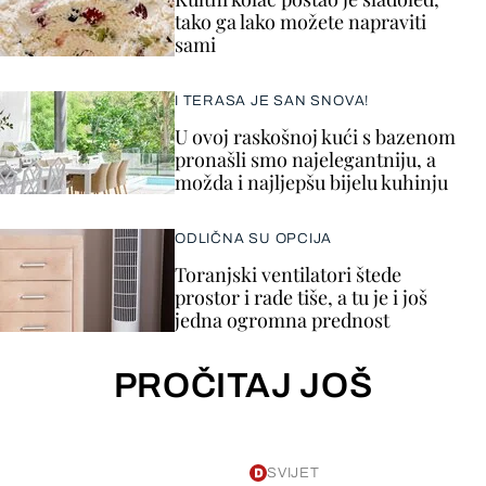
tako ga lako možete napraviti
sami
I TERASA JE SAN SNOVA!
U ovoj raskošnoj kući s bazenom
pronašli smo najelegantniju, a
možda i najljepšu bijelu kuhinju
ODLIČNA SU OPCIJA
Toranjski ventilatori štede
prostor i rade tiše, a tu je i još
jedna ogromna prednost
PROČITAJ JOŠ
SVIJET