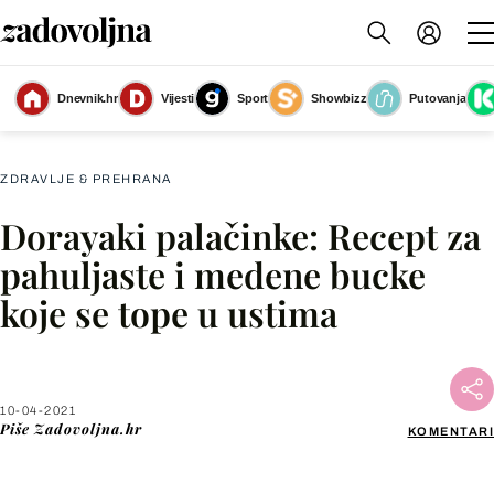
Dnevnik.hr
Vijesti
Sport
Showbizz
Putovanja
Slika nije dostupna
ZDRAVLJE & PREHRANA
Dorayaki palačinke: Recept za
Facebook
pahuljaste i medene bucke
koje se tope u ustima
X
WhatsApp
10-04-2021
Piše
Zadovoljna.hr
KOMENTARI
Viber