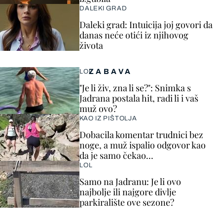
DALEKI GRAD
Daleki grad: Intuicija joj govori da
danas neće otići iz njihovog
života
ZABAVA
LOL
"Je li živ, zna li se?": Snimka s
Jadrana postala hit, radi li i vaš
muž ovo?
KAO IZ PIŠTOLJA
Dobacila komentar trudnici bez
noge, a muž ispalio odgovor kao
da je samo čekao…
LOL
Samo na Jadranu: Je li ovo
najbolje ili najgore divlje
parkiralište ove sezone?