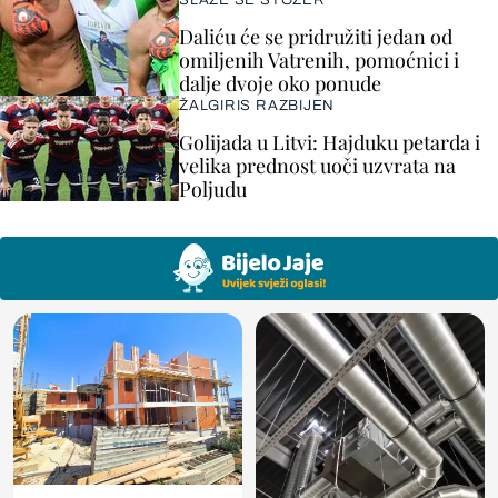
SLAŽE SE STOŽER
Daliću će se pridružiti jedan od
omiljenih Vatrenih, pomoćnici i
dalje dvoje oko ponude
ŽALGIRIS RAZBIJEN
Golijada u Litvi: Hajduku petarda i
velika prednost uoči uzvrata na
Poljudu