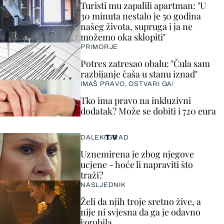
Turisti mu zapalili apartman: "U
30 minuta nestalo je 50 godina
našeg života, supruga i ja ne
možemo oka sklopiti"
PRIMORJE
Potres zatresao obalu: "Čula sam
razbijanje čaša u stanu iznad"
IMAŠ PRAVO, OSTVARI GA!
Tko ima pravo na inkluzivni
dodatak? Može se dobiti i 720 eura
TV
DALEKI GRAD
Uznemirena je zbog njegove
ucjene - hoće li napraviti što
traži?
NASLJEDNIK
Želi da njih troje sretno žive, a
nije ni svjesna da ga je odavno
izgubila