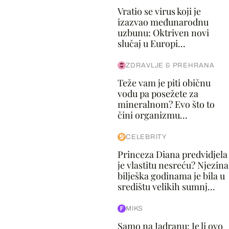
Vratio se virus koji je
izazvao međunarodnu
uzbunu: Oktriven novi
slučaj u Europi...
ZDRAVLJE & PREHRANA
Teže vam je piti običnu
vodu pa posežete za
mineralnom? Evo što to
čini organizmu...
CELEBRITY
Princeza Diana predvidjela
je vlastitu nesreću? Njezina
bilješka godinama je bila u
središtu velikih sumnj...
MIKS
Samo na Jadranu: Je li ovo