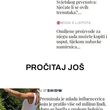
Svjetskog prvenstva:
Sjećate li se ovih
trenutaka?...
MODA & LJEPOTA
Omiljene proizvode za
njegu sada možete kupiti i
usput, tijekom nabavke
namirnica...
PROČITAJ JOŠ
SHOW
U 27. GODINI
Preminula je mlada influencerica
koju je pratilo više od milijun ljudi,
dugo se borila s opakom bolešću