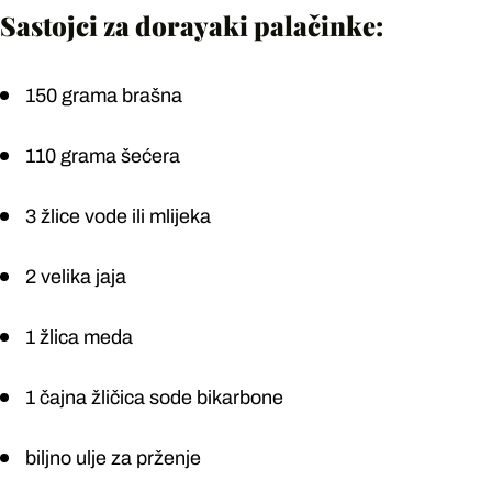
Sastojci za dorayaki palačinke:
150 grama brašna
110 grama šećera
3 žlice vode ili mlijeka
2 velika jaja
1 žlica meda
1 čajna žličica sode bikarbone
biljno ulje za prženje