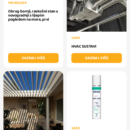
195.000,00 €
Okrug Gornji, raskošni stan u
novogradnji s lijepim
pogledom na more, prvi
1,00 €
HVAC SUSTAVI
SAZNAJ VIŠE
SAZNAJ VIŠE
3,85 €