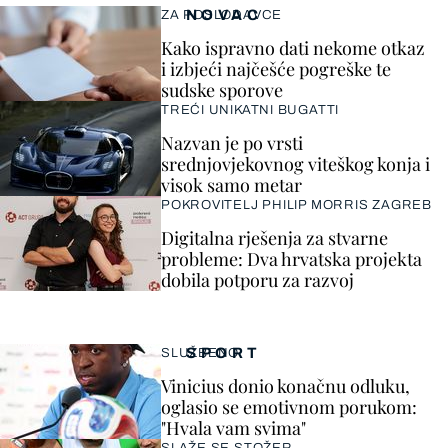
NOVAC
ZA POSLODAVCE
Kako ispravno dati nekome otkaz
i izbjeći najčešće pogreške te
sudske sporove
TREĆI UNIKATNI BUGATTI
Nazvan je po vrsti
srednjovjekovnog viteškog konja i
visok samo metar
POKROVITELJ PHILIP MORRIS ZAGREB
Digitalna rješenja za stvarne
probleme: Dva hrvatska projekta
dobila potporu za razvoj
SPORT
SLUŽBENO
Vinicius donio konačnu odluku,
oglasio se emotivnom porukom:
"Hvala vam svima"