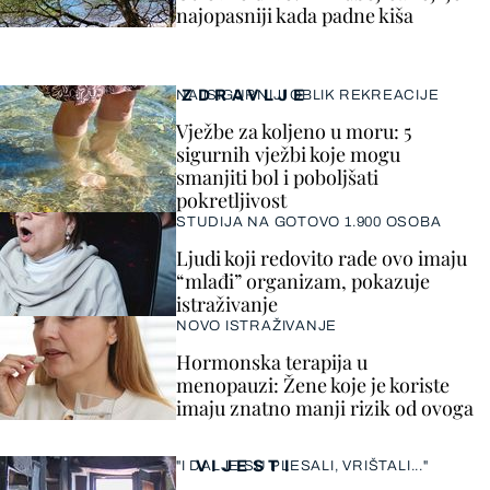
najopasniji kada padne kiša
ZDRAVLJE
NAJSIGURNIJI OBLIK REKREACIJE
Vježbe za koljeno u moru: 5
sigurnih vježbi koje mogu
smanjiti bol i poboljšati
pokretljivost
STUDIJA NA GOTOVO 1.900 OSOBA
Ljudi koji redovito rade ovo imaju
“mlađi” organizam, pokazuje
istraživanje
NOVO ISTRAŽIVANJE
Hormonska terapija u
menopauzi: Žene koje je koriste
imaju znatno manji rizik od ovoga
VIJESTI
"I DALJE SU PLESALI, VRIŠTALI..."