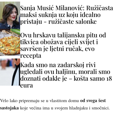
Sanja Musić Milanović: Ružičasta
maksi suknja uz koju idealno
pristaju - ružičaste salonke
Ovu hrskavu talijansku pitu od
tikvica obožava cijeli svijet i
savršen je ljetni ručak, evo
recepta
Kada smo na zadarskoj rivi
ugledali ovu haljinu, morali smo
doznati odakle je – košta samo 18
eura
od svega šest
Vrlo lako pripremaju se u vlastitom domu
sastojaka
koje većina ima u svojem hladnjaku i smočnici.