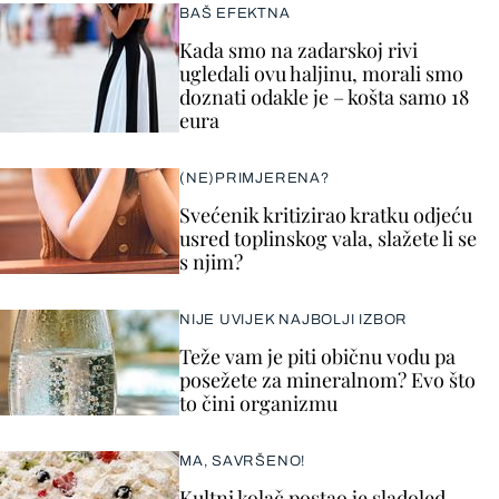
BAŠ EFEKTNA
Kada smo na zadarskoj rivi
ugledali ovu haljinu, morali smo
doznati odakle je – košta samo 18
eura
(NE)PRIMJERENA?
Svećenik kritizirao kratku odjeću
usred toplinskog vala, slažete li se
s njim?
NIJE UVIJEK NAJBOLJI IZBOR
Teže vam je piti običnu vodu pa
posežete za mineralnom? Evo što
to čini organizmu
MA, SAVRŠENO!
Kultni kolač postao je sladoled,