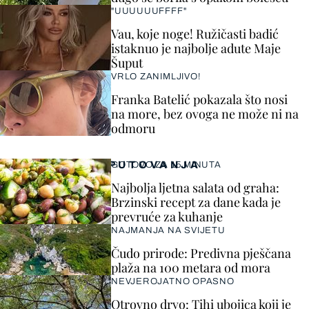
"UUUUUUFFFF"
Vau, koje noge! Ružičasti badić
istaknuo je najbolje adute Maje
Šuput
VRLO ZANIMLJIVO!
Franka Batelić pokazala što nosi
na more, bez ovoga ne može ni na
odmoru
PUTOVANJA
GOTOVO ZA 15 MINUTA
Najbolja ljetna salata od graha:
Brzinski recept za dane kada je
prevruće za kuhanje
NAJMANJA NA SVIJETU
Čudo prirode: Predivna pješčana
plaža na 100 metara od mora
NEVJEROJATNO OPASNO
Otrovno drvo: Tihi ubojica koji je