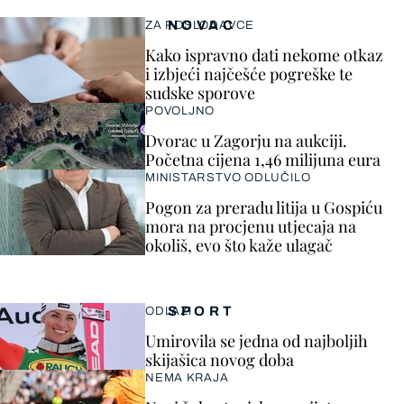
NOVAC
ZA POSLODAVCE
Kako ispravno dati nekome otkaz
i izbjeći najčešće pogreške te
sudske sporove
POVOLJNO
Dvorac u Zagorju na aukciji.
Početna cijena 1,46 milijuna eura
MINISTARSTVO ODLUČILO
Pogon za preradu litija u Gospiću
mora na procjenu utjecaja na
okoliš, evo što kaže ulagač
SPORT
ODLAZI
Umirovila se jedna od najboljih
skijašica novog doba
NEMA KRAJA