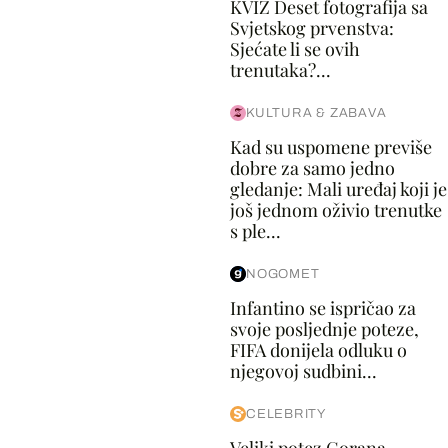
KVIZ Deset fotografija sa
Svjetskog prvenstva:
Sjećate li se ovih
trenutaka?...
KULTURA & ZABAVA
Kad su uspomene previše
dobre za samo jedno
gledanje: Mali uređaj koji je
još jednom oživio trenutke
s ple...
NOGOMET
Infantino se ispričao za
svoje posljednje poteze,
FIFA donijela odluku o
njegovoj sudbini...
CELEBRITY