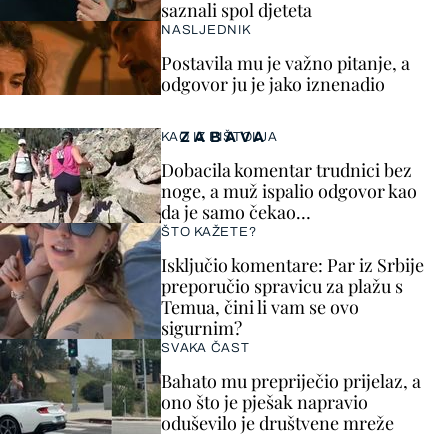
saznali spol djeteta
NASLJEDNIK
Postavila mu je važno pitanje, a
odgovor ju je jako iznenadio
ZABAVA
KAO IZ PIŠTOLJA
Dobacila komentar trudnici bez
noge, a muž ispalio odgovor kao
da je samo čekao…
ŠTO KAŽETE?
Isključio komentare: Par iz Srbije
preporučio spravicu za plažu s
Temua, čini li vam se ovo
sigurnim?
SVAKA ČAST
Bahato mu prepriječio prijelaz, a
ono što je pješak napravio
oduševilo je društvene mreže