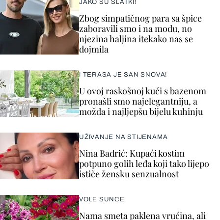
JAKO SU SLATKI!
Zbog simpatičnog para sa špice
zaboravili smo i na modu, no
njezina haljina itekako nas se
dojmila
I TERASA JE SAN SNOVA!
U ovoj raskošnoj kući s bazenom
pronašli smo najelegantniju, a
možda i najljepšu bijelu kuhinju
UŽIVANJE NA STIJENAMA
Nina Badrić: Kupaći kostim
potpuno golih leđa koji tako lijepo
ističe žensku senzualnost
VOLE SUNCE
Nama smeta paklena vrućina, ali