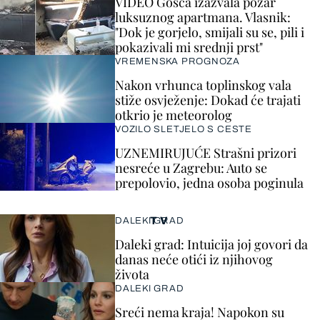
VIDEO Gošća izazvala požar
luksuznog apartmana. Vlasnik:
"Dok je gorjelo, smijali su se, pili i
pokazivali mi srednji prst"
VREMENSKA PROGNOZA
Nakon vrhunca toplinskog vala
stiže osvježenje: Dokad će trajati
otkrio je meteorolog
VOZILO SLETJELO S CESTE
UZNEMIRUJUĆE Strašni prizori
nesreće u Zagrebu: Auto se
prepolovio, jedna osoba poginula
TV
DALEKI GRAD
Daleki grad: Intuicija joj govori da
danas neće otići iz njihovog
života
DALEKI GRAD
Sreći nema kraja! Napokon su