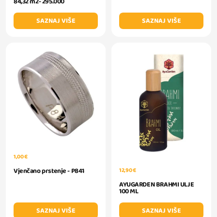
84,32 m2- 295.000
SAZNAJ VIŠE
SAZNAJ VIŠE
1,00 €
12,90 €
Vjenčano prstenje - P841
AYUGARDEN BRAHMI ULJE
100 ML
SAZNAJ VIŠE
SAZNAJ VIŠE