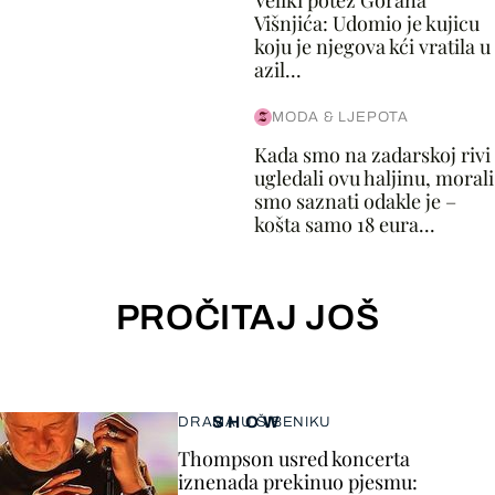
Veliki potez Gorana
Višnjića: Udomio je kujicu
koju je njegova kći vratila u
azil...
MODA & LJEPOTA
Kada smo na zadarskoj rivi
ugledali ovu haljinu, morali
smo saznati odakle je –
košta samo 18 eura...
PROČITAJ JOŠ
SHOW
DRAMA U ŠIBENIKU
Thompson usred koncerta
iznenada prekinuo pjesmu: