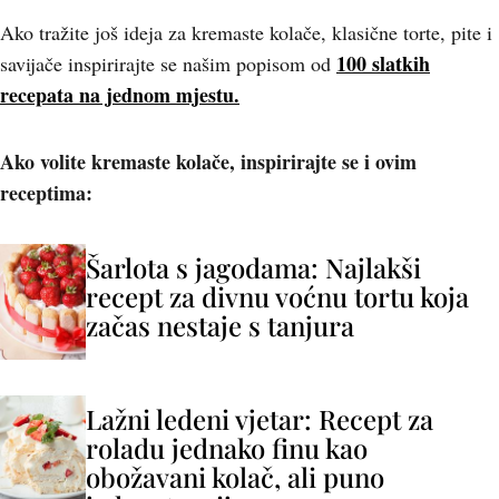
Ako tražite još ideja za kremaste kolače, klasične torte, pite i
100 slatkih
savijače inspirirajte se našim popisom od
recepata na jednom mjestu.
Ako volite kremaste kolače, inspirirajte se i ovim
receptima:
Šarlota s jagodama: Najlakši
recept za divnu voćnu tortu koja
začas nestaje s tanjura
Lažni ledeni vjetar: Recept za
roladu jednako finu kao
obožavani kolač, ali puno