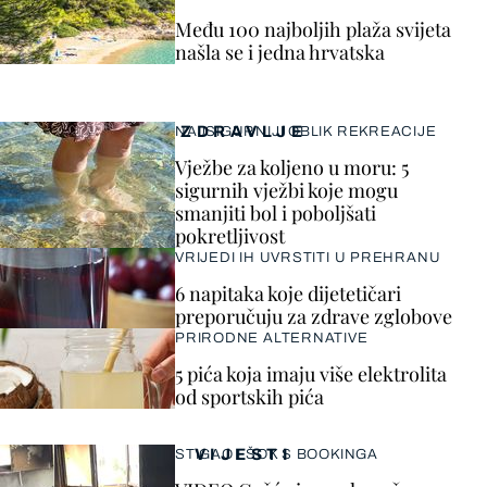
Među 100 najboljih plaža svijeta
našla se i jedna hrvatska
ZDRAVLJE
NAJSIGURNIJI OBLIK REKREACIJE
Vježbe za koljeno u moru: 5
sigurnih vježbi koje mogu
smanjiti bol i poboljšati
pokretljivost
VRIJEDI IH UVRSTITI U PREHRANU
6 napitaka koje dijetetičari
preporučuju za zdrave zglobove
PRIRODNE ALTERNATIVE
5 pića koja imaju više elektrolita
od sportskih pića
VIJESTI
STIGAO I ŠOK S BOOKINGA