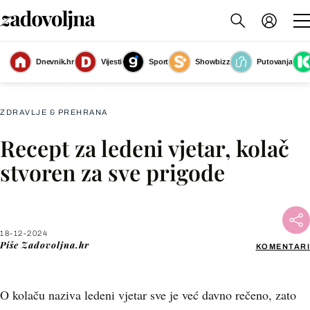
Dnevnik.hr
Vijesti
Sport
Showbizz
Putovanja
Ledeni vjetar
(Foto: Shutterstock)
ZDRAVLJE & PREHRANA
Recept za ledeni vjetar, kolač
Facebook
stvoren za sve prigode
X
18-12-2024
WhatsApp
Piše
Zadovoljna.hr
KOMENTARI
Viber
O kolaču naziva ledeni vjetar sve je već davno rečeno, zato