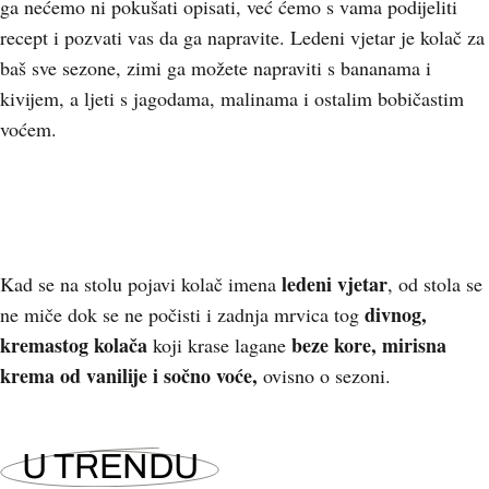
ga nećemo ni pokušati opisati, već ćemo s vama podijeliti
recept i pozvati vas da ga napravite. Ledeni vjetar je kolač za
baš sve sezone, zimi ga možete napraviti s bananama i
kivijem, a ljeti s jagodama, malinama i ostalim bobičastim
voćem.
ledeni vjetar
Kad se na stolu pojavi kolač imena
, od stola se
divnog,
ne miče dok se ne počisti i zadnja mrvica tog
kremastog kolača
beze kore, mirisna
koji krase lagane
krema od vanilije i sočno voće,
ovisno o sezoni.
U TRENDU