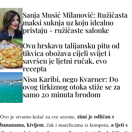
Sanja Musić Milanović: Ružičasta
maksi suknja uz koju idealno
pristaju - ružičaste salonke
Ovu hrskavu talijansku pitu od
tikvica obožava cijeli svijet i
savršen je ljetni ručak, evo
recepta
Nisu Karibi, nego Kvarner: Do
ovog tirkiznog otoka stiže se za
samo 20 minuta brodom
zimi je odličan s
Ovo je stvarno kolač za sve sezone,
bananama, kivijem
a ljeti s
, čak i marelicama iz kompota,