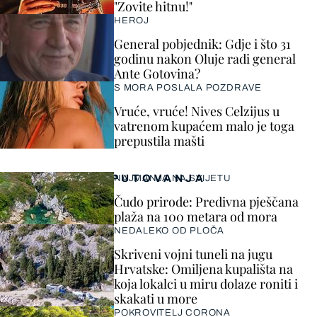
"Zovite hitnu!"
HEROJ
General pobjednik: Gdje i što 31
godinu nakon Oluje radi general
Ante Gotovina?
S MORA POSLALA POZDRAVE
Vruće, vruće! Nives Celzijus u
vatrenom kupaćem malo je toga
prepustila mašti
PUTOVANJA
NAJMANJA NA SVIJETU
Čudo prirode: Predivna pješčana
plaža na 100 metara od mora
NEDALEKO OD PLOČA
Skriveni vojni tuneli na jugu
Hrvatske: Omiljena kupališta na
koja lokalci u miru dolaze roniti i
skakati u more
POKROVITELJ CORONA