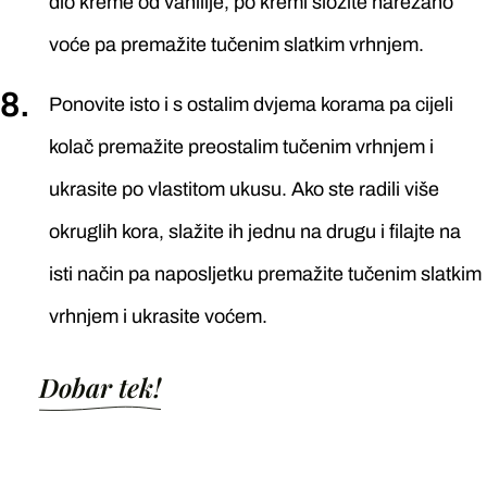
dio kreme od vanilije, po kremi složite narezano
voće pa premažite tučenim slatkim vrhnjem.
Ponovite isto i s ostalim dvjema korama pa cijeli
kolač premažite preostalim tučenim vrhnjem i
ukrasite po vlastitom ukusu. Ako ste radili više
okruglih kora, slažite ih jednu na drugu i filajte na
isti način pa naposljetku premažite tučenim slatkim
vrhnjem i ukrasite voćem.
Dobar tek!