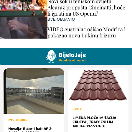
Novi šok u teniskom svijetu:
Alcaraz propušta Cincinatti, hoće
li igrati na US Openu?
SVE OBJAVIO
VIDEO Australac ošišao Modrića i
pokazao novu Lukinu frizuru
8,00 €
LIMENA PLOČA IMITACIJA
295.000,00 €
CRIJEPA , TRAPEZNI LIM
AKCIJA 0977712656
Novalja- Babe- I kat- AP 2-