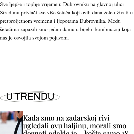
Sve ljepše i toplije vrijeme u Dubrovniku na glavnoj ulici
Stradunu privlači sve više šetača koji ovih dana žele uživati u
pretproljetnom vremenu i ljepotama Dubrovnika. Među
šetačima zapazili smo jednu damu u bijeloj kombinaciji koja
nas je osvojila svojom pojavom.
+
4
U TRENDU
Kada smo na zadarskoj rivi
ugledali ovu haljinu, morali smo
doznati odakle je – košta samo 18