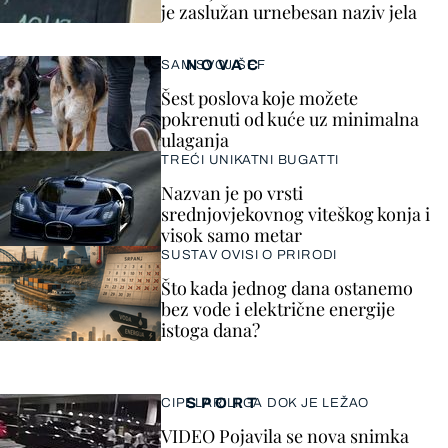
je zaslužan urnebesan naziv jela
NOVAC
SAM SVOJ ŠEF
Šest poslova koje možete
pokrenuti od kuće uz minimalna
ulaganja
TREĆI UNIKATNI BUGATTI
Nazvan je po vrsti
srednjovjekovnog viteškog konja i
visok samo metar
SUSTAV OVISI O PRIRODI
Što kada jednog dana ostanemo
bez vode i električne energije
istoga dana?
SPORT
CIPELARILI GA DOK JE LEŽAO
VIDEO Pojavila se nova snimka