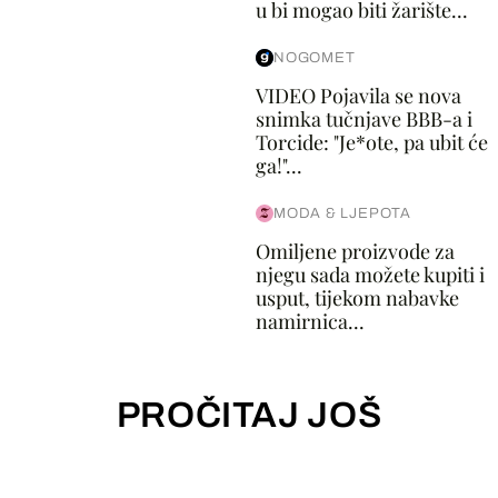
u bi mogao biti žarište...
NOGOMET
VIDEO Pojavila se nova
snimka tučnjave BBB-a i
Torcide: "Je*ote, pa ubit će
ga!"...
MODA & LJEPOTA
Omiljene proizvode za
njegu sada možete kupiti i
usput, tijekom nabavke
namirnica...
PROČITAJ JOŠ