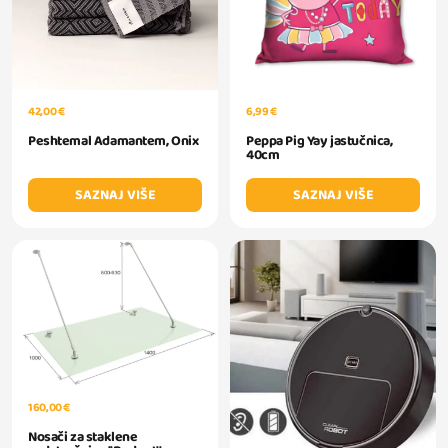
42,00 €
6,99 €
Peshtemal Adamantem, Onix
Peppa Pig Yay jastučnica,
40cm
SAZNAJ VIŠE
SAZNAJ VIŠE
160,00 €
Nosači za staklene