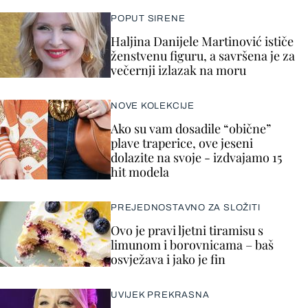
POPUT SIRENE
Haljina Danijele Martinović ističe
ženstvenu figuru, a savršena je za
večernji izlazak na moru
NOVE KOLEKCIJE
Ako su vam dosadile “obične”
plave traperice, ove jeseni
dolazite na svoje - izdvajamo 15
hit modela
PREJEDNOSTAVNO ZA SLOŽITI
Ovo je pravi ljetni tiramisu s
limunom i borovnicama – baš
osvježava i jako je fin
UVIJEK PREKRASNA