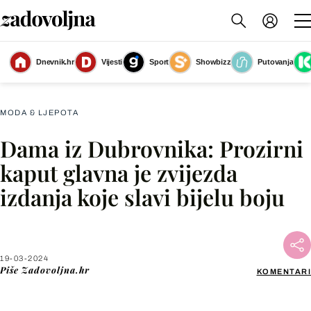
Dnevnik.hr
Vijesti
Sport
Showbizz
Putovanja
Street style dame u bijelom iz Dubrovnika
(Foto: Tonci Plazibat/Cropix)
MODA & LJEPOTA
Dama iz Dubrovnika: Prozirni
Facebook
kaput glavna je zvijezda
izdanja koje slavi bijelu boju
X
WhatsApp
19-03-2024
Piše
Zadovoljna.hr
KOMENTARI
Viber