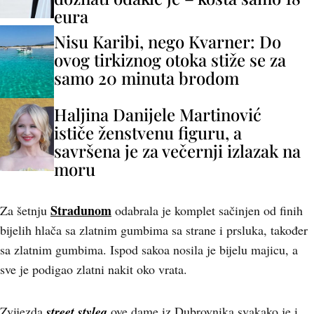
eura
Nisu Karibi, nego Kvarner: Do
ovog tirkiznog otoka stiže se za
samo 20 minuta brodom
Haljina Danijele Martinović
ističe ženstvenu figuru, a
savršena je za večernji izlazak na
moru
Stradunom
Za šetnju
odabrala je komplet sačinjen od finih
bijelih hlača sa zlatnim gumbima sa strane i prsluka, također
sa zlatnim gumbima. Ispod sakoa nosila je bijelu majicu, a
sve je podigao zlatni nakit oko vrata.
Zvijezda
street stylea
ove dame iz Dubrovnika svakako je i