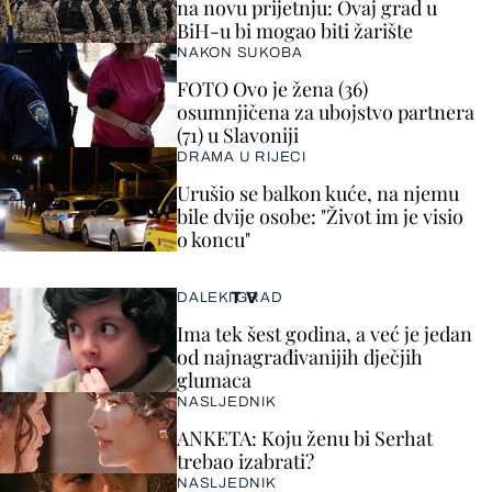
na novu prijetnju: Ovaj grad u
BiH-u bi mogao biti žarište
NAKON SUKOBA
FOTO Ovo je žena (36)
osumnjičena za ubojstvo partnera
(71) u Slavoniji
DRAMA U RIJECI
Urušio se balkon kuće, na njemu
bile dvije osobe: "Život im je visio
o koncu"
TV
DALEKI GRAD
Ima tek šest godina, a već je jedan
od najnagrađivanijih dječjih
glumaca
NASLJEDNIK
ANKETA: Koju ženu bi Serhat
trebao izabrati?
NASLJEDNIK