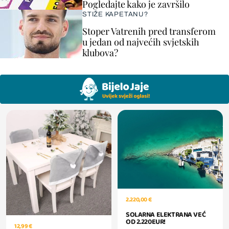
Pogledajte kako je završilo
STIŽE KAPETANU?
Stoper Vatrenih pred transferom
u jedan od najvećih svjetskih
klubova?
2.220,00 €
SOLARNA ELEKTRANA VEĆ
OD 2.220EUR!
12,99 €