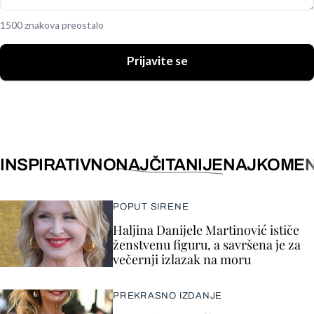
1500 znakova preostalo
Prijavite se
INSPIRATIVNO
NAJČITANIJE
NAJKOMEN
POPUT SIRENE
Haljina Danijele Martinović ističe
ženstvenu figuru, a savršena je za
večernji izlazak na moru
PREKRASNO IZDANJE