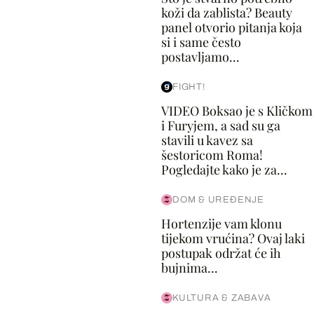
koži da zablista? Beauty
panel otvorio pitanja koja
si i same često
postavljamo...
FIGHT!
VIDEO Boksao je s Kličkom
i Furyjem, a sad su ga
stavili u kavez sa
šestoricom Roma!
Pogledajte kako je za...
DOM & UREĐENJE
Hortenzije vam klonu
tijekom vrućina? Ovaj laki
postupak održat će ih
bujnima...
KULTURA & ZABAVA