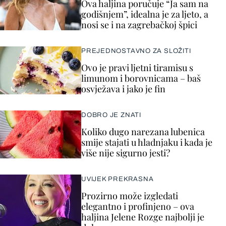
Ova haljina poručuje “Ja sam na
godišnjem”, idealna je za ljeto, a
nosi se i na zagrebačkoj špici
PREJEDNOSTAVNO ZA SLOŽITI
Ovo je pravi ljetni tiramisu s
limunom i borovnicama – baš
osvježava i jako je fin
DOBRO JE ZNATI
Koliko dugo narezana lubenica
smije stajati u hladnjaku i kada je
više nije sigurno jesti?
UVIJEK PREKRASNA
Prozirno može izgledati
elegantno i profinjeno – ova
haljina Jelene Rozge najbolji je