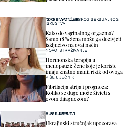
ZDRAVLJE
"VRHUNAC" ŽENSKOG SEKSUALNOG
ISKUSTVA
Kako do vaginalnog orgazma?
Samo 18 % žena može ga doživjeti
isključivo na ovaj način
NOVO ISTRAŽIVANJE
Hormonska terapija u
menopauzi: Žene koje je koriste
imaju znatno manji rizik od ovoga
PIŠE LIJEČNIK
Fibrilacija atrija i prognoza:
Koliko se dugo može živjeti s
ovom dijagnozom?
VIJESTI
BURE BARUTA
Ukrajinski stručnjak upozorava