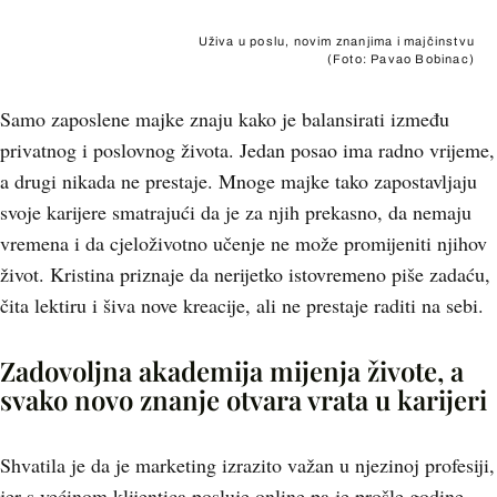
Uživa u poslu, novim znanjima i majčinstvu
(Foto: Pavao Bobinac)
Samo zaposlene majke znaju kako je balansirati između
privatnog i poslovnog života. Jedan posao ima radno vrijeme,
a drugi nikada ne prestaje. Mnoge majke tako zapostavljaju
svoje karijere smatrajući da je za njih prekasno, da nemaju
vremena i da cjeloživotno učenje ne može promijeniti njihov
život. Kristina priznaje da nerijetko istovremeno piše zadaću,
čita lektiru i šiva nove kreacije, ali ne prestaje raditi na sebi.
Zadovoljna akademija mijenja živote, a
svako novo znanje otvara vrata u karijeri
Shvatila je da je marketing izrazito važan u njezinoj profesiji,
jer s većinom klijentica posluje online pa je prošle godine