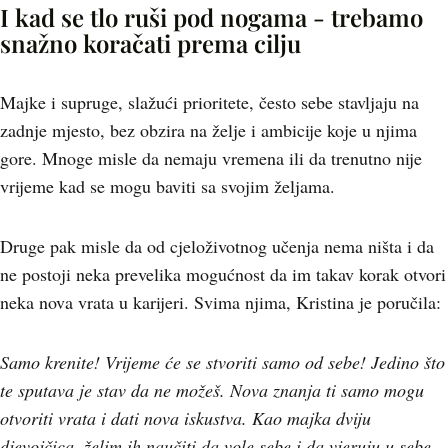
I kad se tlo ruši pod nogama - trebamo
snažno koračati prema cilju
Majke i supruge, slažući prioritete, često sebe stavljaju na
zadnje mjesto, bez obzira na želje i ambicije koje u njima
gore. Mnoge misle da nemaju vremena ili da trenutno nije
vrijeme kad se mogu baviti sa svojim željama.
Druge pak misle da od cjeloživotnog učenja nema ništa i da
ne postoji neka prevelika mogućnost da im takav korak otvori
neka nova vrata u karijeri. Svima njima, Kristina je poručila:
Samo krenite! Vrijeme će se stvoriti samo od sebe! Jedino što
te sputava je stav da ne možeš. Nova znanja ti samo mogu
otvoriti vrata i dati nova iskustva. Kao majka dviju
djevojčica, želim ih naučiti da vole sebe i da vjeruju u sebe.