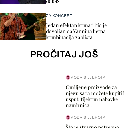
dokaz
ZA KONCERT
Jedan efektan komad bio je
dovoljan da Vannina ljetna
kombinacija zablista
PROČITAJ JOŠ
MODA & LJEPOTA
Omiljene proizvode za
njegu sada možete kupiti i
usput, tijekom nabavke
namirnica...
MODA & LJEPOTA
Što je stvarno potrebno