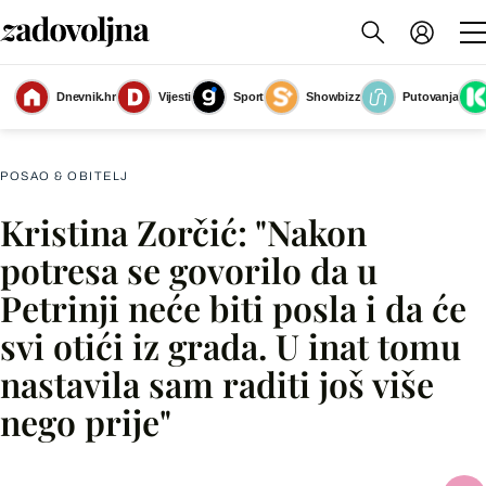
Kristina Zorčić je majka dviju djevojčica, magistra Tekstilne tehnologije i
Dnevnik.hr
Vijesti
Sport
Showbizz
Putovanja
vlasnica petrinjskog brenda GiVa design
(Foto: Pavao Bobinac)
POSAO & OBITELJ
Kristina Zorčić: "Nakon
Facebook
potresa se govorilo da u
Petrinji neće biti posla i da će
X
svi otići iz grada. U inat tomu
nastavila sam raditi još više
WhatsApp
nego prije"
Viber