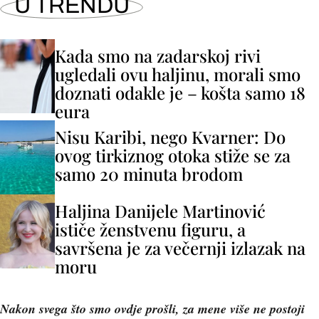
U TRENDU
Kada smo na zadarskoj rivi
ugledali ovu haljinu, morali smo
doznati odakle je – košta samo 18
eura
Nisu Karibi, nego Kvarner: Do
ovog tirkiznog otoka stiže se za
samo 20 minuta brodom
Haljina Danijele Martinović
ističe ženstvenu figuru, a
savršena je za večernji izlazak na
moru
Nakon svega što smo ovdje prošli, za mene više ne postoji