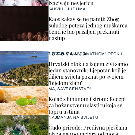
izazivaju nevjericu
KAKVIH LJUDI IMA!
Kaos kakav se ne pamti: Zbog
suludog poteza jednog muškarca
bend je bio prisiljen prekinuti
nastup
PUTOVANJA
UŽIVANJE NA "PRIVATNOM" OTOKU
Hrvatski otok na kojem živi samo
jedan stanovnik: Ljepotan koji je
diljem svijeta poznat po svojem
"bijelom zlatu"
MA, SAVRŠENSTVO!
Kolač s limunom i sirom: Recept
za božanstvenu slasticu koja se
topi u ustima
NAJMANJA NA SVIJETU
Čudo prirode: Predivna pješčana
plaža na 100 metara od mora