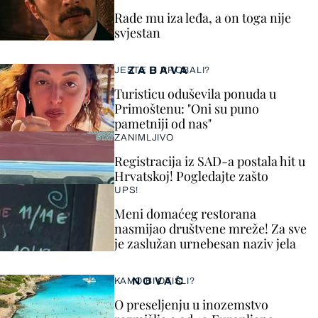
Rade mu iza leđa, a on toga nije
svjestan
ZABAVA
JESTE LI PROBALI?
Turisticu oduševila ponuda u
Primoštenu: "Oni su puno
pametniji od nas"
ZANIMLJIVO
Registracija iz SAD-a postala hit u
Hrvatskoj! Pogledajte zašto
UPS!
Meni domaćeg restorana
nasmijao društvene mreže! Za sve
je zaslužan urnebesan naziv jela
NOVAC
KAMO BI OTIŠLI?
O preseljenju u inozemstvo