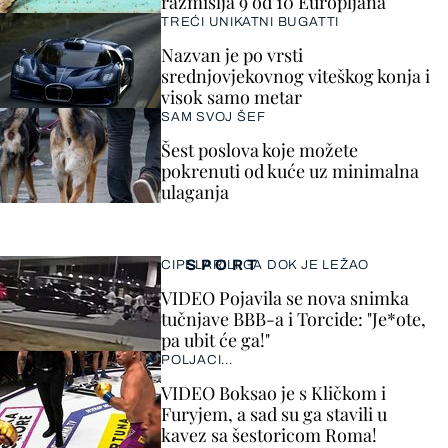
razmišlja 9 od 10 Europljana
TREĆI UNIKATNI BUGATTI
Nazvan je po vrsti
srednjovjekovnog viteškog konja i
visok samo metar
SAM SVOJ ŠEF
Šest poslova koje možete
pokrenuti od kuće uz minimalna
ulaganja
SPORT
CIPELARILI GA DOK JE LEŽAO
VIDEO Pojavila se nova snimka
tučnjave BBB-a i Torcide: "Je*ote,
pa ubit će ga!"
POLJACI...
VIDEO Boksao je s Kličkom i
Furyjem, a sad su ga stavili u
kavez sa šestoricom Roma!