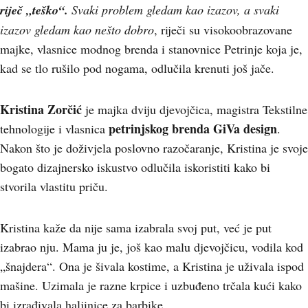
riječ „teško“.
Svaki problem gledam kao izazov, a svaki
izazov gledam kao nešto dobro
, riječi su visokoobrazovane
majke, vlasnice modnog brenda i stanovnice Petrinje koja je,
kad se tlo rušilo pod nogama, odlučila krenuti još jače.
Kristina Zorčić
je majka dviju djevojčica, magistra Tekstilne
petrinjskog brenda GiVa design
tehnologije i vlasnica
.
Nakon što je doživjela poslovno razočaranje, Kristina je svoje
bogato dizajnersko iskustvo odlučila iskoristiti kako bi
stvorila vlastitu priču.
Kristina kaže da nije sama izabrala svoj put, već je put
izabrao nju. Mama ju je, još kao malu djevojčicu, vodila kod
„šnajdera“. Ona je šivala kostime, a Kristina je uživala ispod
mašine. Uzimala je razne krpice i uzbuđeno trčala kući kako
bi izrađivala haljinice za barbike.