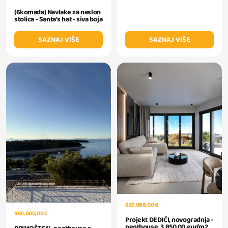
(6komada) Navlake za naslon
stolica - Santa's hat - siva boja
SAZNAJ VIŠE
SAZNAJ VIŠE
627.088,00 €
950.000,00 €
Projekt DEDIĆI, novogradnja -
penthouse, 3.850,00 eur/m2