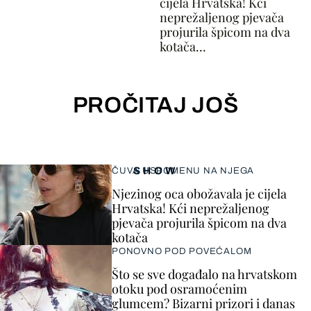
cijela Hrvatska! Kći
neprežaljenog pjevača
projurila špicom na dva
kotača...
PROČITAJ JOŠ
SHOW
ČUVA USPOMENU NA NJEGA
Njezinog oca obožavala je cijela
Hrvatska! Kći neprežaljenog
pjevača projurila špicom na dva
kotača
PONOVNO POD POVEĆALOM
Što se sve događalo na hrvatskom
otoku pod osramoćenim
glumcem? Bizarni prizori i danas