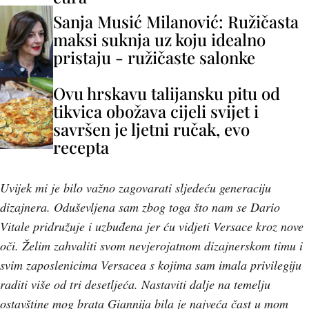
Sanja Musić Milanović: Ružičasta
maksi suknja uz koju idealno
pristaju - ružičaste salonke
Ovu hrskavu talijansku pitu od
tikvica obožava cijeli svijet i
savršen je ljetni ručak, evo
recepta
Uvijek mi je bilo važno zagovarati sljedeću generaciju
dizajnera. Oduševljena sam zbog toga što nam se Dario
Vitale pridružuje i uzbuđena jer ću vidjeti Versace kroz nove
oči. Želim zahvaliti svom nevjerojatnom dizajnerskom timu i
svim zaposlenicima Versacea s kojima sam imala privilegiju
raditi više od tri desetljeća. Nastaviti dalje na temelju
ostavštine mog brata Giannija bila je najveća čast u mom