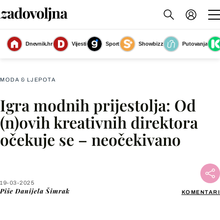
Donatella Versace nakon 27 godina odlazi s pozicije kreativne direktorice
Dnevnik.hr
Vijesti
Sport
Showbizz
Putovanja
Versacea
(Foto: Afp)
MODA & LJEPOTA
Igra modnih prijestolja: Od
Facebook
(n)ovih kreativnih direktora
očekuje se – neočekivano
X
WhatsApp
19-03-2025
Piše
Danijela Šimrak
KOMENTARI
Viber