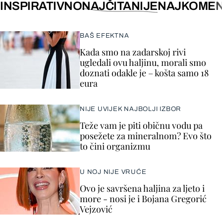
INSPIRATIVNO
NAJČITANIJE
NAJKOMEN
BAŠ EFEKTNA
Kada smo na zadarskoj rivi
ugledali ovu haljinu, morali smo
doznati odakle je – košta samo 18
eura
NIJE UVIJEK NAJBOLJI IZBOR
Teže vam je piti običnu vodu pa
posežete za mineralnom? Evo što
to čini organizmu
U NOJ NIJE VRUĆE
Ovo je savršena haljina za ljeto i
more - nosi je i Bojana Gregorić
Vejzović