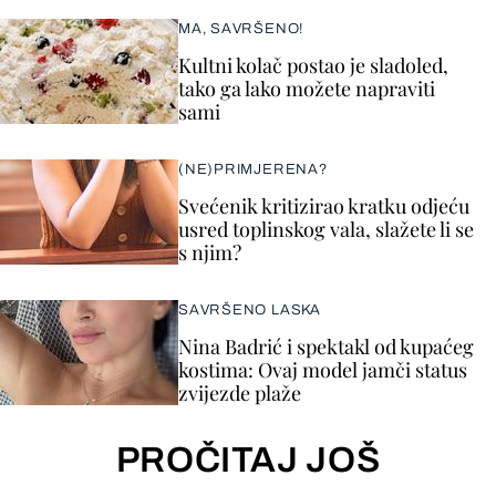
MA, SAVRŠENO!
Kultni kolač postao je sladoled,
tako ga lako možete napraviti
sami
(NE)PRIMJERENA?
Svećenik kritizirao kratku odjeću
usred toplinskog vala, slažete li se
s njim?
SAVRŠENO LASKA
Nina Badrić i spektakl od kupaćeg
kostima: Ovaj model jamči status
zvijezde plaže
PROČITAJ JOŠ