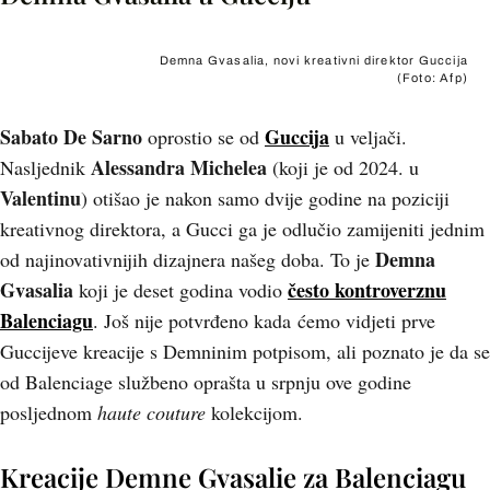
Demna Gvasalia, novi kreativni direktor Guccija
(Foto: Afp)
Sabato De Sarno
Guccija
oprostio se od
u veljači.
Alessandra Michelea
Nasljednik
(koji je od 2024. u
Valentinu
) otišao je nakon samo dvije godine na poziciji
kreativnog direktora, a Gucci ga je odlučio zamijeniti jednim
Demna
od najinovativnijih dizajnera našeg doba. To je
Gvasalia
često kontroverznu
koji je deset godina vodio
Balenciagu
. Još nije potvrđeno kada ćemo vidjeti prve
Guccijeve kreacije s Demninim potpisom, ali poznato je da se
od Balenciage službeno oprašta u srpnju ove godine
posljednom
haute couture
kolekcijom.
Kreacije Demne Gvasalie za Balenciagu