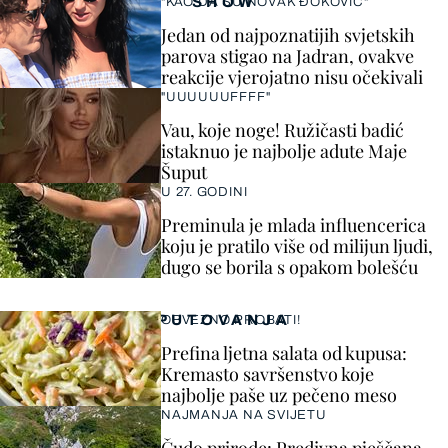
SHOW
"KAO DA SU NOVAK ĐOKOVIĆ"
Jedan od najpoznatijih svjetskih
parova stigao na Jadran, ovakve
reakcije vjerojatno nisu očekivali
"UUUUUUFFFF"
Vau, koje noge! Ružičasti badić
istaknuo je najbolje adute Maje
Šuput
U 27. GODINI
Preminula je mlada influencerica
koju je pratilo više od milijun ljudi,
dugo se borila s opakom bolešću
PUTOVANJA
OBVEZNO PROBATI!
Prefina ljetna salata od kupusa:
Kremasto savršenstvo koje
najbolje paše uz pečeno meso
NAJMANJA NA SVIJETU
Čudo prirode: Predivna pješčana