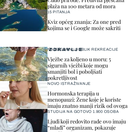
plaža na 100 metara od mora
15 PITANJA
Kviz općeg znanja: Za one pred
kojima se i Google može sakriti
ZDRAVLJE
NAJSIGURNIJI OBLIK REKREACIJE
Vježbe za koljeno u moru: 5
sigurnih vježbi koje mogu
smanjiti bol i poboljšati
pokretljivost
NOVO ISTRAŽIVANJE
Hormonska terapija u
menopauzi: Žene koje je koriste
imaju znatno manji rizik od ovoga
STUDIJA NA GOTOVO 1.900 OSOBA
Ljudi koji redovito rade ovo imaju
“mlađi” organizam, pokazuje