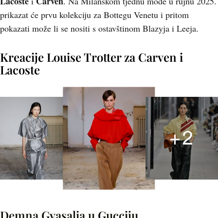
Lacoste
Carven
i
. Na Milanskom tjednu mode u rujnu 2025.
prikazat će prvu kolekciju za Bottegu Venetu i pritom
pokazati može li se nositi s ostavštinom Blazyja i Leeja.
Kreacije Louise Trotter za Carven i
Lacoste
+
2
Demna Gvasalia u Gucciju