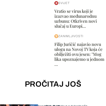
SVIJET
Vratio se virus koji je
izazvao međunarodnu
uzbunu: Otkriven novi
slučaj u Europi...
ZANIMLJIVOSTI
Filip Juričić najavio novu
ulogu na Novoj TV koja će
obilježiti ovu jesen: ''Mog
lika upoznajemo u jednom
...
PROČITAJ JOŠ