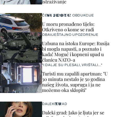
istraživanje
VIJESTI
ČEKA SE NALAZ OBDUKCIJE
U moru pronađeno tijelo:
Otkriveno o kome se radi
OBAVJEŠTAJNO UPOZORENJE
Uzbuna na istoku Europe: Rusija
bi mogla napasti, a poznato i
kada! Moguć i kopneni upad u
članicu NATO-a
"I DALJE SU PLESALI, VRIŠTALI..."
Turisti mu zapalili apartman: "U
30 minuta nestalo je 50 godina
našeg života, supruga i ja ne
možemo oka sklopiti"
TV
DALEKI GRAD
Daleki grad: Jako je ljuta jer se