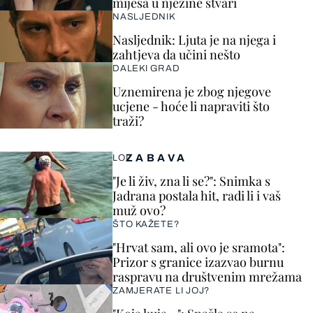
miješa u njezine stvari
NASLJEDNIK
Nasljednik: Ljuta je na njega i
zahtjeva da učini nešto
DALEKI GRAD
Uznemirena je zbog njegove
ucjene - hoće li napraviti što
traži?
ZABAVA
LOL
"Je li živ, zna li se?": Snimka s
Jadrana postala hit, radi li i vaš
muž ovo?
ŠTO KAŽETE?
"Hrvat sam, ali ovo je sramota":
Prizor s granice izazvao burnu
raspravu na društvenim mrežama
ZAMJERATE LI JOJ?