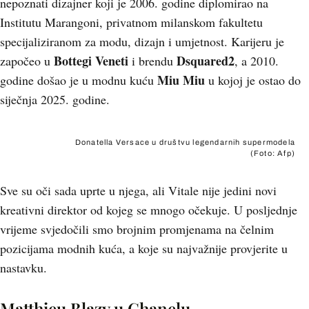
nepoznati dizajner koji je 2006. godine diplomirao na
Institutu Marangoni, privatnom milanskom fakultetu
specijaliziranom za modu, dizajn i umjetnost. Karijeru je
Bottegi Veneti
Dsquared2
započeo u
i brendu
, a 2010.
Miu Miu
godine došao je u modnu kuću
u kojoj je ostao do
siječnja 2025. godine.
Donatella Versace u društvu legendarnih supermodela
(Foto: Afp)
Sve su oči sada uprte u njega, ali Vitale nije jedini novi
kreativni direktor od kojeg se mnogo očekuje. U posljednje
vrijeme svjedočili smo brojnim promjenama na čelnim
pozicijama modnih kuća, a koje su najvažnije provjerite u
nastavku.
Matthieu Blazy u Chanelu