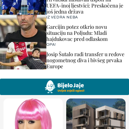
UEFA-inoj ljestvici: Preskočena je
još jedna država
IZ VEDRA NEBA
Garcijin potez otkrio novu
situaciju na Poljudu: Mladi
hajdukovac pred odlaskom
OPA!
Josip Šutalo radi transfer u redove
nogometnog diva i bivšeg prvaka
Europe