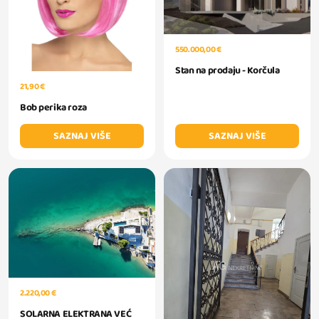
550.000,00 €
Stan na prodaju - Korčula
21,90 €
Bob perika roza
SAZNAJ VIŠE
SAZNAJ VIŠE
2.220,00 €
SOLARNA ELEKTRANA VEĆ