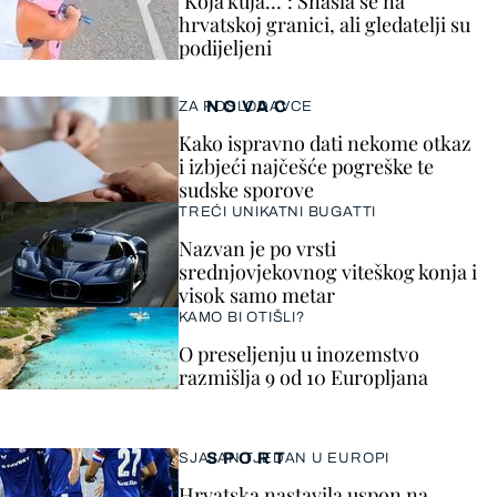
"Koja kuja…": Snašla se na
hrvatskoj granici, ali gledatelji su
podijeljeni
NOVAC
ZA POSLODAVCE
Kako ispravno dati nekome otkaz
i izbjeći najčešće pogreške te
sudske sporove
TREĆI UNIKATNI BUGATTI
Nazvan je po vrsti
srednjovjekovnog viteškog konja i
visok samo metar
KAMO BI OTIŠLI?
O preseljenju u inozemstvo
razmišlja 9 od 10 Europljana
SPORT
SJAJAN TJEDAN U EUROPI
Hrvatska nastavila uspon na