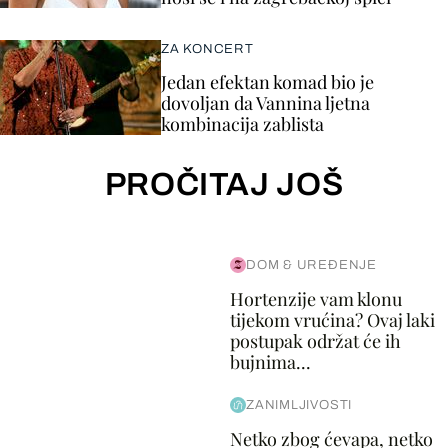
ZA KONCERT
Jedan efektan komad bio je
dovoljan da Vannina ljetna
kombinacija zablista
PROČITAJ JOŠ
DOM & UREĐENJE
Hortenzije vam klonu
tijekom vrućina? Ovaj laki
postupak održat će ih
bujnima...
ZANIMLJIVOSTI
Netko zbog ćevapa, netko