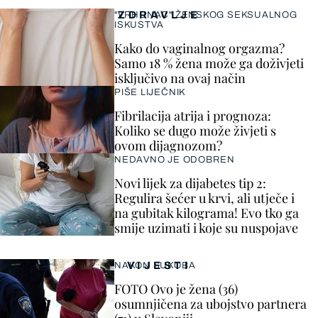
ZDRAVLJE
"VRHUNAC" ŽENSKOG SEKSUALNOG
ISKUSTVA
Kako do vaginalnog orgazma?
Samo 18 % žena može ga doživjeti
isključivo na ovaj način
PIŠE LIJEČNIK
Fibrilacija atrija i prognoza:
Koliko se dugo može živjeti s
ovom dijagnozom?
NEDAVNO JE ODOBREN
Novi lijek za dijabetes tip 2:
Regulira šećer u krvi, ali utječe i
na gubitak kilograma! Evo tko ga
smije uzimati i koje su nuspojave
VIJESTI
NAKON SUKOBA
FOTO Ovo je žena (36)
osumnjičena za ubojstvo partnera