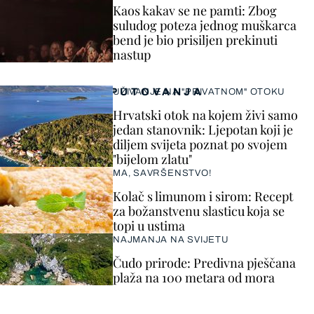
Kaos kakav se ne pamti: Zbog
suludog poteza jednog muškarca
bend je bio prisiljen prekinuti
nastup
PUTOVANJA
UŽIVANJE NA "PRIVATNOM" OTOKU
Hrvatski otok na kojem živi samo
jedan stanovnik: Ljepotan koji je
diljem svijeta poznat po svojem
"bijelom zlatu"
MA, SAVRŠENSTVO!
Kolač s limunom i sirom: Recept
za božanstvenu slasticu koja se
topi u ustima
NAJMANJA NA SVIJETU
Čudo prirode: Predivna pješčana
plaža na 100 metara od mora