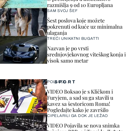
razmišlja 9 od 10 Europljana
SAM SVOJ ŠEF
Šest poslova koje možete
pokrenuti od kuće uz minimalna
ulaganja
TREĆI UNIKATNI BUGATTI
Nazvan je po vrsti
srednjovjekovnog viteškog konja i
visok samo metar
SPORT
POLJACI...
VIDEO Boksao je s Kličkom i
Furyjem, a sad su ga stavili u
kavez sa šestoricom Roma!
Pogledajte kako je završilo
CIPELARILI GA DOK JE LEŽAO
VIDEO Pojavila se nova snimka