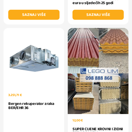
eura u sljedećih 25 godi
SAZNAJ VIŠE
SAZNAJ VIŠE
3.251,71 €
Bergen rekuperator zraka
BER/EHR 36
12,00 €
SUPER CIJENE KROVNI I ZIDNI