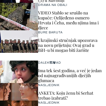
(71) u Slavoniji
DRAMA NA OBALI
VIDEO Stablo se srušilo na
kupače: Ozlijeđeno osmero
Hrvata i Čeha, među njima ima i
djece
BURE BARUTA
Ukrajinski stručnjak upozorava
na novu prijetnju: Ovaj grad u
BiH-u bi mogao biti žarište
TV
DALEKI GRAD
Ima tek šest godina, a već je jedan
od najnagrađivanijih dječjih
glumaca
NASLJEDNIK
ANKETA: Koju ženu bi Serhat
trebao izabrati?
NASLJEDNIK