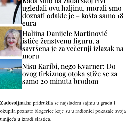
Kada smo na zadarskoj rivi
ugledali ovu haljinu, morali smo
doznati odakle je – košta samo 18
eura
Haljina Danijele Martinović
ističe ženstvenu figuru, a
savršena je za večernji izlazak na
moru
Nisu Karibi, nego Kvarner: Do
ovog tirkiznog otoka stiže se za
samo 20 minuta brodom
Z
adovoljna.hr
pridružila se najslađem sajmu u gradu i
okupila poznate blogerice koje su u radionici pokazale svoja
umijeća u izradi slastica.