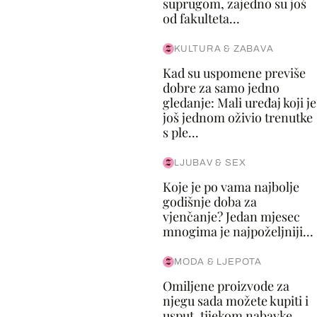
suprugom, zajedno su još
od fakulteta...
KULTURA & ZABAVA
Kad su uspomene previše
dobre za samo jedno
gledanje: Mali uređaj koji je
još jednom oživio trenutke
s ple...
LJUBAV & SEX
Koje je po vama najbolje
godišnje doba za
vjenčanje? Jedan mjesec
mnogima je najpoželjniji...
MODA & LJEPOTA
Omiljene proizvode za
njegu sada možete kupiti i
usput, tijekom nabavke