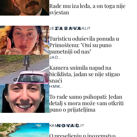
Rade mu iza leđa, a on toga nije
svjestan
ZABAVA
JESTE LI PROBALI?
Turisticu oduševila ponuda u
Primoštenu: "Oni su puno
pametniji od nas"
JAO...
Kamera snimila napad na
biciklista, jadan se nije stigao
snaći
HMM…
To rade samo psihopati: Jedan
detalj s mora može vam otkriti
puno o prijateljima
NOVAC
KAMO BI OTIŠLI?
O preseljenju u inozemstvo