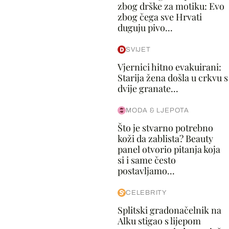
zbog drške za motiku: Evo
zbog čega sve Hrvati
duguju pivo...
SVIJET
Vjernici hitno evakuirani:
Starija žena došla u crkvu s
dvije granate...
MODA & LJEPOTA
Što je stvarno potrebno
koži da zablista? Beauty
panel otvorio pitanja koja
si i same često
postavljamo...
CELEBRITY
Splitski gradonačelnik na
Alku stigao s lijepom