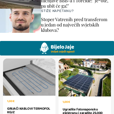
tučnjave BBB-a i Torcide: "Je*ote,
pa ubit će ga!"
STIŽE KAPETANU?
Stoper Vatrenih pred transferom
u jedan od najvećih svjetskih
klubova?
1,00 €
1,00 €
GRIJAĆI KABLOVI TERMOFOL
Ugradite fotonaponsku
KGJZ
elektranu i zaradite 25.000