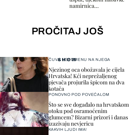
namirnica...
PROČITAJ JOŠ
SHOW
ČUVA USPOMENU NA NJEGA
Njezinog oca obožavala je cijela
Hrvatska! Kći neprežaljenog
pjevača projurila špicom na dva
kotača
PONOVNO POD POVEĆALOM
Što se sve događalo na hrvatskom
otoku pod osramoćenim
glumcem? Bizarni prizori i danas
izazivaju nevjericu
KAKVIH LJUDI IMA!