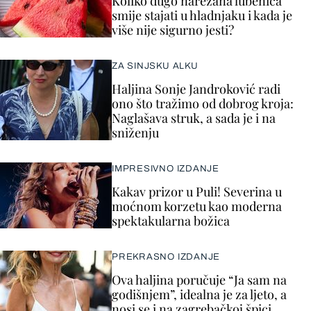
Koliko dugo narezana lubenica
smije stajati u hladnjaku i kada je
više nije sigurno jesti?
ZA SINJSKU ALKU
Haljina Sonje Jandroković radi
ono što tražimo od dobrog kroja:
Naglašava struk, a sada je i na
sniženju
IMPRESIVNO IZDANJE
Kakav prizor u Puli! Severina u
moćnom korzetu kao moderna
spektakularna božica
PREKRASNO IZDANJE
Ova haljina poručuje “Ja sam na
godišnjem”, idealna je za ljeto, a
nosi se i na zagrebačkoj špici