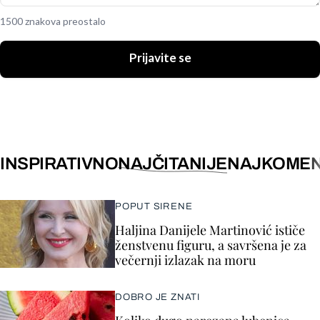
1500 znakova preostalo
Prijavite se
INSPIRATIVNO
NAJČITANIJE
NAJKOMEN
POPUT SIRENE
Haljina Danijele Martinović ističe
ženstvenu figuru, a savršena je za
večernji izlazak na moru
DOBRO JE ZNATI