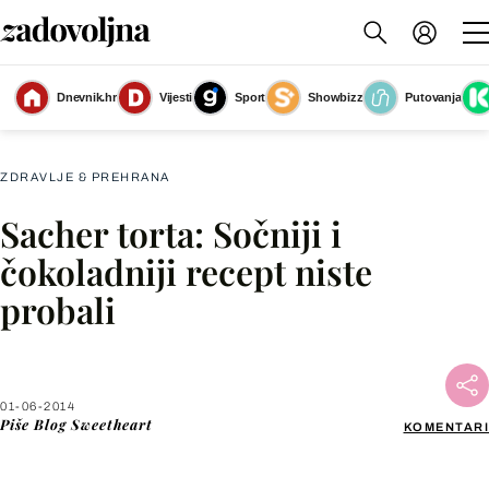
Dnevnik.hr
Vijesti
Sport
Showbizz
Putovanja
Sacher torta
(Foto: Shutterstock)
ZDRAVLJE & PREHRANA
Sacher torta: Sočniji i
Facebook
čokoladniji recept niste
probali
X
WhatsApp
01-06-2014
Piše
Blog Sweetheart
KOMENTARI
Viber